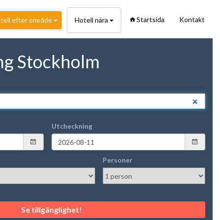
Startsida
Kontakt
tell efter område
Hotell nära
ng Stockholm
Utcheckning
Personer
Se tillgänglighet!