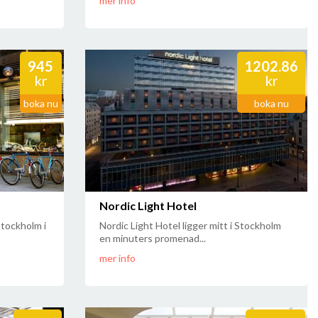
mer info
945
1202.86
kr
kr
boka nu
boka nu
Nordic Light Hotel
Stockholm i
Nordic Light Hotel ligger mitt i Stockholm
en minuters promenad...
mer info