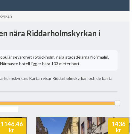
kyrkan
len nära Riddarholmskyrkan i
opulär sevärdhet i Stockholm, nära stadsdelarna Norrmalm,
ärmaste hotell ligger bara 103 meter bort.
darholmskyrkan. Kartan visar Riddarholmskyrkan och de bästa
1146.46
1436
kr
kr