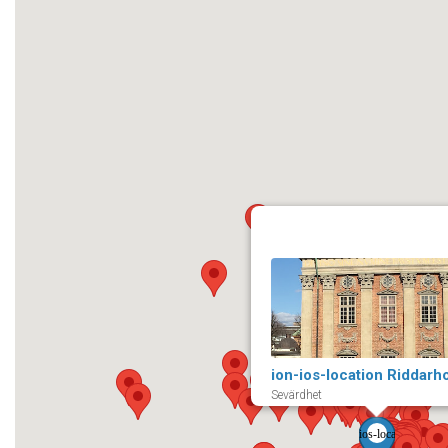
Sevärdhet