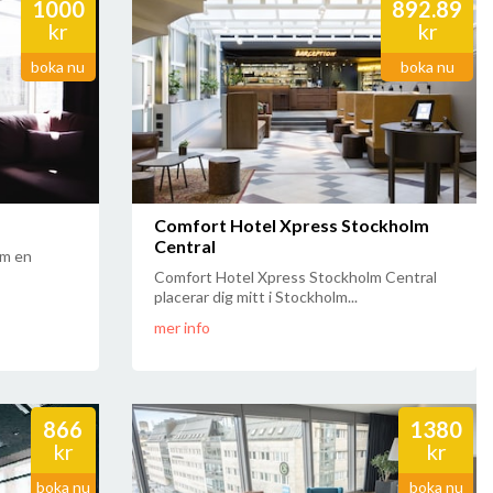
1000
892.89
kr
kr
boka nu
boka nu
Comfort Hotel Xpress Stockholm
Central
lm en
Comfort Hotel Xpress Stockholm Central
placerar dig mitt i Stockholm...
mer info
866
1380
kr
kr
boka nu
boka nu