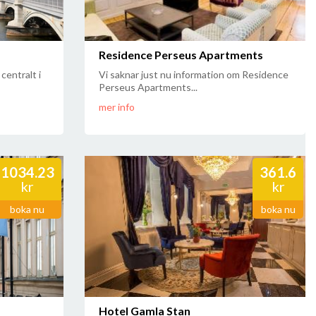
Residence Perseus Apartments
centralt i
Vi saknar just nu information om Residence
Perseus Apartments...
mer info
1034.23
361.6
kr
kr
boka nu
boka nu
Hotel Gamla Stan