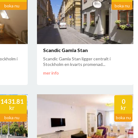
boka nu
boka nu
Scandic Gamla Stan
tockholm i
Scandic Gamla Stan ligger centralt i
Stockholm en kvarts promenad...
mer info
1431.81
0
kr
kr
boka nu
boka nu