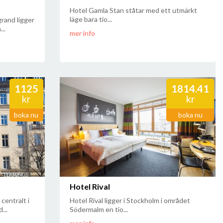
Hotel Gamla Stan ståtar med ett utmärkt
läge bara tio...
and ligger
..
mer info
1125
1814.41
kr
kr
boka nu
boka nu
Hotel Rival
centralt i
Hotel Rival ligger i Stockholm i området
...
Södermalm en tio...