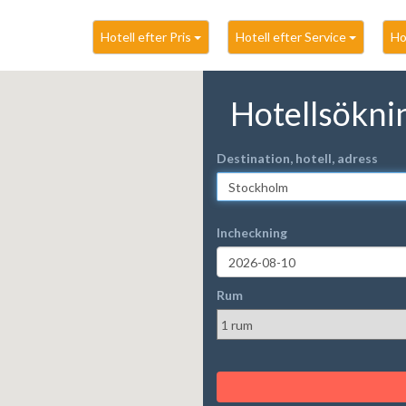
Hotell efter Pris
Hotell efter Service
Ho
Hotellsökni
Destination, hotell, adress
Incheckning
Rum