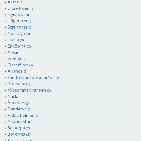
Årsta
(3)
Djurgården
(3)
Nynäshamn
(3)
Hägersten
(3)
Strängnäs
(3)
Norrtälje
(3)
Trosa
(3)
Enköping
(3)
Älvsjö
(3)
Värmdö
(3)
Österåker
(3)
Arlanda
(3)
Farsta stadsdelsområde
(3)
Botkyrka
(3)
Midsommarkransen
(3)
Nacka
(3)
Åkersberga
(3)
Danderyd
(3)
Riddarholmen
(2)
Arlandastad
(2)
Solberga
(2)
Botkyrka
(2)
Kristineberg
(2)