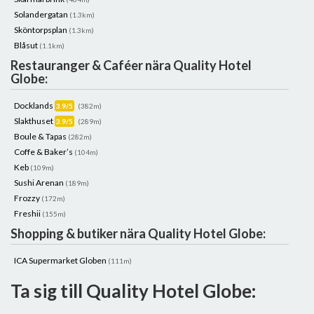
Solandergatan
(1.3km)
Sköntorpsplan
(1.3km)
Blåsut
(1.1km)
Restauranger & Caféer nära Quality Hotel
Globe:
Docklands
3.9/5
(382m)
Slakthuset
3.9/5
(289m)
Boule & Tapas
(282m)
Coffe & Baker’s
(104m)
Keb
(109m)
Sushi Arenan
(189m)
Frozzy
(172m)
Freshii
(155m)
Shopping & butiker nära Quality Hotel Globe:
ICA Supermarket Globen
(111m)
Ta sig till Quality Hotel Globe: