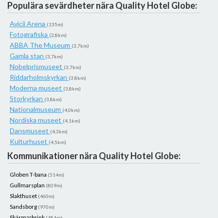
Populära sevärdheter nära Quality Hotel Globe:
Avicii Arena
(135m)
Fotografiska
(2,8km)
ABBA The Museum
(3,7km)
Gamla stan
(3,7km)
Nobelprismuseet
(3,7km)
Riddarholmskyrkan
(3,8km)
Moderna museet
(3,8km)
Storkyrkan
(3,8km)
Nationalmuseum
(4,0km)
Nordiska museet
(4,1km)
Dansmuseet
(4,3km)
Kulturhuset
(4,5km)
Kommunikationer nära Quality Hotel Globe:
Globen T-bana
(514m)
Gullmarsplan
(809m)
Slakthuset
(460m)
Sandsborg
(970m)
Skärmarbrink
(484m)