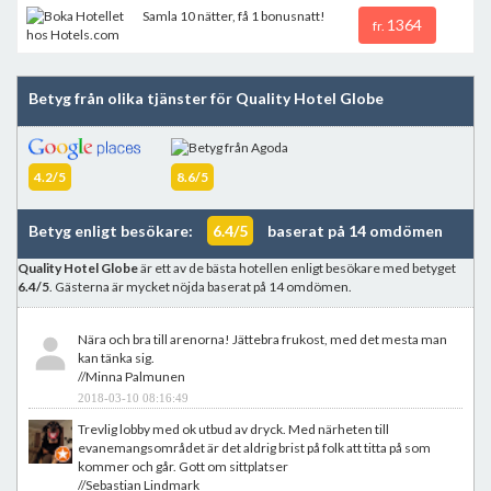
Samla 10 nätter, få 1 bonusnatt!
1364
fr.
Betyg från olika tjänster för Quality Hotel Globe
4.2/5
8.6/5
Betyg enligt besökare:
6.4/5
baserat på 14 omdömen
Quality Hotel Globe
är ett av de bästa hotellen enligt besökare med betyget
6.4/5
. Gästerna är mycket nöjda baserat på 14 omdömen.
Nära och bra till arenorna! Jättebra frukost, med det mesta man
kan tänka sig.
//Minna Palmunen
2018-03-10 08:16:49
Trevlig lobby med ok utbud av dryck. Med närheten till
evanemangsområdet är det aldrig brist på folk att titta på som
kommer och går. Gott om sittplatser
//Sebastian Lindmark