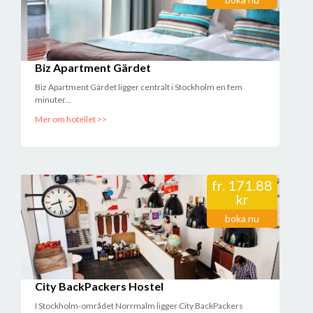
2017-12-28 21:13:21
Vårt rum va kallt. Frukosten kunde varit bättre. Men rummet va för
övrigt kanon. Sköna sängar och fräscht. Hotellet i sig är i fint skick!
//Linda Jansson
2017-12-09 13:06:15
Biz Apartment Gärdet
Biz Apartment Gärdet ligger centralt i Stockholm en fem
minuter...
Mer om hotellet >>
fr.
171.88
kr
boka nu
City BackPackers Hostel
I Stockholm-området Norrmalm ligger City BackPackers