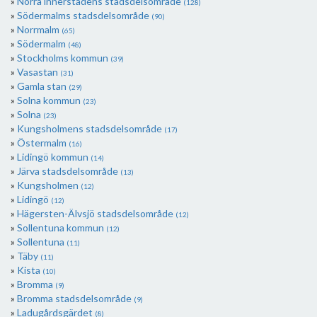
Norra innerstadens stadsdelsområde
(128)
Södermalms stadsdelsområde
(90)
Norrmalm
(65)
Södermalm
(48)
Stockholms kommun
(39)
Vasastan
(31)
Gamla stan
(29)
Solna kommun
(23)
Solna
(23)
Kungsholmens stadsdelsområde
(17)
Östermalm
(16)
Lidingö kommun
(14)
Järva stadsdelsområde
(13)
Kungsholmen
(12)
Lidingö
(12)
Hägersten-Älvsjö stadsdelsområde
(12)
Sollentuna kommun
(12)
Sollentuna
(11)
Täby
(11)
Kista
(10)
Bromma
(9)
Bromma stadsdelsområde
(9)
Ladugårdsgärdet
(8)