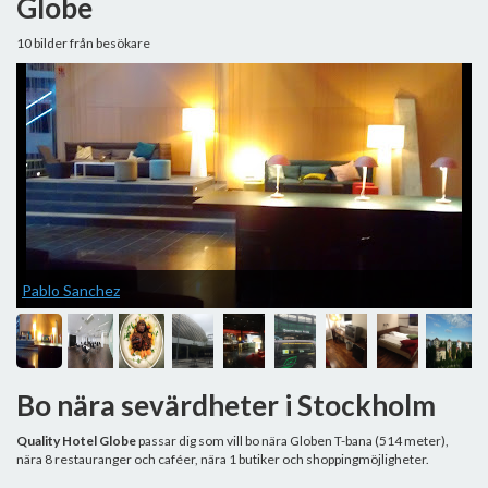
Globe
10 bilder från besökare
Pablo Sanchez
Q
Bo nära sevärdheter i Stockholm
Quality Hotel Globe
passar dig som vill bo nära Globen T-bana (514 meter),
nära 8 restauranger och caféer, nära 1 butiker och shoppingmöjligheter.