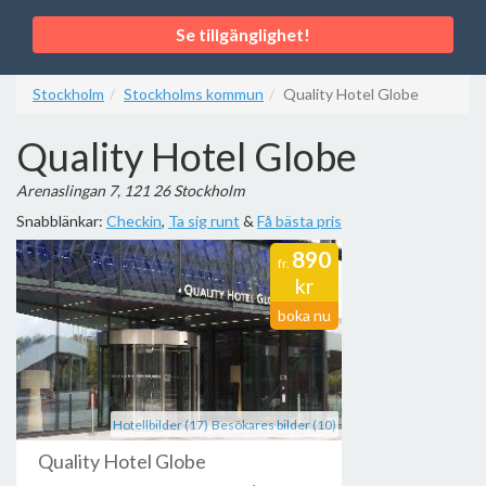
Se tillgänglighet!
Stockholm
Stockholms kommun
Quality Hotel Globe
Quality Hotel Globe
Arenaslingan 7, 121 26 Stockholm
Snabblänkar:
Checkin
,
Ta sig runt
&
Få bästa pris
890
fr.
kr
boka nu
Hotellbilder (17)
Besökares bilder (10)
Quality Hotel Globe