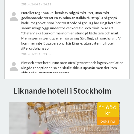
2018-02-04 17:34:11
Hotellet tog 1500 kr i betalt av mig på mitt kort, utan mitt
godkännande för att en av mina anställda råkat spilla något på
badrumsgolvet, som inte förstörde något. Jag har ringt hotellet
sammanlagt 6 ggr under tre veckors tid, och blivit lovad att
"chefen" ska återkomma inom en stund på både tele och mail.
Men ingen ringer upp eller hör av sig. Så dåligt, så nonchalant. Vi
kommer inte lägga personal här längre, utan byter nu hotell.
//Percy Johansson
2018-01-31 15:23:39
Fint och stort hotellrum men otroligt varmt och ingen ventilation...
Ringde receptionen så de skulle skicka upp nån men det kom
aldrig nån.. Instängt och varmt
//Malin Karlsson
2018-01-21 08:43:19
Liknande hotell i Stockholm
Lobbyn är stor och rymlig och erbjuder en med variation på
sittplatser och baren är, kanske lite avigt, belägen precis bredvid
receptionen. Trevlig personal med bra inställning på att man mer
fr.
656
är ute efter att placera huvudet på kudden än att idka receptions-
kr
häng. Hissen snabb och bekväm men istället för hissmusik rullas
reklam på en skärm med tillhörande ljud. Dock inte tv4-högt så det
boka nu
stör inte så mycket. Rummet jag fick (dubbelrum) hade en fin
utsikt över globen. Det var faktiskt det enda jag kunde se från mitt
fönster. Enkel inredning med få alternativ att hänga av jackan.