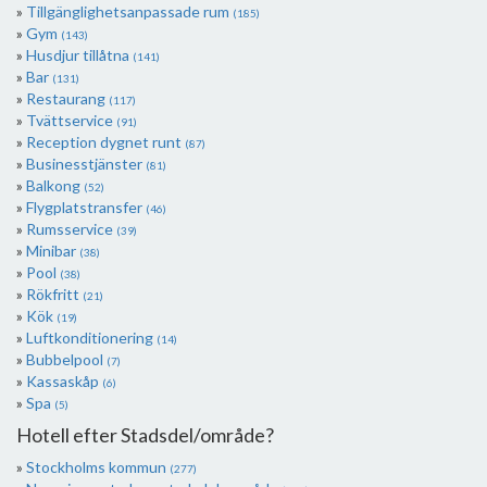
Tillgänglighetsanpassade rum
(185)
Gym
(143)
Husdjur tillåtna
(141)
Bar
(131)
Restaurang
(117)
Tvättservice
(91)
Reception dygnet runt
(87)
Businesstjänster
(81)
Balkong
(52)
Flygplatstransfer
(46)
Rumsservice
(39)
Minibar
(38)
Pool
(38)
Rökfritt
(21)
Kök
(19)
Luftkonditionering
(14)
Bubbelpool
(7)
Kassaskåp
(6)
Spa
(5)
Hotell efter Stadsdel/område?
Stockholms kommun
(277)