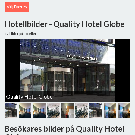
Välj Datum
Hotellbilder - Quality Hotel Globe
17 bilder på hotellet
Quality Hotel Globe
Q
Besökares bilder på Quality Hotel