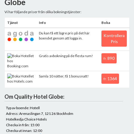
Globe
Vi har följande priser från olika bokningstjänster:
Tjänst
Info
Boka
Du kan få ett lägre pris på det här
Kontrollera
boendet genom att logga in.
Pris
Gratis avbokning på de flesta rum!
890
fr.
Samla 10 nätter, få 1 bonusnatt!
1364
fr.
Om Quality Hotel Globe:
Typ av boende: Hotell
Adress: Arenaslingan 7, 121 26 Stockholm
Hotelkedja Choice Hotels
Checka in från: 15:00
Checka ut innan: 12:00