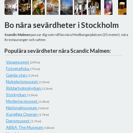
Bo nära sevärdheter i Stockholm
Scandic Malmen
passar dig som vill bo nära Medborgarplatsen (25 meter), nära
8 restauranger och caféer.
Populära sevärdheter nära Scandic Malmen:
Vasamuseet
(297m)
Fotografiska
(751m)
Gamla stan
(1,2km)
Nobelprismuseet
(1,2km)
Riddarholmskyrkan
(1,2km)
Storkyrkan
(1,3km)
Moderna museet
(1,4km)
Nationalmuseum
(1,6km)
Kungliga Operan
(1,7km)
Dansmuseet
(1,7km)
ABBA The Museum
(1,8km)