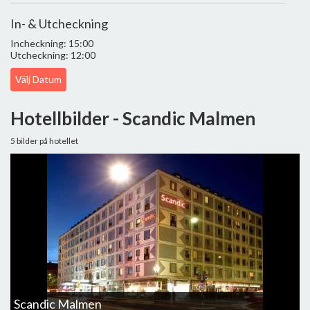
In- & Utcheckning
Incheckning: 15:00
Utcheckning: 12:00
Välj Datum
Hotellbilder - Scandic Malmen
5 bilder på hotellet
Scandic Malmen
S