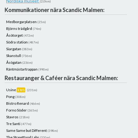
Nordiska museet
(2,0km)
Kommunikationer nära Scandic Malmen:
Medborgarplatsen
(25m)
Björns trädgård
(74m)
Åsötorget
(472m)
Södra station
(487m)
Siargatan
(383m)
Skanstull
(736m)
Åsögatan
(236m)
Räntmästartrappan
(990m)
Restauranger & Caféer nära Scandic Malmen:
Usine
3.9/5
(231m)
Pong
(308m)
Bistro Renard
(466m)
Forno Söder
(365m)
Stavros
(218m)
Tre Santi
(477m)
Same Same but Different
(398m)
The Streetfood Labs
(320m)