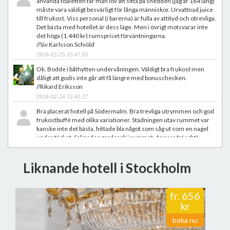
använda toaletten får man lov att sitta på snedden (jag är 164 lång)
måste vara väldigt besvärligt för långa människor. Urvattnad juice
till frukost. Viss personal (i barerna) är fulla av attityd och otrevliga.
Det bästa med hotellet är dess läge. Men i övrigt motsvarar inte
det höga (1.440 kr) rumspriset förväntningarna.
//Siv Karlsson Schiöld
2018-02-25 15:47:05
Ok. Bodde i båthytten undervåningen. Väldigt bra frukost men
dåligt att godis inte går att få längre med bonuschecken.
//Rikard Eriksson
2018-02-24 12:41:27
Bra placerat hotell på Södermalm. Bra trevliga utrymmen och god
frukostbuffé med olika variationer. Städningen utav rummet var
kanske inte det bästa, hittade bla något som såg ut som en nagel
under täcket. Saknades garderob i rummet. Annars fräscht!
//Dusan Gocic
2018-02-16 16:05:30
Liknande hotell i Stockholm
Hotellet ligger på Södermalm vid Medborgarplatsen där det finns
gott om resturanger och är speciellt trevligt sommartid. Nedgång
till tunnelbanan finns i samma byggnad på hörnet (tar 6 minuter in
fr.
656
till city och ännu mindre till Gamla Stan). Vissa kvällar kan det vara
kr
livligt i hotellets närhet. Även hotellets bar, restaurang besöks av
ortsbor och inte bara av hotellets gäster. Det finns en ICA butik
boka nu
nära liksom ett Mc Donalds och ett systembolag. 800 meter bort