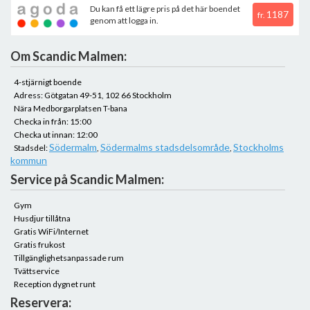
Du kan få ett lägre pris på det här boendet
1187
fr.
genom att logga in.
Om Scandic Malmen:
4-stjärnigt boende
Adress: Götgatan 49-51, 102 66 Stockholm
Nära Medborgarplatsen T-bana
Checka in från: 15:00
Checka ut innan: 12:00
Södermalm
Södermalms stadsdelsområde
Stockholms
Stadsdel:
,
,
kommun
Service på Scandic Malmen:
Gym
Husdjur tillåtna
Gratis WiFi/Internet
Gratis frukost
Tillgänglighetsanpassade rum
Tvättservice
Reception dygnet runt
Reservera: