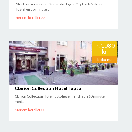
kolla gärna över kvaliteten på juicen den kan definitivt förbättras.
I Stockholm-området Norrmalm ligger City BackPackers
//Anders
Hostel en tio minuter...
2018-01-06 19:36:55
Mer om hotellet >>
Trevlig personal, man får alltid en hälsning, maten är mycket bra
samt servisen. Centralt läge till Stockholm stad kan klart
rekommendera att stanna här
//Kim Berggren
2017-12-28 19:05:13
fr.
1080
kr
boka nu
Clarion Collection Hotel Tapto
Clarion Collection Hotel Tapto ligger mindre än 10 minuter
med...
Mer om hotellet >>