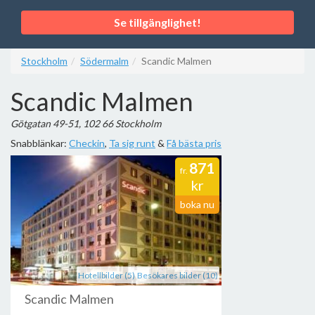
Se tillgänglighet!
Stockholm
Södermalm
Scandic Malmen
Scandic Malmen
Götgatan 49-51, 102 66 Stockholm
Snabblänkar:
Checkin
,
Ta sig runt
&
Få bästa pris
871
fr.
kr
boka nu
Hotellbilder (5)
Besökares bilder (10)
Scandic Malmen