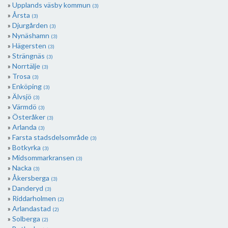
Upplands väsby kommun
(3)
Årsta
(3)
Djurgården
(3)
Nynäshamn
(3)
Hägersten
(3)
Strängnäs
(3)
Norrtälje
(3)
Trosa
(3)
Enköping
(3)
Älvsjö
(3)
Värmdö
(3)
Österåker
(3)
Arlanda
(3)
Farsta stadsdelsområde
(3)
Botkyrka
(3)
Midsommarkransen
(3)
Nacka
(3)
Åkersberga
(3)
Danderyd
(3)
Riddarholmen
(2)
Arlandastad
(2)
Solberga
(2)