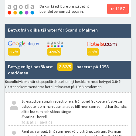
Du kan få ett lägre pris på det här
1187
fr.
boendet genom att logga in.
Betyg från olika tjänster för Scandic Malmen
3.7/5
3.95/5
3.8/5
Betyg enligt besökare:
3.82/5
baserat på 1053
omdömen
Scandic Malmen
är ett populärt hotell enligt besökare med betyget
3.8/5
.
Gäster rekommenderar hotellet baserat på 1053 omdömen.
Stressad personal i receptionen , trångt vid frukosten fast vi var
tidigt ute (som man uppmanades till) men som vanligt har Scandic
alltid bra rum och sköna sängar!
//Karina Thorell
2018-03-14 19:48:04
Rent och snyggt. Små rum med väldigt trångt badrum. Ska man