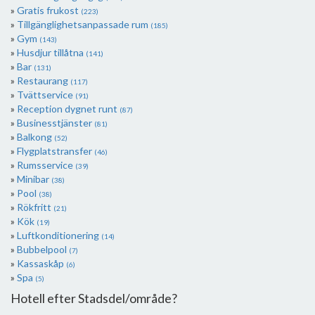
Gratis frukost
(223)
Tillgänglighetsanpassade rum
(185)
Gym
(143)
Husdjur tillåtna
(141)
Bar
(131)
Restaurang
(117)
Tvättservice
(91)
Reception dygnet runt
(87)
Businesstjänster
(81)
Balkong
(52)
Flygplatstransfer
(46)
Rumsservice
(39)
Minibar
(38)
Pool
(38)
Rökfritt
(21)
Kök
(19)
Luftkonditionering
(14)
Bubbelpool
(7)
Kassaskåp
(6)
Spa
(5)
Hotell efter Stadsdel/område?