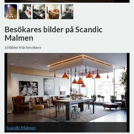
Besökares bilder på Scandic
Malmen
10 bilder från besökare
Scandic Malmen
S