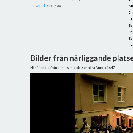
Dramaten
Ma
(1,6km)
En
C
Ba
Sn
Ba
Ko
Bilder från närliggande plats
Här är bilder från intressanta platser nära Annex 1647