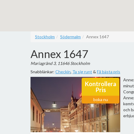
Stockholm
Södermalm
Annex 1647
Annex 1647
Mariagränd 3, 11646 Stockholm
Snabblänkar:
Checkin
,
Ta sig runt
&
Få bästa pris
Annex
Kontrollera
minut
Pris
Congr
Annex
boka nu
kemtv
och b
erbjud