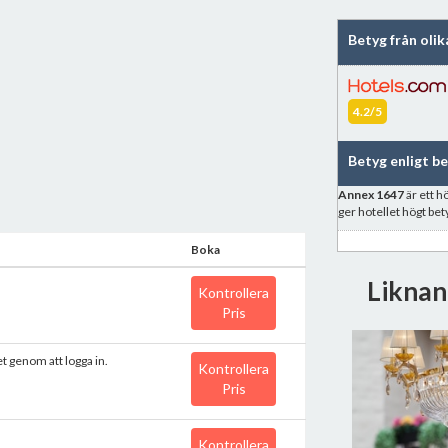
Betyg från olik
4.2/5
Betyg enligt b
Annex 1647
är ett h
ger hotellet högt be
Boka
Liknan
Kontrollera
Pris
et genom att logga in.
Kontrollera
Pris
Kontrollera