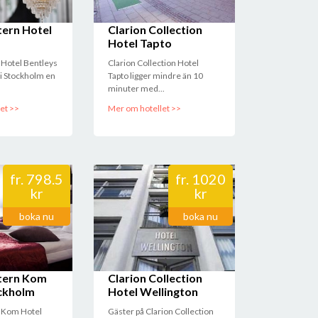
ern Hotel
Clarion Collection
Hotel Tapto
Hotel Bentleys
Clarion Collection Hotel
t i Stockholm en
Tapto ligger mindre än 10
minuter med...
et >>
Mer om hotellet >>
fr.
798.5
fr.
1020
kr
kr
boka nu
boka nu
tern Kom
Clarion Collection
ckholm
Hotel Wellington
 Kom Hotel
Gäster på Clarion Collection