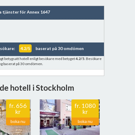
a tjänster för Annex 1647
esökare:
4.2/5
baserat på 30 omdömen
ögt betygsatt hotell enligt besökare med betyget
4.2/5
. Besökare
tyg baserat på 30 omdömen.
de hotell i Stockholm
fr.
656
fr.
1080
kr
kr
boka nu
boka nu