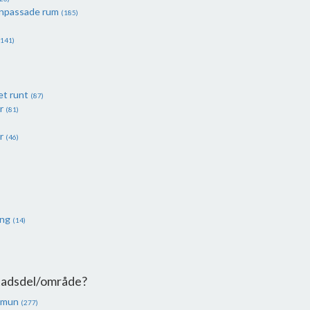
anpassade rum
(185)
(141)
et runt
(87)
er
(81)
er
(46)
ing
(14)
Stadsdel/område?
mmun
(277)