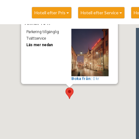
Hotell efter Pris
Hotell efter Service
Ho
Annex 1647
Parkering tillgänglig
Tvättservice
Läs mer nedan
Boka från:
0 kr