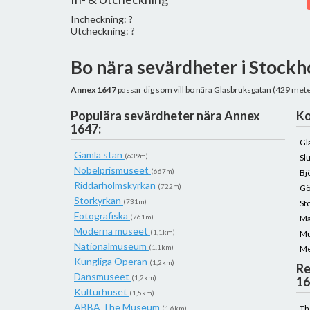
Incheckning: ?
Utcheckning: ?
Bo nära sevärdheter i Stock
Annex 1647
passar dig som vill bo nära Glasbruksgatan (429 mete
Populära sevärdheter nära Annex
Ko
1647:
Gl
Gamla stan
(639m)
Sl
Nobelprismuseet
(667m)
Bj
Riddarholmskyrkan
(722m)
Gö
Storkyrkan
(731m)
St
Fotografiska
(761m)
Ma
Moderna museet
(1,1km)
Mu
Nationalmuseum
(1,1km)
Me
Kungliga Operan
(1,2km)
Re
Dansmuseet
(1,2km)
16
Kulturhuset
(1,5km)
ABBA The Museum
Th
(1,6km)