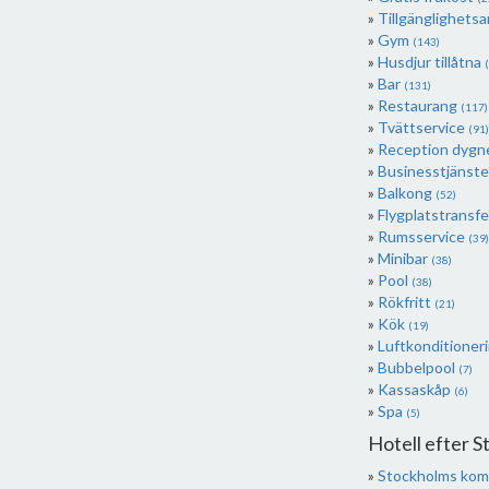
Tillgänglighets
Gym
(143)
Husdjur tillåtna
Bar
(131)
Restaurang
(117)
Tvättservice
(91)
Reception dygn
Businesstjänst
Balkong
(52)
Flygplatstransf
Rumsservice
(39)
Minibar
(38)
Pool
(38)
Rökfritt
(21)
Kök
(19)
Luftkonditioner
Bubbelpool
(7)
Kassaskåp
(6)
Spa
(5)
Hotell efter 
Stockholms ko