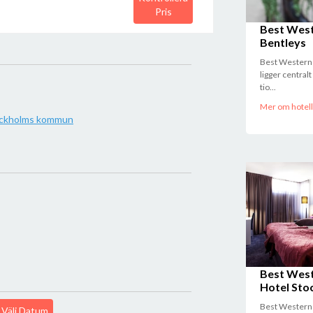
Pris
Best West
Bentleys
Best Western 
ligger central
tio...
Mer om hotell
ckholms kommun
Best Wes
Hotel Sto
Best Western
Välj Datum