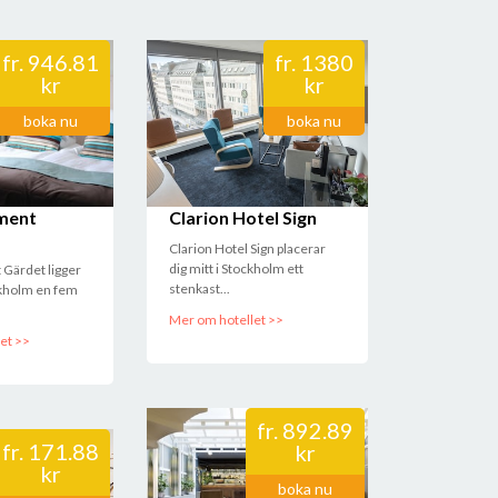
fr.
946.81
fr.
1380
kr
kr
boka nu
boka nu
ment
Clarion Hotel Sign
Clarion Hotel Sign placerar
dig mitt i Stockholm ett
 Gärdet ligger
stenkast...
ckholm en fem
Mer om hotellet >>
et >>
fr.
892.89
fr.
171.88
kr
kr
boka nu