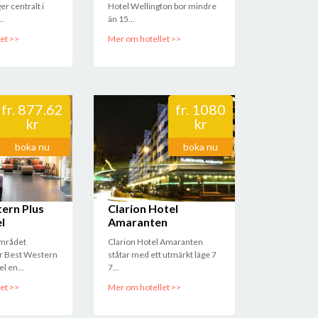
er centralt i
Hotel Wellington bor mindre
..
än 15...
et >>
Mer om hotellet >>
fr.
877.62
fr.
1080
kr
kr
boka nu
boka nu
ern Plus
Clarion Hotel
l
Amaranten
området
Clarion Hotel Amaranten
er Best Western
ståtar med ett utmärkt läge 7
l en...
7...
et >>
Mer om hotellet >>