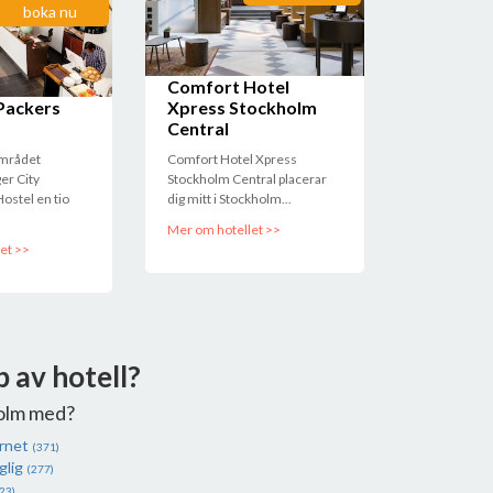
boka nu
Comfort Hotel
Packers
Xpress Stockholm
en
Central
området
Comfort Hotel Xpress
er City
Stockholm Central placerar
ostel en tio
dig mitt i Stockholm...
Mer om hotellet >>
et >>
p av hotell?
olm med?
ernet
(371)
glig
(277)
23)