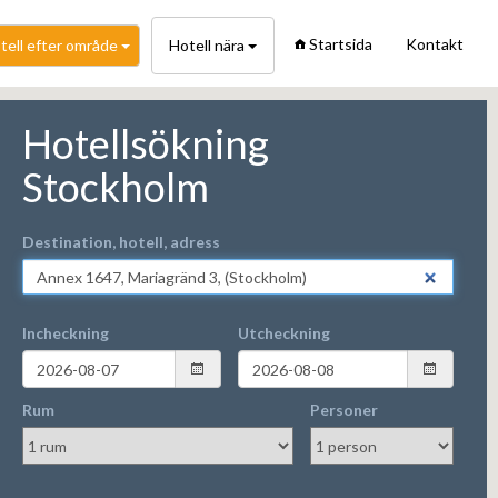
Startsida
Kontakt
tell efter område
Hotell nära
Hotellsökning
Stockholm
Destination, hotell, adress
Incheckning
Utcheckning
Rum
Personer