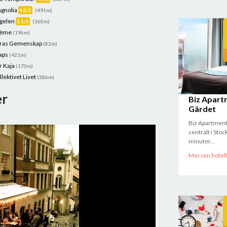
gnolia
4.2/5
(491m)
gelen
3.1/5
(360m)
rème
(196m)
ras Gemenskap
(82m)
aps
(421m)
r Kaja
(170m)
llektivet Livet
(386m)
er
Biz Apart
Gärdet
Biz Apartment
centralt i Sto
minuter...
Mer om hotell