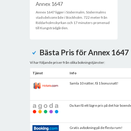
Annex 1647
Annex 1647 ligger i Södermalm, Södermalms
stadsdelsområde i Stockholm. 722 meter från
Riddarholmskyrkan och 17 minuters promenad
till Kungsträdgården.
Bästa Pris för Annex 1647
Vi har följande priser från olika bokningstjänster:
Tjänst
Info
Samla 10 nätter, få 1 bonusnatt!
Du kan få ett lägre pris på det här boend
Gratis avbokning på de flesta rum!