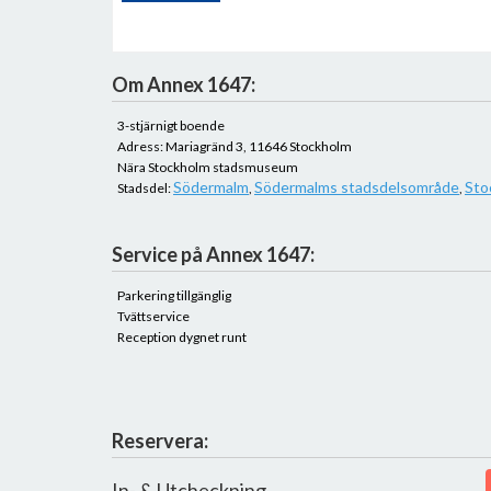
Om Annex 1647:
3-stjärnigt boende
Adress: Mariagränd 3, 11646 Stockholm
Nära Stockholm stadsmuseum
Södermalm
Södermalms stadsdelsområde
Sto
Stadsdel:
,
,
Service på Annex 1647:
Parkering tillgänglig
Tvättservice
Reception dygnet runt
Reservera:
In- & Utcheckning