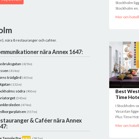
Stockholm ligg
Stockholm en.
Mer om hotell
holm
r), nära 8 restauranger och caféer.
mmunikationer nära Annex 1647:
asbruksgatan
(429m)
ussen
(414m)
örns trädgård
(455m)
tgatan
(132m)
Best West
ockholms södra
(900m)
Time Hote
riatorget
(543m)
nkbroleden
(474m)
I Stockholm-
Vasastan ligg
dborgarplatsen
(557m)
Plus Time Hote
stauranger & Caféer nära Annex
47:
Mer om hotell
e Temple Bar
4.9/5
(387m)