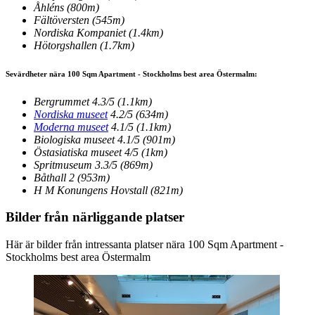
Åhléns
(800m)
Fältöversten
(545m)
Nordiska Kompaniet
(1.4km)
Hötorgshallen
(1.7km)
Sevärdheter nära 100 Sqm Apartment - Stockholms best area Östermalm:
Bergrummet
4.3/5
(1.1km)
Nordiska museet
4.2/5
(634m)
Moderna museet
4.1/5
(1.1km)
Biologiska museet
4.1/5
(901m)
Östasiatiska museet
4/5
(1km)
Spritmuseum
3.3/5
(869m)
Båthall 2
(953m)
H M Konungens Hovstall
(821m)
Bilder från närliggande platser
Här är bilder från intressanta platser nära 100 Sqm Apartment -
Stockholms best area Östermalm