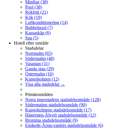
Minibar
(38)
Pool
(38)
Rökfritt
(21)
Kök
(19)
Luftkonditionering
(14)
Bubbelpool
(7)
Kassaskåp
(6)
Spa
(5)
Hotell efter område
Stadsdelar
Norrmalm
(65)
Södermalm
(48)
Vasastan
(31)
Gamla stan
(29)
Östermalm
(16)
Kungsholmen
(12)
Visa alla stadsdelar →
Primärområden
Norra innerstadens stadsdelsområde
(128)
Södermalms stadsdelsområde
(90)
Kungsholmens stadsdelsområde
(17)
Hägersten-Älvsjö stadsdelsområde
(12)
Bromma stadsdelsområde
(9)
Enskede-Årsta-vantörs stadsdelsområde
(6)