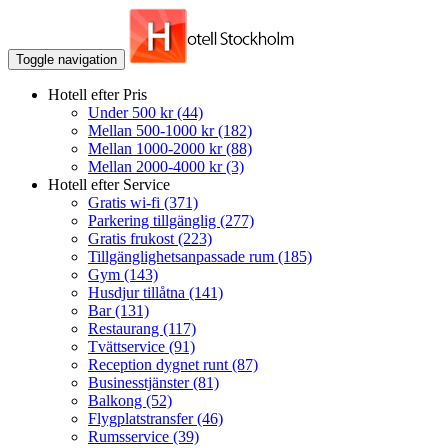
Toggle navigation
Hotell efter Pris
Under 500 kr
(44)
Mellan 500-1000 kr
(182)
Mellan 1000-2000 kr
(88)
Mellan 2000-4000 kr
(3)
Hotell efter Service
Gratis wi-fi
(371)
Parkering tillgänglig
(277)
Gratis frukost
(223)
Tillgänglighetsanpassade rum
(185)
Gym
(143)
Husdjur tillåtna
(141)
Bar
(131)
Restaurang
(117)
Tvättservice
(91)
Reception dygnet runt
(87)
Businesstjänster
(81)
Balkong
(52)
Flygplatstransfer
(46)
Rumsservice
(39)