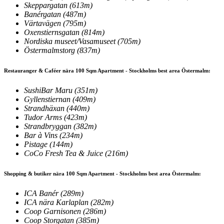
Skeppargatan
(613m)
Banérgatan
(487m)
Värtavägen
(795m)
Oxenstiernsgatan
(814m)
Nordiska museet/Vasamuseet
(705m)
Östermalmstorg
(837m)
Restauranger & Caféer nära 100 Sqm Apartment - Stockholms best area Östermalm:
SushiBar Maru
(351m)
Gyllenstiernan
(409m)
Strandhäxan
(440m)
Tudor Arms
(423m)
Strandbryggan
(382m)
Bar à Vins
(234m)
Pistage
(144m)
CoCo Fresh Tea & Juice
(216m)
Shopping & butiker nära 100 Sqm Apartment - Stockholms best area Östermalm:
ICA Banér
(289m)
ICA nära Karlaplan
(282m)
Coop Garnisonen
(286m)
Coop Storgatan
(385m)