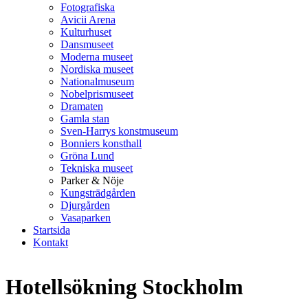
Fotografiska
Avicii Arena
Kulturhuset
Dansmuseet
Moderna museet
Nordiska museet
Nationalmuseum
Nobelprismuseet
Dramaten
Gamla stan
Sven-Harrys konstmuseum
Bonniers konsthall
Gröna Lund
Tekniska museet
Parker & Nöje
Kungsträdgården
Djurgården
Vasaparken
Startsida
Kontakt
Hotellsökning Stockholm
100 Sqm Apartment - Stockholms best area Östermalm