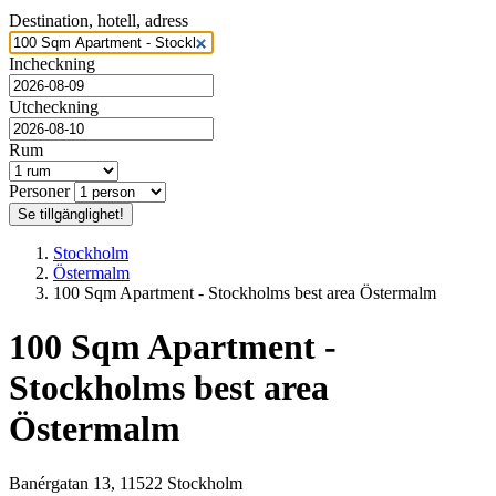
Gym
Destination, hotell, adress
Trevligt
Incheckning
Läs mer nedan
Utcheckning
Rum
Personer
Se tillgänglighet!
Boka från:
0 kr
Stockholm
Östermalm
100 Sqm Apartment - Stockholms best area Östermalm
100 Sqm Apartment -
Stockholms best area
Östermalm
Banérgatan 13, 11522 Stockholm