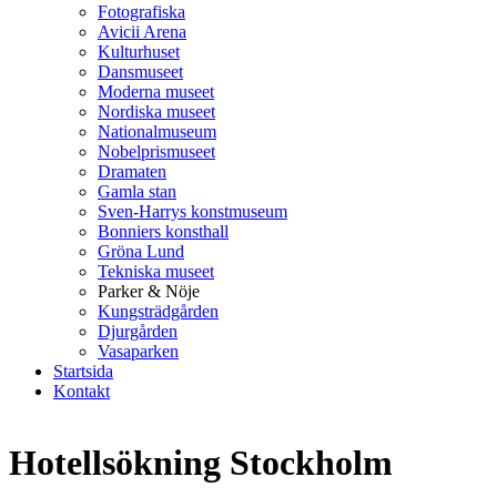
Fotografiska
Avicii Arena
Kulturhuset
Dansmuseet
Moderna museet
Nordiska museet
Nationalmuseum
Nobelprismuseet
Dramaten
Gamla stan
Sven-Harrys konstmuseum
Bonniers konsthall
Gröna Lund
Tekniska museet
Parker & Nöje
Kungsträdgården
Djurgården
Vasaparken
Startsida
Kontakt
Hotellsökning Stockholm
Scandic Grand Central