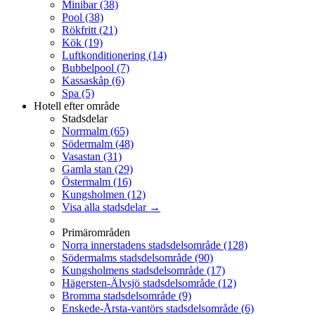
Minibar
(38)
Pool
(38)
Rökfritt
(21)
Kök
(19)
Luftkonditionering
(14)
Bubbelpool
(7)
Kassaskåp
(6)
Spa
(5)
Hotell efter område
Stadsdelar
Norrmalm
(65)
Södermalm
(48)
Vasastan
(31)
Gamla stan
(29)
Östermalm
(16)
Kungsholmen
(12)
Visa alla stadsdelar →
Primärområden
Norra innerstadens stadsdelsområde
(128)
Södermalms stadsdelsområde
(90)
Kungsholmens stadsdelsområde
(17)
Hägersten-Älvsjö stadsdelsområde
(12)
Bromma stadsdelsområde
(9)
Enskede-Årsta-vantörs stadsdelsområde
(6)