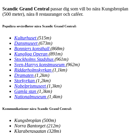
Scandic Grand Central
passar dig som vill bo nära Kungsbroplan
(500 meter), nära 8 restauranger och caféer.
Populära sevärdheter nära Scandic Grand Central:
Kulturhuset
(515m)
Dansmuseet
(673m)
Bonniers konsthall
(868m)
Kungliga Operan
(891m)
Stockholms Stadshus
(961m)
Sven-Harrys konstmuseum
(962m)
Riddarholmskyrkan
(1,1km)
Dramaten
(1,2km)
Storkyrkan
(1,2km)
Nobelprismuseet
(1,3km)
Gamla stan
(1,3km)
Nationalmuseum
(1,4km)
Kommunikationer nära Scandic Grand Central:
Kungsbroplan
(500m)
Norra Bantorget
(212m)
Klarabergsgatan
(328m)