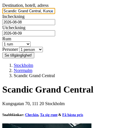
Gym
Destination, hotell, adress
Husdjur tillåtna
Incheckning
Läs mer nedan
Utcheckning
Rum
Personer
Se tillgänglighet!
Boka från:
866 kr
Stockholm
Norrmalm
Scandic Grand Central
Scandic Grand Central
Kungsgatan 70, 111 20 Stockholm
Snabblänkar:
Checkin
,
Ta sig runt
&
Få bästa pris