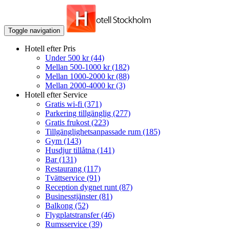
Toggle navigation
Hotell efter Pris
Under 500 kr
(44)
Mellan 500-1000 kr
(182)
Mellan 1000-2000 kr
(88)
Mellan 2000-4000 kr
(3)
Hotell efter Service
Gratis wi-fi
(371)
Parkering tillgänglig
(277)
Gratis frukost
(223)
Tillgänglighetsanpassade rum
(185)
Gym
(143)
Husdjur tillåtna
(141)
Bar
(131)
Restaurang
(117)
Tvättservice
(91)
Reception dygnet runt
(87)
Businesstjänster
(81)
Balkong
(52)
Flygplatstransfer
(46)
Rumsservice
(39)