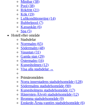
Minibar
(38)
Pool
(38)
Rökfritt
(21)
Kök
(19)
Luftkonditionering
(14)
Bubbelpool
(7)
Kassaskåp
(6)
Spa
(5)
Hotell efter område
Stadsdelar
Norrmalm
(65)
Södermalm
(48)
Vasastan
(31)
Gamla stan
(29)
Östermalm
(16)
Kungsholmen
(12)
Visa alla stadsdelar →
Primärområden
Norra innerstadens stadsdelsområde
(128)
Södermalms stadsdelsområde
(90)
Kungsholmens stadsdelsområde
(17)
Hägersten-Älvsjö stadsdelsområde
(12)
Bromma stadsdelsområde
(9)
Enskede-Årsta-vantörs stadsdelsområde
(6)