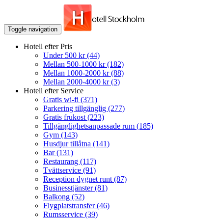
Toggle navigation
Hotell efter Pris
Under 500 kr
(44)
Mellan 500-1000 kr
(182)
Mellan 1000-2000 kr
(88)
Mellan 2000-4000 kr
(3)
Hotell efter Service
Gratis wi-fi
(371)
Parkering tillgänglig
(277)
Gratis frukost
(223)
Tillgänglighetsanpassade rum
(185)
Gym
(143)
Husdjur tillåtna
(141)
Bar
(131)
Restaurang
(117)
Tvättservice
(91)
Reception dygnet runt
(87)
Businesstjänster
(81)
Balkong
(52)
Flygplatstransfer
(46)
Rumsservice
(39)