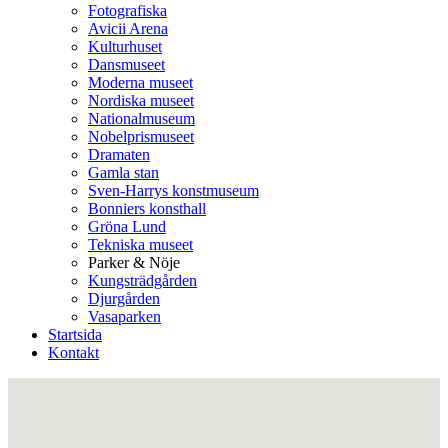
Fotografiska
Avicii Arena
Kulturhuset
Dansmuseet
Moderna museet
Nordiska museet
Nationalmuseum
Nobelprismuseet
Dramaten
Gamla stan
Sven-Harrys konstmuseum
Bonniers konsthall
Gröna Lund
Tekniska museet
Parker & Nöje
Kungsträdgården
Djurgården
Vasaparken
Startsida
Kontakt