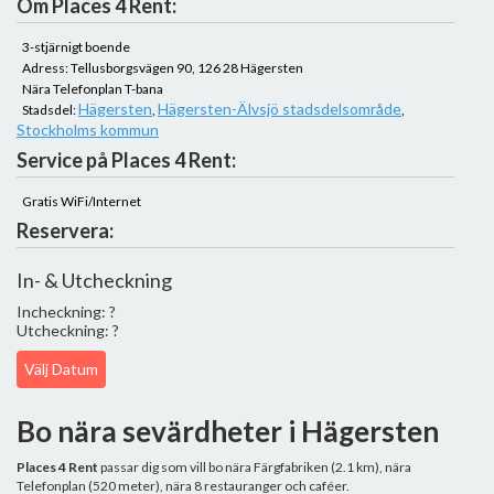
Om Places 4 Rent:
3-stjärnigt boende
Adress: Tellusborgsvägen 90, 126 28 Hägersten
Nära Telefonplan T-bana
Hägersten
Hägersten-Älvsjö stadsdelsområde
Stadsdel:
,
,
Stockholms kommun
Service på Places 4 Rent:
Gratis WiFi/Internet
Reservera:
In- & Utcheckning
Incheckning: ?
Utcheckning: ?
Välj Datum
Bo nära sevärdheter i Hägersten
Places 4 Rent
passar dig som vill bo nära Färgfabriken (2.1 km), nära
Telefonplan (520 meter), nära 8 restauranger och caféer.