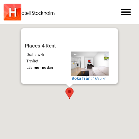
Toggl
naviga
Places 4 Rent
Gratis wi-fi
Trevligt
Läs mer nedan
Boka från:
1695 kr