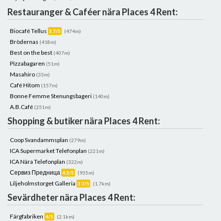
Restauranger & Caféer nära Places 4 Rent:
Biocafé Tellus
3.7/5
(474m)
Brödernas
(418m)
Best on the best
(407m)
Pizzabagaren
(51m)
Masahiro
(33m)
Café Hitom
(157m)
Bonne Femme Stenungsbageri
(140m)
A.B.Café
(251m)
Shopping & butiker nära Places 4 Rent:
Coop Svandammsplan
(279m)
ICA Supermarket Telefonplan
(221m)
ICA Nära Telefonplan
(322m)
Сервиз Предница
4.3/5
(935m)
Liljeholmstorget Galleria
3.7/5
(1.7km)
Sevärdheter nära Places 4 Rent:
Färgfabriken
4/5
(2.1km)