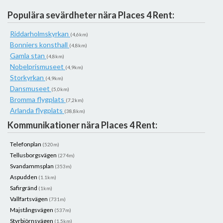
Populära sevärdheter nära Places 4 Rent:
Riddarholmskyrkan
(4,6km)
Bonniers konsthall
(4,8km)
Gamla stan
(4,8km)
Nobelprismuseet
(4,9km)
Storkyrkan
(4,9km)
Dansmuseet
(5,0km)
Bromma flygplats
(7,2km)
Arlanda flygplats
(38,8km)
Kommunikationer nära Places 4 Rent:
Telefonplan
(520m)
Tellusborgsvägen
(274m)
Svandammsplan
(353m)
Aspudden
(1.1km)
Safirgränd
(1km)
Vallfartsvägen
(731m)
Majstångsvägen
(537m)
Styrbjörnsvägen
(1.5km)