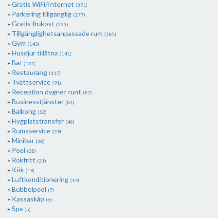
Gratis WiFi/Internet
(371)
Parkering tillgänglig
(277)
Gratis frukost
(223)
Tillgänglighetsanpassade rum
(185)
Gym
(143)
Husdjur tillåtna
(141)
Bar
(131)
Restaurang
(117)
Tvättservice
(91)
Reception dygnet runt
(87)
Businesstjänster
(81)
Balkong
(52)
Flygplatstransfer
(46)
Rumsservice
(39)
Minibar
(38)
Pool
(38)
Rökfritt
(21)
Kök
(19)
Luftkonditionering
(14)
Bubbelpool
(7)
Kassaskåp
(6)
Spa
(5)