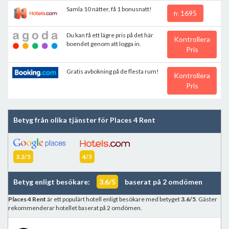
Samla 10 nätter, få 1 bonusnatt!
1695
fr.
Du kan få ett lägre pris på det här
Kontrollera
boendet genom att logga in.
Pris
Gratis avbokning på de flesta rum!
Kontrollera
Pris
Betyg från olika tjänster för Places 4 Rent
3.2/5
4/5
Betyg enligt besökare:
3.6/5
baserat på 2 omdömen
Places 4 Rent
är ett populärt hotell enligt besökare med betyget
3.6/5
. Gäster
rekommenderar hotellet baserat på 2 omdömen.