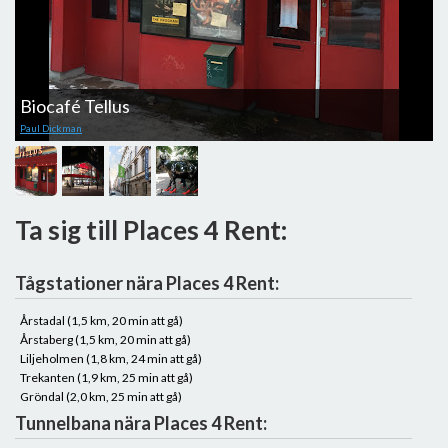
Biocafé Tellus
L
Paul Dickman
M
Ta sig till Places 4 Rent:
Tågstationer nära Places 4 Rent:
Årstadal (1,5 km, 20 min att gå)
Årstaberg (1,5 km, 20 min att gå)
Liljeholmen (1,8 km, 24 min att gå)
Trekanten (1,9 km, 25 min att gå)
Gröndal (2,0 km, 25 min att gå)
Tunnelbana nära Places 4 Rent: