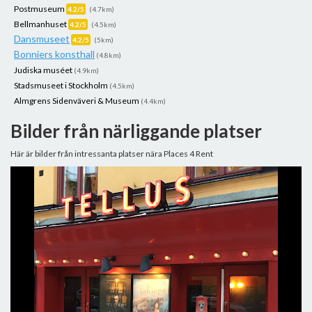
Postmuseum
4.2/5
(4.7km)
Bellmanhuset
4.2/5
(4.5km)
Dansmuseet
4.2/5
(5km)
Bonniers konsthall
(4.8km)
Judiska muséet
(4.9km)
Stadsmuseet i Stockholm
(4.5km)
Almgrens Sidenväveri & Museum
(4.4km)
Bilder från närliggande platser
Här är bilder från intressanta platser nära Places 4 Rent