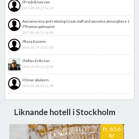
//Fredrik Iversen
2017-01-19 22:54:24
Awsome nice and relaxing Great staff and awsome atmosphere ;)
//Thomas palmqvist
2017-01-18 21:34:40
//Reza Kazemi
2016-10-27 15:42:19
//Niklas Eriksson
2016-10-04 11:22:58
//Omar abulazm
2015-05-06 05:51:38
Liknande hotell i Stockholm
fr.
656
kr