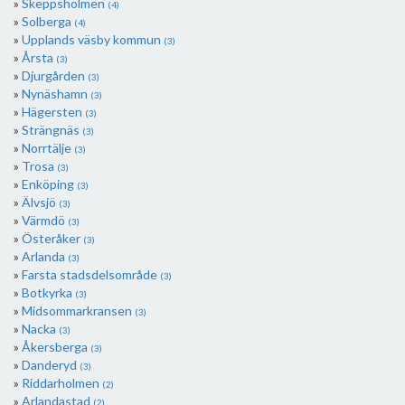
Skeppsholmen
(4)
Solberga
(4)
Upplands väsby kommun
(3)
Årsta
(3)
Djurgården
(3)
Nynäshamn
(3)
Hägersten
(3)
Strängnäs
(3)
Norrtälje
(3)
Trosa
(3)
Enköping
(3)
Älvsjö
(3)
Värmdö
(3)
Österåker
(3)
Arlanda
(3)
Farsta stadsdelsområde
(3)
Botkyrka
(3)
Midsommarkransen
(3)
Nacka
(3)
Åkersberga
(3)
Danderyd
(3)
Riddarholmen
(2)
Arlandastad
(2)