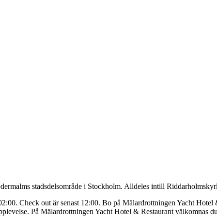
ödermalms stadsdelsområde i Stockholm. Alldeles intill Riddarholmsky
02:00. Check out är senast 12:00. Bo på Mälardrottningen Yacht Hotel 
lig upplevelse. På Mälardrottningen Yacht Hotel & Restaurant välkomnas d