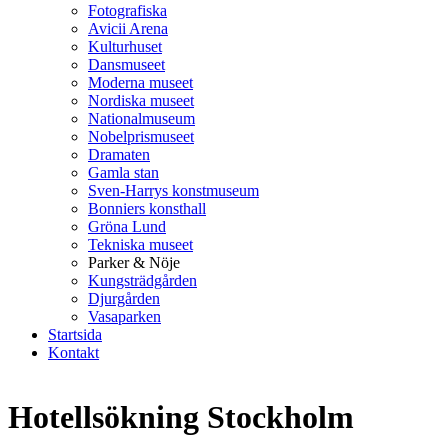
Fotografiska
Avicii Arena
Kulturhuset
Dansmuseet
Moderna museet
Nordiska museet
Nationalmuseum
Nobelprismuseet
Dramaten
Gamla stan
Sven-Harrys konstmuseum
Bonniers konsthall
Gröna Lund
Tekniska museet
Parker & Nöje
Kungsträdgården
Djurgården
Vasaparken
Startsida
Kontakt
Hotellsökning Stockholm