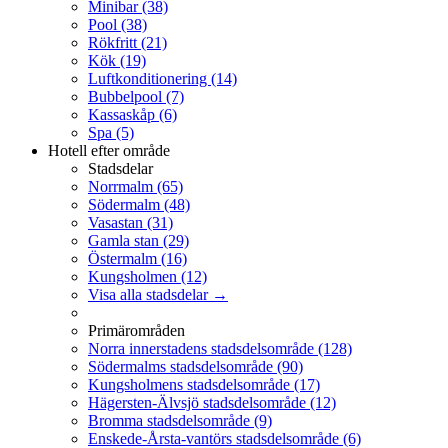
Minibar
(38)
Pool
(38)
Rökfritt
(21)
Kök
(19)
Luftkonditionering
(14)
Bubbelpool
(7)
Kassaskåp
(6)
Spa
(5)
Hotell efter område
Stadsdelar
Norrmalm
(65)
Södermalm
(48)
Vasastan
(31)
Gamla stan
(29)
Östermalm
(16)
Kungsholmen
(12)
Visa alla stadsdelar →
Primärområden
Norra innerstadens stadsdelsområde
(128)
Södermalms stadsdelsområde
(90)
Kungsholmens stadsdelsområde
(17)
Hägersten-Älvsjö stadsdelsområde
(12)
Bromma stadsdelsområde
(9)
Enskede-Årsta-vantörs stadsdelsområde
(6)