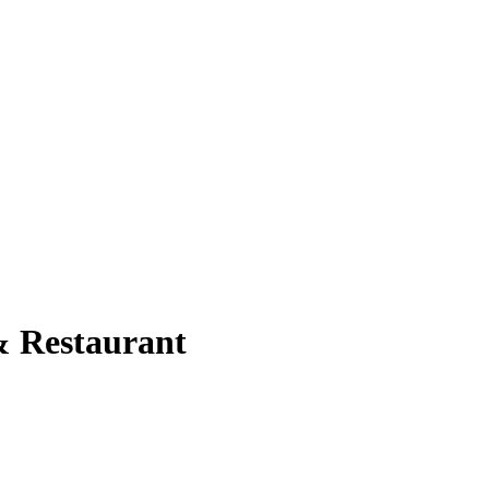
Internet
Restaurang
Läs mer nedan
Boka från:
0 kr
& Restaurant