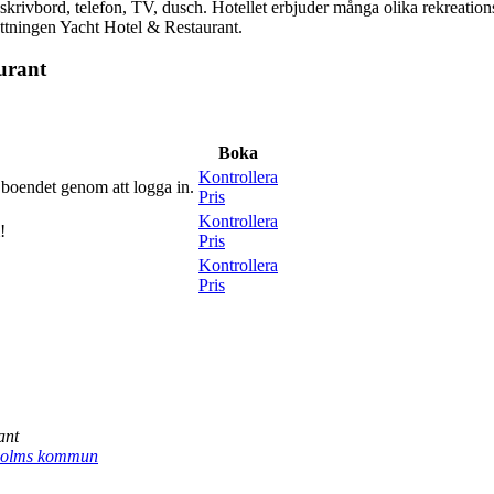
rivbord, telefon, TV, dusch. Hotellet erbjuder många olika rekreationsmöj
rottningen Yacht Hotel & Restaurant.
urant
Boka
Kontrollera
r boendet genom att logga in.
Pris
Kontrollera
!
Pris
Kontrollera
Pris
ant
holms kommun