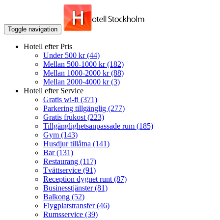
Toggle navigation
Hotell efter Pris
Under 500 kr
(44)
Mellan 500-1000 kr
(182)
Mellan 1000-2000 kr
(88)
Mellan 2000-4000 kr
(3)
Hotell efter Service
Gratis wi-fi
(371)
Parkering tillgänglig
(277)
Gratis frukost
(223)
Tillgänglighetsanpassade rum
(185)
Gym
(143)
Husdjur tillåtna
(141)
Bar
(131)
Restaurang
(117)
Tvättservice
(91)
Reception dygnet runt
(87)
Businesstjänster
(81)
Balkong
(52)
Flygplatstransfer
(46)
Rumsservice
(39)