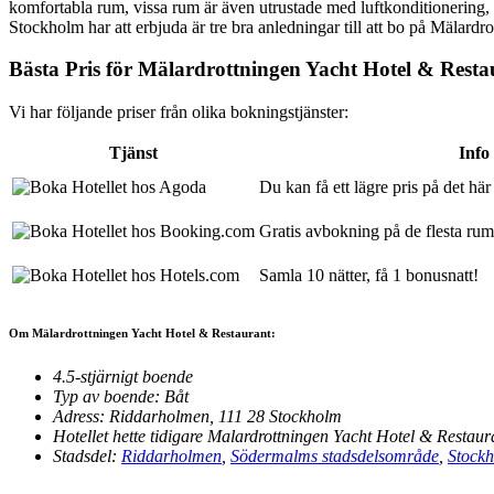
komfortabla rum, vissa rum är även utrustade med luftkonditionering, sk
Stockholm har att erbjuda är tre bra anledningar till att bo på Mälard
Bästa Pris för Mälardrottningen Yacht Hotel & Resta
Vi har följande priser från olika bokningstjänster:
Tjänst
Info
Du kan få ett lägre pris på det hä
Gratis avbokning på de flesta rum
Samla 10 nätter, få 1 bonusnatt!
Om Mälardrottningen Yacht Hotel & Restaurant:
4.5-stjärnigt boende
Typ av boende: Båt
Adress: Riddarholmen, 111 28 Stockholm
Hotellet hette tidigare Malardrottningen Yacht Hotel & Restaur
Stadsdel:
Riddarholmen
,
Södermalms stadsdelsområde
,
Stock