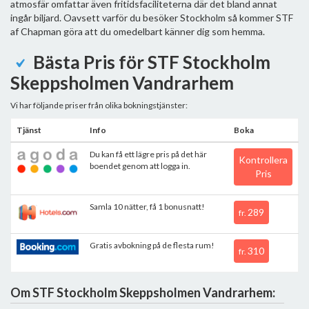
atmosfär omfattar även fritidsfaciliteterna där det bland annat
ingår biljard. Oavsett varför du besöker Stockholm så kommer STF
af Chapman göra att du omedelbart känner dig som hemma.
Bästa Pris för STF Stockholm
Skeppsholmen Vandrarhem
Vi har följande priser från olika bokningstjänster:
Tjänst
Info
Boka
Du kan få ett lägre pris på det här
Kontrollera
boendet genom att logga in.
Pris
Samla 10 nätter, få 1 bonusnatt!
289
fr.
Gratis avbokning på de flesta rum!
310
fr.
Om STF Stockholm Skeppsholmen Vandrarhem: