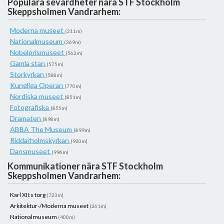
Populära sevärdheter nära STF Stockholm
Skeppsholmen Vandrarhem:
Moderna museet
(211m)
Nationalmuseum
(369m)
Nobelprismuseet
(562m)
Gamla stan
(575m)
Storkyrkan
(588m)
Kungliga Operan
(770m)
Nordiska museet
(851m)
Fotografiska
(855m)
Dramaten
(898m)
ABBA The Museum
(899m)
Riddarholmskyrkan
(920m)
Dansmuseet
(996m)
Kommunikationer nära STF Stockholm
Skeppsholmen Vandrarhem:
Karl XII:s torg
(723m)
Arkitektur-/Moderna museet
(261m)
Nationalmuseum
(400m)