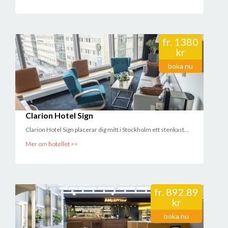
fr.
1380
kr
boka nu
Clarion Hotel Sign
Clarion Hotel Sign placerar dig mitt i Stockholm ett stenkast...
Mer om hotellet >>
fr.
892.89
kr
boka nu