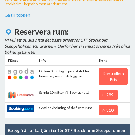
Stockholm Skeppsholmen Vandrarhem.
Gå till toppen
Reservera rum:
Vi vill att du ska hitta det bästa priset för STF Stockholm
Skeppsholmen Vandrarhem. Därför har vi samlat priserna från olika
bokningstjänster.
Tjänst
Info
Boka
Du kan få ett lägre pris på det här
Kontrollera
boendet genom att logga in.
Pris
Samla 10 nätter, få 1 bonusnatt!
289
fr.
Gratis avbokning på de flesta rum!
310
fr.
Betyg från olika tjänster för STF Stockholm Skeppsholmen