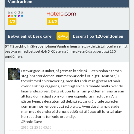
Vandrarhem
9/5
3.8/5
Betyg enligt besökare:
6.4/5
baserat på 120 omdömen
STF Stockholm Skeppsholmen Vandrarhem
är ett av de bästa hotellen enligt
besökare med betyget
6.4/5
. Gästerna är mycket nöjda baserat på 120
omdömen.
Det var ganska unket, något man kände på lukten redan när man
steg innanför dörren. Rummen var också väldigt B. Man har ju
försökt med en renovering, men det ända man gjort är att måla
över de skitiga väggarna, samt lagt en heltäckande matta över de
knarrande golven. Detta skjuter bara fram problemen, snarare än
att lösa dom, något som kommer uppenbaras med tiden. Alla
gäster tvingas dessutom att dela på ett par uråldrade toaletter
som man inte renoverat på ett bra tag. Även duscharna delade
man med de andra gästerna, det bör då tilläggas att bara två utav
herrduscharna funkade ordentligt.
//Fredo Dave
2018-02-25 16:03:06