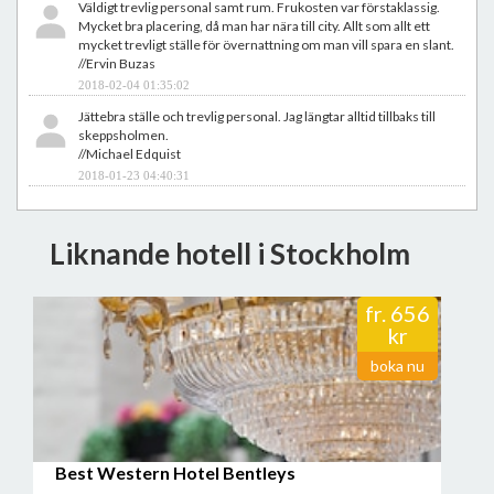
Väldigt trevlig personal samt rum. Frukosten var förstaklassig.
Mycket bra placering, då man har nära till city. Allt som allt ett
mycket trevligt ställe för övernattning om man vill spara en slant.
//Ervin Buzas
2018-02-04 01:35:02
Jättebra ställe och trevlig personal. Jag längtar alltid tillbaks till
skeppsholmen.
//Michael Edquist
2018-01-23 04:40:31
Kaptenshytten är fantastisk!
//Magdalena Forshamn
Liknande hotell i Stockholm
2018-01-15 09:16:17
Trevligt. Men mysfaktorn naggas i kanten av att det bor fullt med
asylsökande där nu..
fr.
656
//Johan Rombing
kr
2018-01-04 15:50:02
boka nu
En positiv upplevelse. Rekommenderas.
//Gunnar Eugen
2017-12-13 23:08:42
Bodde på skeppet, otroligt med närheten till vattnet och vacker
utsikt. Välstädat! Frukost får man köpa extra. Trångt och bullrigt vid
Best Western Hotel Bentleys
frukosten, lokalen verkar underdimensionerad.