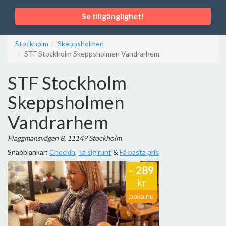
Se tillgänglighet!
Stockholm
Skeppsholmen
STF Stockholm Skeppsholmen Vandrarhem
STF Stockholm
Skeppsholmen
Vandrarhem
Flaggmansvägen 8, 11149 Stockholm
Snabblänkar:
Checkin
,
Ta sig runt
&
Få bästa pris
289
fr.
kr
boka nu