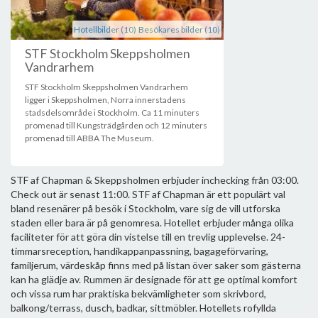
Hotellbilder (10)
Besökares bilder (10)
STF Stockholm Skeppsholmen
Vandrarhem
STF Stockholm Skeppsholmen Vandrarhem
ligger i Skeppsholmen, Norra innerstadens
stadsdelsområde i Stockholm. Ca 11 minuters
promenad till Kungsträdgården och 12 minuters
promenad till ABBA The Museum.
STF af Chapman & Skeppsholmen erbjuder inchecking från 03:00.
Check out är senast 11:00. STF af Chapman är ett populärt val
bland resenärer på besök i Stockholm, vare sig de vill utforska
staden eller bara är på genomresa. Hotellet erbjuder många olika
faciliteter för att göra din vistelse till en trevlig upplevelse. 24-
timmarsreception, handikappanpassning, bagageförvaring,
familjerum, värdeskåp finns med på listan över saker som gästerna
kan ha glädje av. Rummen är designade för att ge optimal komfort
och vissa rum har praktiska bekvämligheter som skrivbord,
balkong/terrass, dusch, badkar, sittmöbler. Hotellets rofyllda