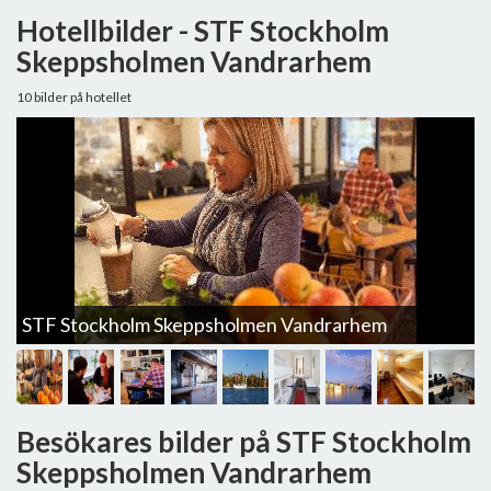
Hotellbilder - STF Stockholm
Skeppsholmen Vandrarhem
10 bilder på hotellet
STF Stockholm Skeppsholmen Vandrarhem
S
Besökares bilder på STF Stockholm
Skeppsholmen Vandrarhem