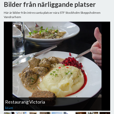
Bilder från närliggande platser
Här är bilder från intressanta platser nära STF Stockholm Skeppsholmen
Vandrarhem
Restaurang Victoria
T
Ed Lim
H