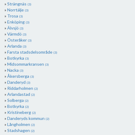
Strängnäs
(3)
Norrtälje
(3)
Trosa
(3)
Enköping
(3)
Älvsjö
(3)
Värmdö
(3)
Österåker
(3)
Arlanda
(3)
Farsta stadsdelsområde
(3)
Botkyrka
(3)
Midsommarkransen
(3)
Nacka
(3)
Åkersberga
(3)
Danderyd
(3)
Riddarholmen
(2)
Arlandastad
(2)
Solberga
(2)
Botkyrka
(2)
Kristineberg
(2)
Danderyds kommun
(2)
Långholmen
(2)
Stadshagen
(2)