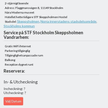
2-stjärnigt boende
Adress: Flaggmansvägen 8, 11149 Stockholm
Nära Moderna museet
Hotellet hette tidigare STF Skeppsholmen Hostel
Skeppsholmen
Norra innerstadens stadsdelsområde
Stadsdel:
,
,
Stockholms kommun
Service på STF Stockholm Skeppsholmen
Vandrarhem:
Gratis WiFi/Internet
Parkering tillgänglig
Tillgänglighetsanpassade rum
Balkong
Reception dygnet runt
Reservera:
In- & Utcheckning
Incheckning: ?
Utcheckning: ?
Välj Datum