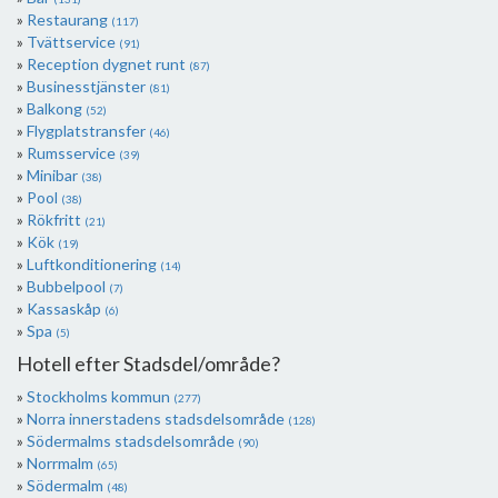
Restaurang
(117)
Tvättservice
(91)
Reception dygnet runt
(87)
Businesstjänster
(81)
Balkong
(52)
Flygplatstransfer
(46)
Rumsservice
(39)
Minibar
(38)
Pool
(38)
Rökfritt
(21)
Kök
(19)
Luftkonditionering
(14)
Bubbelpool
(7)
Kassaskåp
(6)
Spa
(5)
Hotell efter Stadsdel/område?
Stockholms kommun
(277)
Norra innerstadens stadsdelsområde
(128)
Södermalms stadsdelsområde
(90)
Norrmalm
(65)
Södermalm
(48)