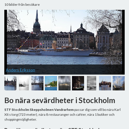
10 bilder från besökare
Anders Eriksson
Bo nära sevärdheter i Stockholm
STF Stockholm Skeppsholmen Vandrarhem
passar dig som vill bo nära Karl
XII:s torg (723 meter), nära 8 restauranger och caféer, nära 1 butiker och
shoppingmöjligheter.
J