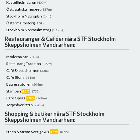
Kastellholmsbron
(407m)
Östasiatiska museet
(187m)
Stockholm Nybroplan
(1km)
Östermalmstorg
(1.5km)
Stockholm Norrmalmstorg
(1.1km)
Restauranger & Caféer nära STF Stockholm
Skeppsholmen Vandrarhem:
Moderna bar
(258m)
Restaurang Tradition
(399m)
Café Skeppsholmen
(33m)
Cafe Blom
(261m)
Espressobaren
(204m)
Stampen
4.5/5
(732m)
Café Opera
3.8/5
(760m)
Torpedverkstan
(278m)
Shopping & butiker nära STF Stockholm
Skeppsholmen Vandrarhem:
Steen & Ström Sverige AB
4.5/5
(872m)