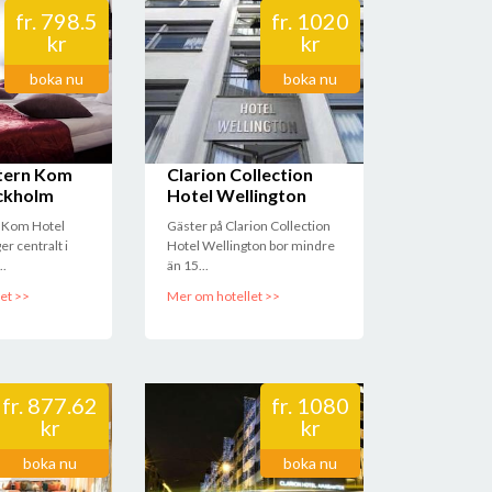
fr.
798.5
fr.
1020
kr
kr
boka nu
boka nu
tern Kom
Clarion Collection
ckholm
Hotel Wellington
 Kom Hotel
Gäster på Clarion Collection
er centralt i
Hotel Wellington bor mindre
..
än 15...
et >>
Mer om hotellet >>
fr.
877.62
fr.
1080
kr
kr
boka nu
boka nu