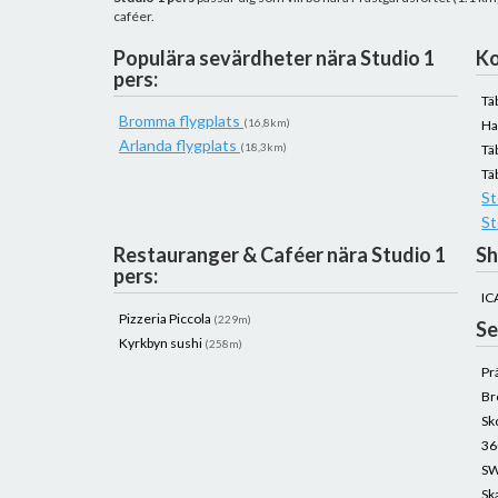
caféer.
Populära sevärdheter nära Studio 1
Ko
pers:
Tä
Bromma flygplats
(16,8km)
Ha
Arlanda flygplats
(18,3km)
Tä
Tä
St
St
Restauranger & Caféer nära Studio 1
Sh
pers:
IC
Pizzeria Piccola
(229m)
Se
Kyrkbyn sushi
(258m)
Pr
Br
Sk
36
S
Sk