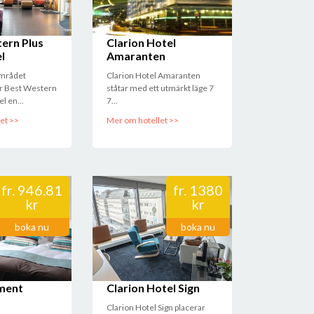
ern Plus
Clarion Hotel
l
Amaranten
området
Clarion Hotel Amaranten
er Best Western
ståtar med ett utmärkt läge 7
l en...
7...
et >>
Mer om hotellet >>
fr.
946.81
fr.
1380
kr
kr
boka nu
boka nu
ment
Clarion Hotel Sign
Clarion Hotel Sign placerar