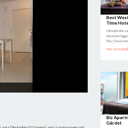
Best West
Time Hote
I Stockholm-
Studio 1 pers
Vasastan ligg
Plus Time Hote
Mer om hotell
Biz Apart
Gärdet
m), nära Täby kyrkby (327 meter), nära 2 restauranger och