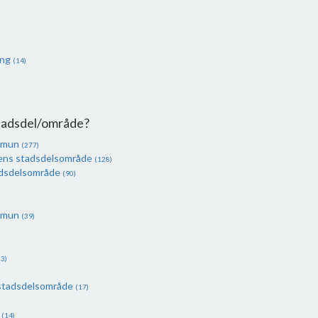
ing
(14)
Stadsdel/område?
mmun
(277)
dens stadsdelsområde
(128)
dsdelsområde
(90)
mmun
(39)
3)
stadsdelsområde
(17)
n
(14)