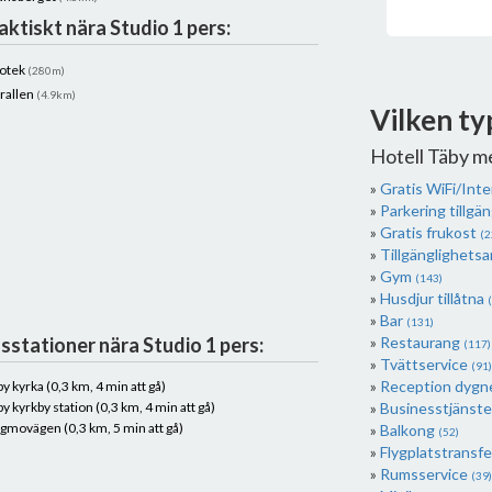
aktiskt nära Studio 1 pers:
otek
(280m)
rallen
(4.9km)
Vilken ty
Hotell Täby m
Gratis WiFi/Int
Parkering tillgän
Gratis frukost
(2
Tillgänglighets
Gym
(143)
Husdjur tillåtna
Bar
(131)
sstationer nära Studio 1 pers:
Restaurang
(117)
Tvättservice
(91)
Reception dygn
by kyrka (0,3 km, 4 min att gå)
by kyrkby station (0,3 km, 4 min att gå)
Businesstjänst
gmovägen (0,3 km, 5 min att gå)
Balkong
(52)
Flygplatstransf
Rumsservice
(39)