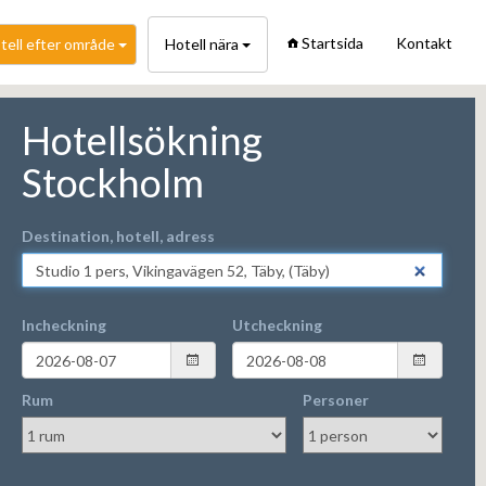
Startsida
Kontakt
tell efter område
Hotell nära
Hotellsökning
Stockholm
Destination, hotell, adress
Incheckning
Utcheckning
Rum
Personer