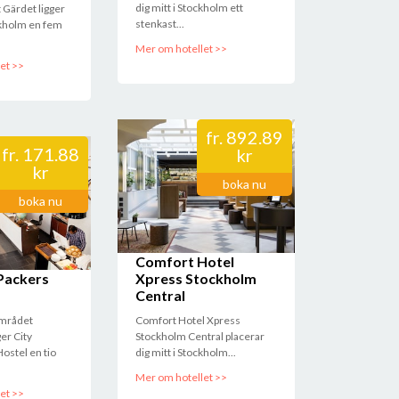
dig mitt i Stockholm ett
 Gärdet ligger
stenkast...
ckholm en fem
Mer om hotellet >>
et >>
fr.
892.89
fr.
171.88
kr
kr
boka nu
boka nu
Comfort Hotel
Packers
Xpress Stockholm
Central
området
Comfort Hotel Xpress
er City
Stockholm Central placerar
ostel en tio
dig mitt i Stockholm...
Mer om hotellet >>
et >>