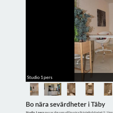
Studio 1 pers
Bo nära sevärdheter i Täby
Studio 1 pers
passar dig som vill bo nära Prästgårdsfortet (1.1 k