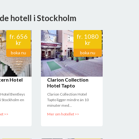
de hotell i Stockholm
fr.
656
fr.
1080
kr
kr
boka nu
boka nu
ern Hotel
Clarion Collection
Hotel Tapto
Hotel Bentleys
Clarion Collection Hotel
t i Stockholm en
Tapto ligger mindre än 10
minuter med...
et >>
Mer om hotellet >>