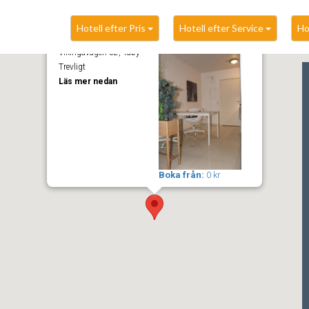
Hotell efter Pris
Hotell efter Service
Ho
Studio 1 pers
Vikingavägen 52, Täby
Trevligt
Läs mer nedan
Boka från:
0 kr