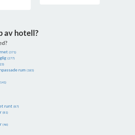
p av hotell?
ed?
ernet
(371)
glig
(277)
23)
anpassade rum
(185)
(141)
et runt
(87)
er
(81)
er
(46)