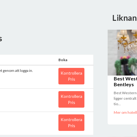
Liknan
s
Boka
et genom att logga in.
Kontrollera
Best West
Pris
Bentleys
Best Western 
Kontrollera
ligger central
Pris
tio...
Mer om hotell
Kontrollera
Pris