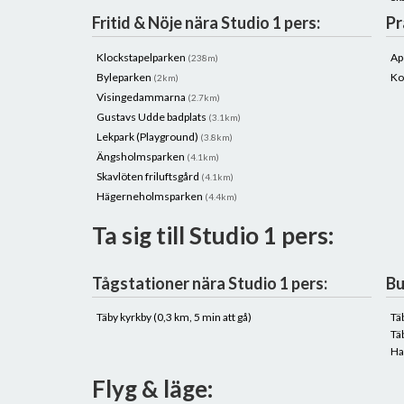
Fritid & Nöje nära Studio 1 pers:
Pr
Klockstapelparken
Ap
(238m)
Byleparken
Ko
(2km)
Visingedammarna
(2.7km)
Gustavs Udde badplats
(3.1km)
Lekpark (Playground)
(3.8km)
Ängsholmsparken
(4.1km)
Skavlöten friluftsgård
(4.1km)
Hägerneholmsparken
(4.4km)
Ta sig till Studio 1 pers:
Tågstationer nära Studio 1 pers:
Bu
Täby kyrkby (0,3 km, 5 min att gå)
Tä
Tä
Ha
Flyg & läge: