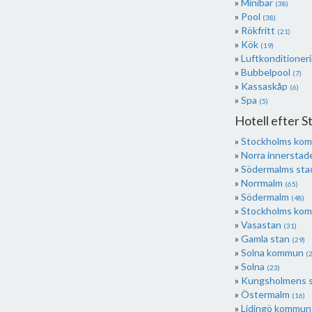
Minibar
(38)
Pool
(38)
Rökfritt
(21)
Kök
(19)
Luftkonditioner
Bubbelpool
(7)
Kassaskåp
(6)
Spa
(5)
Hotell efter 
Stockholms ko
Norra innersta
Södermalms sta
Norrmalm
(65)
Södermalm
(48)
Stockholms ko
Vasastan
(31)
Gamla stan
(29)
Solna kommun
(2
Solna
(23)
Kungsholmens 
Östermalm
(16)
Lidingö kommu