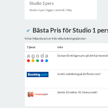
Studio 1 pers
Studio 1 pers ligger centralt i Täby.
Bästa Pris för Studio 1 per
Vi har följande priser från olika bokningstjänster:
Tjänst
Info
Du kan få ett lägre pris på det här boend
Gratis avbokning på de flesta rum!
Samla 10 nätter, få 1 bonusnatt!