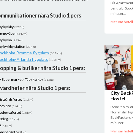
Biz Apartment
centralt i Sto
minuter...
mmunikationer nära Studio 1 pers:
Mer om hotell
by kyrkby
(327m)
gmovägen
(340m)
by kyrka
(299m)
by kyrkby station
(304m)
ockholm-Bromma flygplats
(16.8km)
ockholm-Arlanda flygplats
(18.3km)
opping & butiker nära Studio 1 pers:
A Supermarket - Täby kyrkby
(312m)
värdheter nära Studio 1 pers:
City Back
Hostel
ästgårdsfortet
(1.1km)
oby bro
(1.6km)
I Stockholm-
Norrmalm ligg
ogbergafortet
(1.8km)
BackPackers H
0deg
(3.6km)
minuter...
W
(4.6km)
Mer om hotell
ansberget
(4.5km)