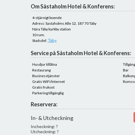
Om Såstaholm Hotel & Konferens:
4-stjärnigt boende
Adress: Sastaholms Alle 12, 187 70 Täby
Nära Täby kyrkby station
10 rum.
Täby
Stadsdel:
Service på Såstaholm Hotel & Konferens:
Husdjur tillåtna
Tillgän
Restaurang
Bar
Businesstjänster
Balkon
Gratis WiFi/Internet
Rumsse
Gratis frukost
Parkering tillgänglig
Reservera:
In- & Utcheckning
Incheckning: ?
Utcheckning: ?