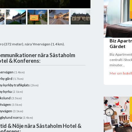
Såstaholm Hotell & K
Biz Apart
 bro (372 meter), nära Ymervägen (1.4 km).
Gärdet
mmunikationer nära Såstaholm
Biz Apartment
tel & Konferens:
centralt i Sto
minuter...
ervägen
(1.4km)
Mer om hotell
rby gård
(1.7km)
by kyrkby trafikplats
(2km)
by kyrka
(2.1km)
ikslund
(3.5km)
tvägen
(3.5km)
byvägen
(3.1km)
gbylund norra
(3.4km)
itid & Nöje nära Såstaholm Hotel &
nferens: