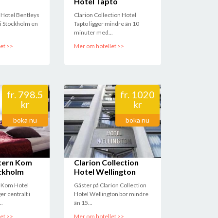
Hotel Tapto
 19:59:41
Hotel Bentleys
Clarion Collection Hotel
t i Stockholm en
Tapto ligger mindre än 10
minuter med...
et >>
Mer om hotellet >>
fr.
798.5
fr.
1020
kr
kr
boka nu
boka nu
 & Konferens
tern Kom
Clarion Collection
ckholm
Hotel Wellington
 Kom Hotel
Gäster på Clarion Collection
er centralt i
Hotel Wellington bor mindre
..
än 15...
et >>
Mer om hotellet >>