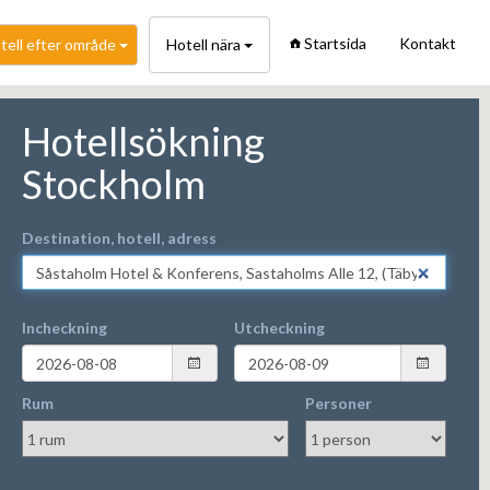
Startsida
Kontakt
tell efter område
Hotell nära
Hotellsökning
Stockholm
Destination, hotell, adress
Incheckning
Utcheckning
Rum
Personer