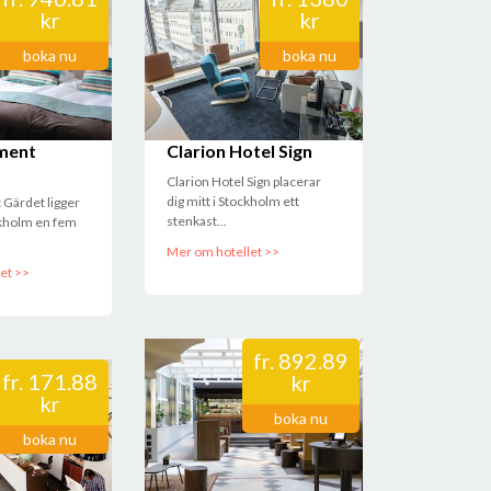
kr
kr
boka nu
boka nu
onferens
ment
Clarion Hotel Sign
Clarion Hotel Sign placerar
dig mitt i Stockholm ett
 Gärdet ligger
stenkast...
ckholm en fem
Mer om hotellet >>
et >>
fr.
892.89
fr.
171.88
kr
kr
boka nu
boka nu