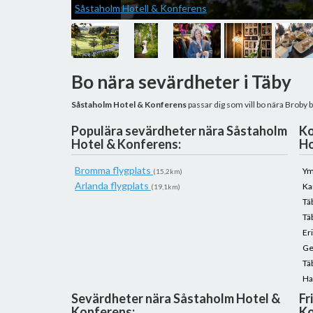
Såstaholm Hotell & Konferens
Bo nära sevärdheter i Täby
Såstaholm Hotel & Konferens
passar dig som vill bo nära Broby
Populära sevärdheter nära Såstaholm
Ko
Hotel & Konferens:
Ho
Bromma flygplats
Ym
(15,2km)
Arlanda flygplats
Ka
(19,1km)
Tä
Tä
Er
Ge
Tä
Ha
Sevärdheter nära Såstaholm Hotel &
Fr
Konferens:
Ko