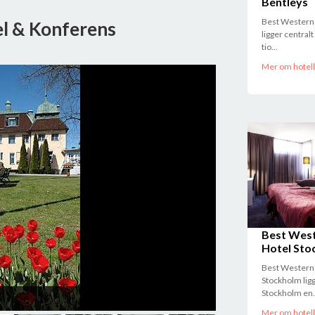
Bentleys
2017-12-13
Best Western 
el & Konferens
ligger central
tio...
Mer om hotell
Såstaholm Hotel
Best Wes
Hotel Sto
Best Western
Stockholm ligg
Stockholm en.
Mer om hotell