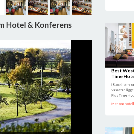
lm Hotel & Konferens
Best West
Time Hote
I Stockholm-
Vasastan ligg
Plus Time Hote
Mer om hotell