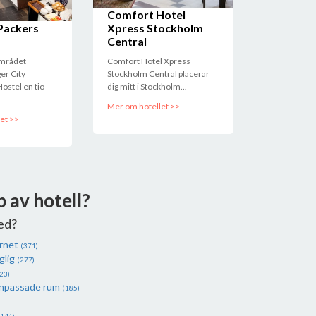
Comfort Hotel
Packers
Xpress Stockholm
Central
området
Comfort Hotel Xpress
er City
Stockholm Central placerar
ostel en tio
dig mitt i Stockholm...
Mer om hotellet >>
et >>
p av hotell?
ed?
ernet
(371)
glig
(277)
23)
anpassade rum
(185)