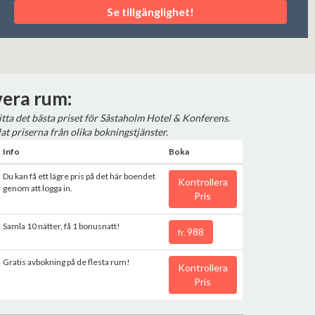
Se tillgänglighet!
era rum:
 hitta det bästa priset för Såstaholm Hotel & Konferens.
at priserna från olika bokningstjänster.
Info
Boka
Du kan få ett lägre pris på det här boendet
Kontrollera
genom att logga in.
Pris
Samla 10 nätter, få 1 bonusnatt!
988
fr.
Gratis avbokning på de flesta rum!
Kontrollera
Pris