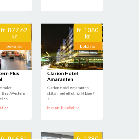
fr.
877.62
fr.
1080
kr
kr
boka nu
boka nu
ern Plus
Clarion Hotel
l
Amaranten
området
Clarion Hotel Amaranten
er Best Western
ståtar med ett utmärkt läge 7
l en...
7...
et >>
Mer om hotellet >>
fr.
946.81
fr.
1380