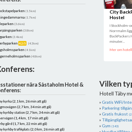
ockstapelparken
City Back
(1.5km)
Hostel
singedammarna
(1.7km)
leparken
(3.6km)
I Stockholm-
arpängsparken
(3.8km)
Norrmalm ligg
BackPackers H
gparken
(3.4km)
minuter...
erbyparken
4.2/5
(4.3km)
gsholmsparken
Mer om hotell
(4.1km)
gerneholmsparken
(4.8km)
 Konferens:
Vilken ty
sstationer nära Såstaholm Hotel &
nferens:
Hotell Täby m
by kyrka (2,1 km, 26 min att gå)
Gratis WiFi/Int
gmovägen (2,7 km, 34 min att gå)
Parkering tillgän
by kyrkby station (2,7 km, 34 min att gå)
Gratis frukost
(2
ervägen (1,4 km, 17 min att gå)
Tillgänglighets
rby gård (1,7 km, 22 min att gå)
Gym
(143)
by kyrkby trafikplats (2,0 km, 26 min att gå)
Husdjur tillåtna