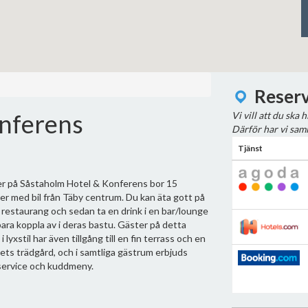
Reserv
nferens
Vi vill att du ska
Därför har vi saml
Tjänst
r på Såstaholm Hotel & Konferens bor 15
er med bil från Täby centrum. Du kan äta gott på
 restaurang och sedan ta en drink i en bar/lounge
 bara koppla av i deras bastu. Gäster på detta
 i lyxstil har även tillgång till en fin terrass och en
lets trädgård, och i samtliga gästrum erbjuds
ervice och kuddmeny.