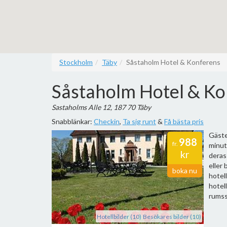
Stockholm
Täby
Såstaholm Hotel & Konferens
Såstaholm Hotel & Ko
Sastaholms Alle 12, 187 70 Täby
Snabblänkar:
Checkin
,
Ta sig runt
&
Få bästa pris
Gäste
988
fr.
minut
kr
deras
eller
boka nu
hotell
hotel
rumss
Hotellbilder (10)
Besökares bilder (10)