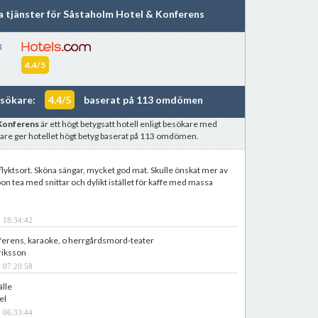
ka tjänster för Såstaholm Hotel & Konferens
4.4/5
esökare:
4.4/5
baserat på 113 omdömen
Konferens
är ett högt betygsatt hotell enligt besökare med
are ger hotellet högt betyg baserat på 113 omdömen.
llflyktsort. Sköna sängar, mycket god mat. Skulle önskat mer av
on tea med snittar och dylikt istället för kaffe med massa
 18:34:42
erens, karaoke, o herrgårdsmord-teater
riksson
 07:20:58
älle
el
 06:33:44