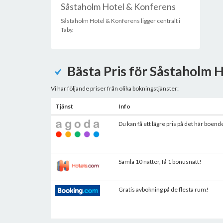
Såstaholm Hotel & Konferens
Såstaholm Hotel & Konferens ligger centralt i
Täby.
Bästa Pris för Såstaholm 
Vi har följande priser från olika bokningstjänster:
Tjänst
Info
Du kan få ett lägre pris på det här boend
Samla 10 nätter, få 1 bonusnatt!
Gratis avbokning på de flesta rum!