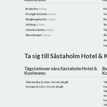
Broby bro
Kl
(372m)
Prästgårdsfortet
Vi
(1.5km)
Skogbergafortet
By
(2.2km)
360deg
Sk
(2.5km)
Utomhuskyrka
Tå
(4.3km)
Skansberget
Åk
(4.5km)
Än
Hä
Ta sig till Såstaholm Hotel &
Tågstationer nära Såstaholm Hotel &
Bu
Konferens:
Ko
Täby kyrkby (2,6 km, 33 min att gå)
Tä
Visinge (4,1 km, 51 min att gå)
Ha
Tä
Ym
Ka
Tä