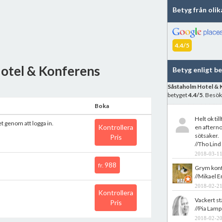
Betyg från oli
4.4/5
Hotel & Konferens
Betyg enligt b
Såstaholm Hotel & 
betyget
4.4/5
. Besök
Boka
Helt ok ti
et genom att logga in.
Kontrollera
en afterno
sötsaker.
Pris
//Tho Lind
2018-03-11
988
fr.
Grym konf
//Mikael E
2018-02-21
Kontrollera
Vackert st
Pris
//Pia Lamp
2018-02-20