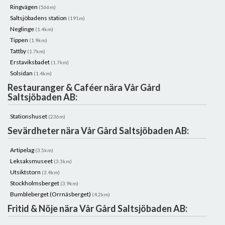
Ringvägen
(566m)
Saltsjöbadens station
(191m)
Neglinge
(1.4km)
Tippen
(1.9km)
Tattby
(1.7km)
Erstaviksbadet
(1.7km)
Solsidan
(1.4km)
Restauranger & Caféer nära Vår Gård
Saltsjöbaden AB:
Stationshuset
(236m)
Sevärdheter nära Vår Gård Saltsjöbaden AB:
Artipelag
(3.5km)
Leksaksmuseet
(3.3km)
Utsiktstorn
(3.4km)
Stockholmsberget
(3.9km)
Bumbleberget (Orrnäsberget)
(4.2km)
Fritid & Nöje nära Vår Gård Saltsjöbaden AB: