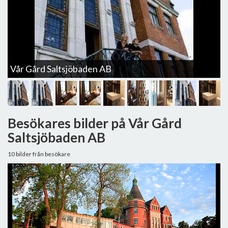
Vår Gård Saltsjöbaden AB
V
Besökares bilder på Vår Gård
Saltsjöbaden AB
10 bilder från besökare