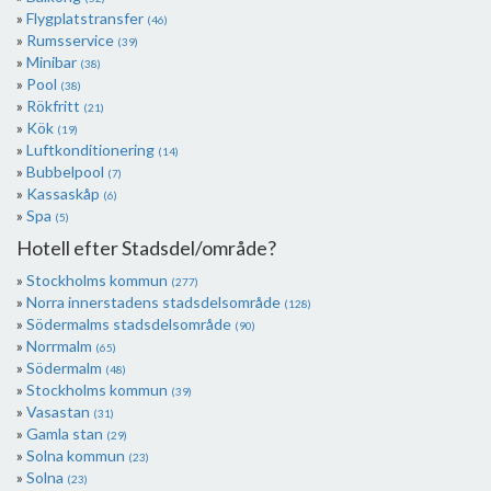
Flygplatstransfer
(46)
Rumsservice
(39)
Minibar
(38)
Pool
(38)
Rökfritt
(21)
Kök
(19)
Luftkonditionering
(14)
Bubbelpool
(7)
Kassaskåp
(6)
Spa
(5)
Hotell efter Stadsdel/område?
Stockholms kommun
(277)
Norra innerstadens stadsdelsområde
(128)
Södermalms stadsdelsområde
(90)
Norrmalm
(65)
Södermalm
(48)
Stockholms kommun
(39)
Vasastan
(31)
Gamla stan
(29)
Solna kommun
(23)
Solna
(23)