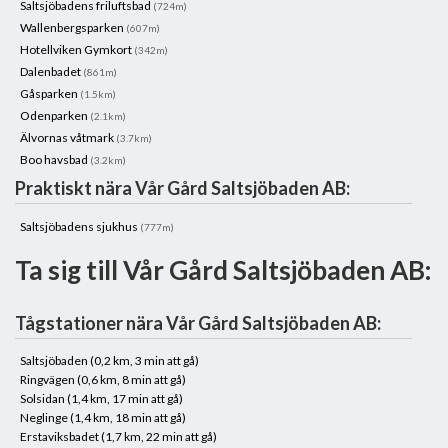
Saltsjöbadens friluftsbad
(724m)
Wallenbergsparken
(607m)
Hotellviken Gymkort
(342m)
Dalenbadet
(861m)
Gåsparken
(1.5km)
Odenparken
(2.1km)
Älvornas våtmark
(3.7km)
Boo havsbad
(3.2km)
Praktiskt nära Vår Gård Saltsjöbaden AB:
Saltsjöbadens sjukhus
(777m)
Ta sig till Vår Gård Saltsjöbaden AB:
Tågstationer nära Vår Gård Saltsjöbaden AB:
Saltsjöbaden (0,2 km, 3 min att gå)
Ringvägen (0,6 km, 8 min att gå)
Solsidan (1,4 km, 17 min att gå)
Neglinge (1,4 km, 18 min att gå)
Erstaviksbadet (1,7 km, 22 min att gå)