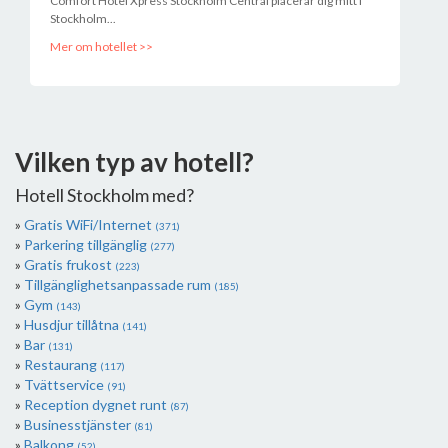
Comfort Hotel Xpress Stockholm Central placerar dig mitt i
Stockholm...
Mer om hotellet >>
Vilken typ av hotell?
Hotell Stockholm med?
Gratis WiFi/Internet
(371)
Parkering tillgänglig
(277)
Gratis frukost
(223)
Tillgänglighetsanpassade rum
(185)
Gym
(143)
Husdjur tillåtna
(141)
Bar
(131)
Restaurang
(117)
Tvättservice
(91)
Reception dygnet runt
(87)
Businesstjänster
(81)
Balkong
(52)