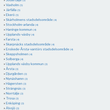
(5)
Vaxholm
(5)
Järfälla
(5)
Ekerö
(5)
Skärholmens stadsdelsområde
(4)
Stockholm-arlanda
(4)
Haninge kommun
(4)
Upplands-väsby
(4)
Farsta
(4)
Skarpnäcks stadsdelsområde
(4)
Enskede-Årsta-vantörs stadsdelsområde
(4)
Skeppsholmen
(4)
Solberga
(4)
Upplands väsby kommun
(3)
Årsta
(3)
Djurgården
(3)
Nynäshamn
(3)
Hägersten
(3)
Strängnäs
(3)
Norrtälje
(3)
Trosa
(3)
Enköping
(3)
Älvsjö
(3)