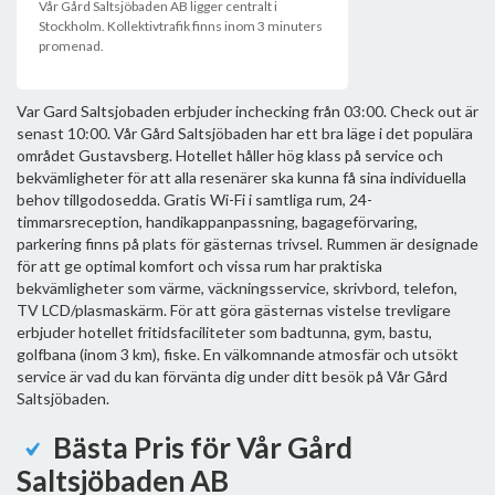
Vår Gård Saltsjöbaden AB ligger centralt i
Stockholm. Kollektivtrafik finns inom 3 minuters
promenad.
Var Gard Saltsjobaden erbjuder inchecking från 03:00. Check out är
senast 10:00. Vår Gård Saltsjöbaden har ett bra läge i det populära
området Gustavsberg. Hotellet håller hög klass på service och
bekvämligheter för att alla resenärer ska kunna få sina individuella
behov tillgodosedda. Gratis Wi-Fi i samtliga rum, 24-
timmarsreception, handikappanpassning, bagageförvaring,
parkering finns på plats för gästernas trivsel. Rummen är designade
för att ge optimal komfort och vissa rum har praktiska
bekvämligheter som värme, väckningsservice, skrivbord, telefon,
TV LCD/plasmaskärm. För att göra gästernas vistelse trevligare
erbjuder hotellet fritidsfaciliteter som badtunna, gym, bastu,
golfbana (inom 3 km), fiske. En välkomnande atmosfär och utsökt
service är vad du kan förvänta dig under ditt besök på Vår Gård
Saltsjöbaden.
Bästa Pris för Vår Gård
Saltsjöbaden AB