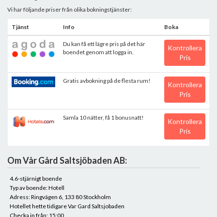
Vi har följande priser från olika bokningstjänster:
Tjänst
Info
Boka
Du kan få ett lägre pris på det här
Kontrollera
boendet genom att logga in.
Pris
Gratis avbokning på de flesta rum!
Kontrollera
Pris
Samla 10 nätter, få 1 bonusnatt!
Kontrollera
Pris
Om Vår Gård Saltsjöbaden AB:
4.6-stjärnigt boende
Typ av boende: Hotell
Adress: Ringvägen 6, 133 80 Stockholm
Hotellet hette tidigare Var Gard Saltsjobaden
Checka in från: 15:00