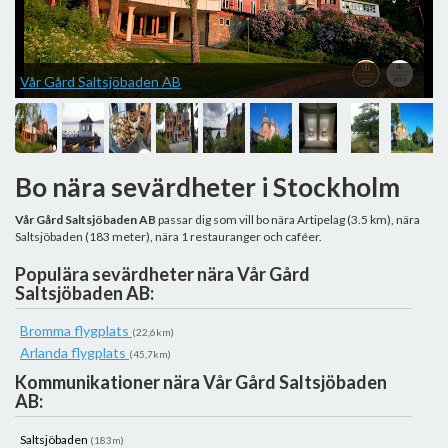
Vår Gård Saltsjöbaden AB
V
Bo nära sevärdheter i Stockholm
Vår Gård Saltsjöbaden AB
passar dig som vill bo nära Artipelag (3.5 km), nära
Saltsjöbaden (183 meter), nära 1 restauranger och caféer.
Populära sevärdheter nära Vår Gård
Saltsjöbaden AB:
Bromma flygplats
(22,6km)
Arlanda flygplats
(45,7km)
Kommunikationer nära Vår Gård Saltsjöbaden
AB:
Saltsjöbaden
(183m)