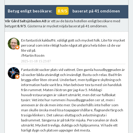
Betyg enligt besökare:
8.9/5
baserat på 41 omdömen
Vår Gård Saltsjöbaden AB
är ett av de bästa hotellen enligt besökare med
betyget
8.9/5
. Gästerna är mycket nöjda baserat på 41 omdömen.
En fantastisk kakbuffé, väldigt gott och mycket folk. Lite för mycket
personal som inte riktigt hade något att göra hela tiden så de var
lite väl på.
//Martin Rosén
2025-11-18 15:23:07
Fantastiskt vacker plats vid vattnet. Den gamla huvudbyggnaden är
så vacker båda utvändigt och invändigt. Bastu och relax. Bad från
brygga eller liten strand. Underbart, men tydligare skyltning och
information hade varit bra. Man behöver tex ta med sin handduk
från rummet. Maten i bistron ger jag 4 av 5. Middag i
huvudrestaurangen är säkert utmärkt, men det var fullbokat
tyvärr. Vet inte hur rummen i huvudbyggnaden ser ut, men i
annexen är de ok men inte mer. De underhålls inte heller som
man skulle önska med lösa toapappershållare, flagnande färg och
trasiga klinkers. Det saknas eluttag och avlastningsyta i
badrummet. Sängarna är på tok för mjuka. Personalen är dock
utmärkt. Mycket trevliga, duktiga och hjälpsamma. Vi hade ett
härligt dygn och platsen uppväger det mesta.