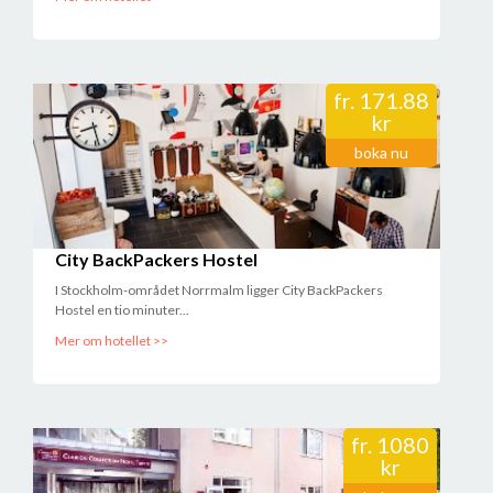
fr.
171.88
kr
boka nu
City BackPackers Hostel
I Stockholm-området Norrmalm ligger City BackPackers
Hostel en tio minuter...
Mer om hotellet >>
fr.
1080
kr