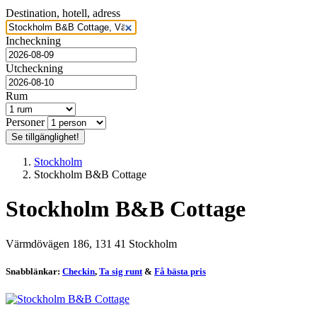
Värmdövägen 186
Destination, hotell, adress
Trevligt
Incheckning
Läs mer nedan
Utcheckning
Rum
Boka från:
0 kr
Personer
Se tillgänglighet!
Stockholm
Stockholm B&B Cottage
Stockholm B&B Cottage
Värmdövägen 186, 131 41 Stockholm
Snabblänkar:
Checkin
,
Ta sig runt
&
Få bästa pris