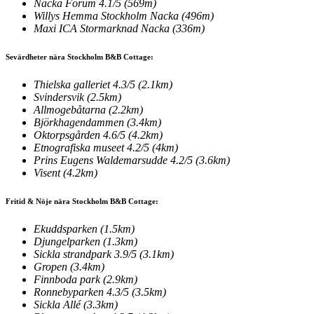
Nacka Forum
4.1/5
(569m)
Willys Hemma Stockholm Nacka
(496m)
Maxi ICA Stormarknad Nacka
(336m)
Sevärdheter nära Stockholm B&B Cottage:
Thielska galleriet
4.3/5
(2.1km)
Svindersvik
(2.5km)
Allmogebåtarna
(2.2km)
Björkhagendammen
(3.4km)
Oktorpsgården
4.6/5
(4.2km)
Etnografiska museet
4.2/5
(4km)
Prins Eugens Waldemarsudde
4.2/5
(3.6km)
Visent
(4.2km)
Fritid & Nöje nära Stockholm B&B Cottage:
Ekuddsparken
(1.5km)
Djungelparken
(1.3km)
Sickla strandpark
3.9/5
(3.1km)
Gropen
(3.4km)
Finnboda park
(2.9km)
Ronnebyparken
4.3/5
(3.5km)
Sickla Allé
(3.3km)