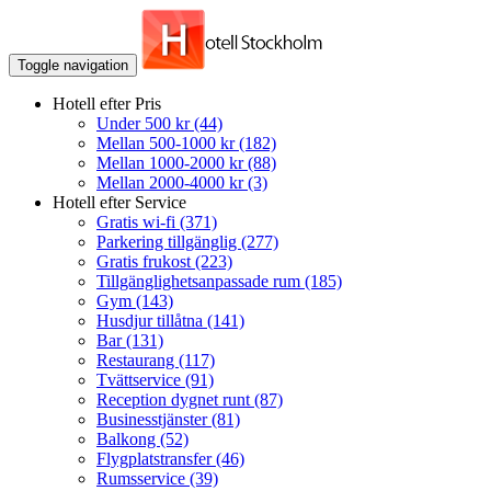
Toggle navigation
Hotell efter Pris
Under 500 kr
(44)
Mellan 500-1000 kr
(182)
Mellan 1000-2000 kr
(88)
Mellan 2000-4000 kr
(3)
Hotell efter Service
Gratis wi-fi
(371)
Parkering tillgänglig
(277)
Gratis frukost
(223)
Tillgänglighetsanpassade rum
(185)
Gym
(143)
Husdjur tillåtna
(141)
Bar
(131)
Restaurang
(117)
Tvättservice
(91)
Reception dygnet runt
(87)
Businesstjänster
(81)
Balkong
(52)
Flygplatstransfer
(46)
Rumsservice
(39)