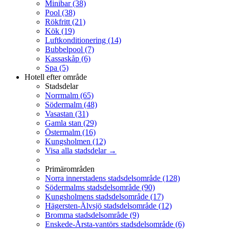
Minibar
(38)
Pool
(38)
Rökfritt
(21)
Kök
(19)
Luftkonditionering
(14)
Bubbelpool
(7)
Kassaskåp
(6)
Spa
(5)
Hotell efter område
Stadsdelar
Norrmalm
(65)
Södermalm
(48)
Vasastan
(31)
Gamla stan
(29)
Östermalm
(16)
Kungsholmen
(12)
Visa alla stadsdelar →
Primärområden
Norra innerstadens stadsdelsområde
(128)
Södermalms stadsdelsområde
(90)
Kungsholmens stadsdelsområde
(17)
Hägersten-Älvsjö stadsdelsområde
(12)
Bromma stadsdelsområde
(9)
Enskede-Årsta-vantörs stadsdelsområde
(6)