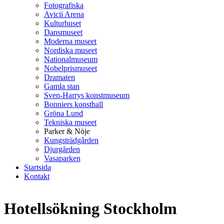
Fotografiska
Avicii Arena
Kulturhuset
Dansmuseet
Moderna museet
Nordiska museet
Nationalmuseum
Nobelprismuseet
Dramaten
Gamla stan
Sven-Harrys konstmuseum
Bonniers konsthall
Gröna Lund
Tekniska museet
Parker & Nöje
Kungsträdgården
Djurgården
Vasaparken
Startsida
Kontakt
Hotellsökning Stockholm
Stockholm B&B Cottage