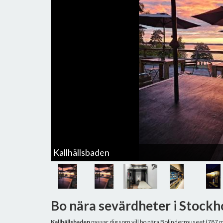
Kallhällsbaden
Bo nära sevärdheter i Stock
Kallhällsbaden
passar dig som vill bo nära Bolindermuseet (787 m