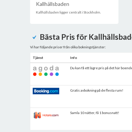
Kallhällsbaden
Kallhällsbaden ligger centralt i Stockholm.
Bästa Pris för Kallhällsba
Vi har följande priser från olika bokningstjänster:
Tjänst
Info
Du kan få ett lägre pris på det här boend
Gratis avbokning på de flesta rum!
Samla 10 nätter, få 1 bonusnatt!