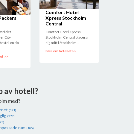
Comfort Hotel
Packers
Xpress Stockholm
Central
området
Comfort Hotel Xpress
er City
Stockholm Central placerar
ostel en tio
dig mitt i Stockholm...
Mer om hotellet >>
et >>
p av hotell?
olm med?
ernet
(371)
glig
(277)
23)
anpassade rum
(185)