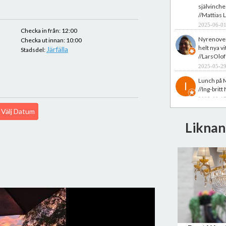
självinche
//Mattias 
2025-06-01
Checka in från: 12:00
Nyrenover
Checka ut innan: 10:00
helt nya v
Järfälla
Stadsdel:
//LarsOlof
2025-05-29
Lunch på M
//Ing-brit
2025-03-17
Välj Datum
Prisvärt, 
personal. B
Liknan
//Martin Al
2025-02-17