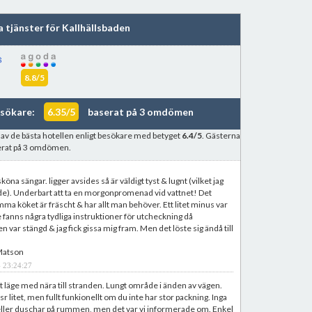
a tjänster för Kallhällsbaden
8.8/5
esökare:
6.35/5
baserat på 3 omdömen
t av de bästa hotellen enligt besökare med betyget
6.4/5
. Gästerna
erat på 3 omdömen.
köna sängar. ligger avsides så är väldigt tyst & lugnt (vilket jag
e). Underbart att ta en morgonpromenad vid vattnet! Det
 köket är fräscht & har allt man behöver. Ett litet minus var
te fanns några tydliga instruktioner för utcheckning då
n var stängd & jag fick gissa mig fram. Men det löste sig ändå till
Matson
 23:24:27
t läge med nära till stranden. Lungt område i änden av vägen.
r litet, men fullt funkionellt om du inte har stor packning. Inga
eller duschar på rummen, men det var vi informerade om. Enkel