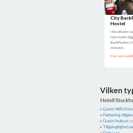
City Back
Hostel
I Stockholm-
Norrmalm ligg
BackPackers H
minuter...
Mer om hotell
Vilken ty
Hotell Stockh
Gratis WiFi/Int
Parkering tillgän
Gratis frukost
(2
Tillgänglighets
Gym