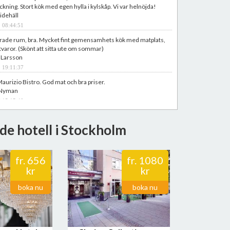
ckning. Stort kök med egen hylla i kylskåp. Vi var helnöjda!
Lidehäll
 08:44:51
ade rum, bra. Mycket fint gemensamhets kök med matplats,
itvaror. (Skönt att sitta ute om sommar)
 Larsson
 19:11:37
aurizio Bistro. God mat och bra priser.
t Nyman
 15:15:40
bra ventilation på rummet, väldigt vacker omgivning. Hjälpsam
ra faciliteter.
de hotell i Stockholm
klid
 17:09:05
fr.
656
fr.
1080
kr
kr
boka nu
boka nu