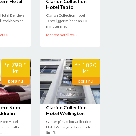
ern Hotel
Clarion Collection
Hotel Tapto
Hotel Bentleys
Clarion Collection Hotel
t i Stockholm en
Tapto ligger mindre än 10
minuter med...
et >>
Mer om hotellet >>
fr.
798.5
fr.
1020
kr
kr
boka nu
boka nu
tern Kom
Clarion Collection
ckholm
Hotel Wellington
 Kom Hotel
Gäster på Clarion Collection
er centralt i
Hotel Wellington bor mindre
..
än 15...