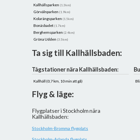
Kallhällsparken
(1.3km)
Görvälnparken
(1.9km)
Kolarängsparken
(1.5km)
Bonäsbadet
(1.7km)
Berghemsparken
(2.4km)
Gröna Udden
(3.5km)
Ta sig till Kallhällsbaden:
Tågstationer nära Kallhällsbaden:
Bu
Kallhäll (0,7 km, 10 min att gå)
Bl
Flyg & läge:
Flygplatser i Stockholm nära
Kallhällsbaden:
Stockholm-Bromma flygplats
Stockholm-Arlanda flygplats