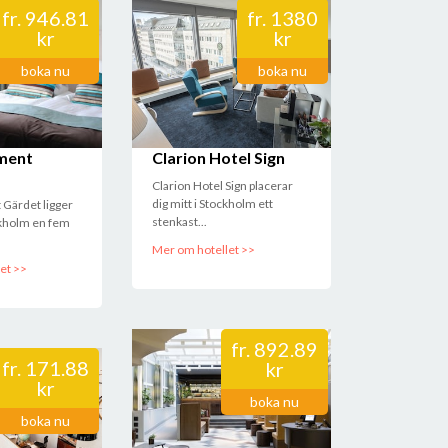
fr.
946.81
fr.
1380
kr
kr
boka nu
boka nu
ment
Clarion Hotel Sign
Clarion Hotel Sign placerar
dig mitt i Stockholm ett
 Gärdet ligger
stenkast...
ckholm en fem
Mer om hotellet >>
et >>
fr.
892.89
fr.
171.88
kr
kr
boka nu
boka nu