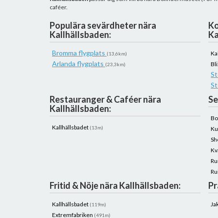
caféer.
Populära sevärdheter nära
Ko
Kallhällsbaden:
Ka
Bromma flygplats
Ka
(13,6km)
Arlanda flygplats
Bl
(23,3km)
St
St
Restauranger & Caféer nära
Se
Kallhällsbaden:
Bo
Kallhällsbadet
(13m)
Ku
Sh
Kv
Ru
Ru
Fritid & Nöje nära Kallhällsbaden:
Pr
Kallhällsbadet
Ja
(119m)
Extremfabriken
(491m)