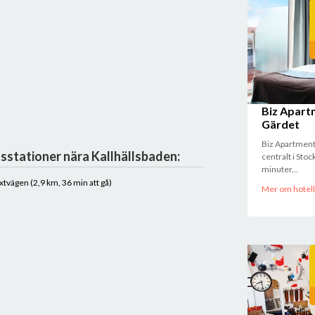
Biz Apart
Gärdet
Biz Apartment
sstationer nära Kallhällsbaden:
centralt i Sto
minuter...
ixtvägen (2,9 km, 36 min att gå)
Mer om hotell