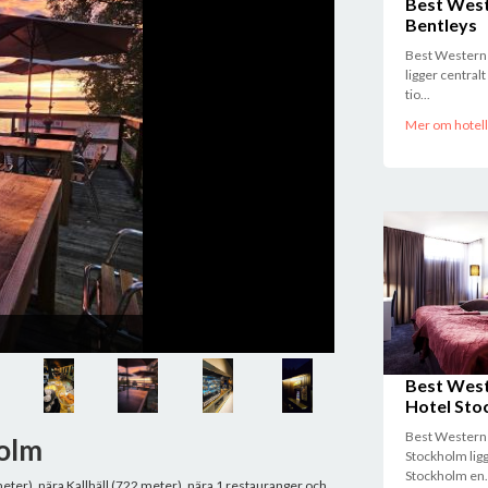
Best West
Bentleys
Best Western 
ligger central
tio...
Mer om hotell
Kallhällsbaden
Best Wes
Hotel Sto
Best Western
holm
Stockholm ligg
Stockholm en.
eter), nära Kallhäll (722 meter), nära 1 restauranger och