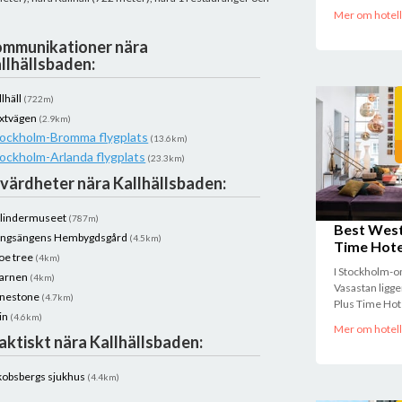
Mer om hotell
mmunikationer nära
llhällsbaden:
llhäll
(722m)
ixtvägen
(2.9km)
ockholm-Bromma flygplats
(13.6km)
ockholm-Arlanda flygplats
(23.3km)
värdheter nära Kallhällsbaden:
lindermuseet
(787m)
Best West
ngsängens Hembygdsgård
(4.5km)
Time Hote
oe tree
(4km)
I Stockholm-
arnen
(4km)
Vasastan ligg
nestone
(4.7km)
Plus Time Hote
in
(4.6km)
Mer om hotell
aktiskt nära Kallhällsbaden:
kobsbergs sjukhus
(4.4km)