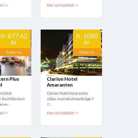
et >>
Mer om hotellet >>
fr.
877.62
fr.
1080
kr
kr
boka nu
boka nu
ern Plus
Clarion Hotel
l
Amaranten
området
Clarion Hotel Amaranten
er Best Western
ståtar med ett utmärkt läge 7
l en...
7...
et >>
Mer om hotellet >>