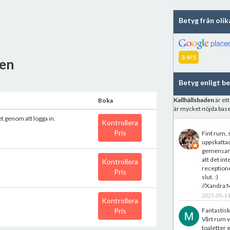
Betyg från olik
3.9/5
den
Betyg enligt b
Kallhällsbaden
är et
Boka
är mycket nöjda bas
et genom att logga in.
Kontrollera
Pris
Fint rum, s
uppskattad
gemensamma
att det in
Kontrollera
receptione
Pris
slut. :)
//Xandra 
2025-09-14
Kontrollera
Pris
Fantastisk
Vårt rum vs
toaletter 