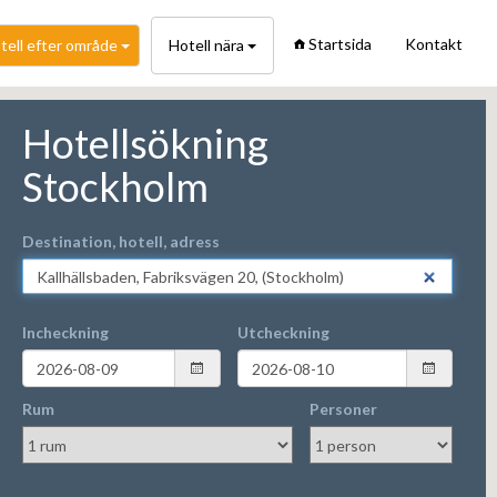
Startsida
Kontakt
tell efter område
Hotell nära
Hotellsökning
Stockholm
Destination, hotell, adress
Incheckning
Utcheckning
Rum
Personer