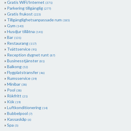
Gratis WiFi/Internet
(371)
Parkering tillgänglig
(277)
Gratis frukost
(223)
Tillgänglighetsanpassade rum
(185)
Gym
(143)
Husdjur tillåtna
(141)
Bar
(131)
Restaurang
(117)
Tvättservice
(91)
Reception dygnet runt
(87)
Businesstjänster
(81)
Balkong
(52)
Flygplatstransfer
(46)
Rumsservice
(39)
Minibar
(38)
Pool
(38)
Rökfritt
(21)
Kök
(19)
Luftkonditionering
(14)
Bubbelpool
(7)
Kassaskåp
(6)
Spa
(5)