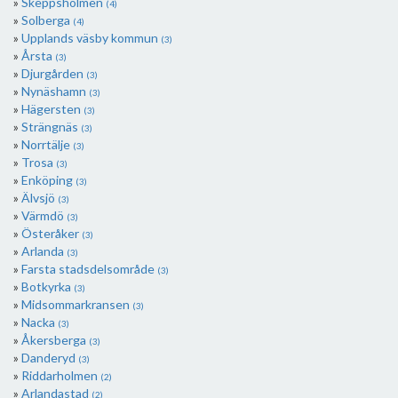
Skeppsholmen
(4)
Solberga
(4)
Upplands väsby kommun
(3)
Årsta
(3)
Djurgården
(3)
Nynäshamn
(3)
Hägersten
(3)
Strängnäs
(3)
Norrtälje
(3)
Trosa
(3)
Enköping
(3)
Älvsjö
(3)
Värmdö
(3)
Österåker
(3)
Arlanda
(3)
Farsta stadsdelsområde
(3)
Botkyrka
(3)
Midsommarkransen
(3)
Nacka
(3)
Åkersberga
(3)
Danderyd
(3)
Riddarholmen
(2)
Arlandastad
(2)