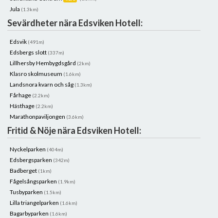
Jula
(1.3km)
Sevärdheter nära Edsviken Hotell:
Edsvik
(491m)
Edsbergs slott
(337m)
Lillhersby Hembygdsgård
(2km)
Klasro skolmuseum
(1.6km)
Landsnora kvarn och såg
(1.3km)
Fårhage
(2.2km)
Hästhage
(2.2km)
Marathonpaviljongen
(3.6km)
Fritid & Nöje nära Edsviken Hotell:
Nyckelparken
(404m)
Edsbergsparken
(342m)
Badberget
(1km)
Fågelsångsparken
(1.9km)
Tusbyparken
(1.5km)
Lilla triangelparken
(1.6km)
Bagarbyparken
(1.6km)