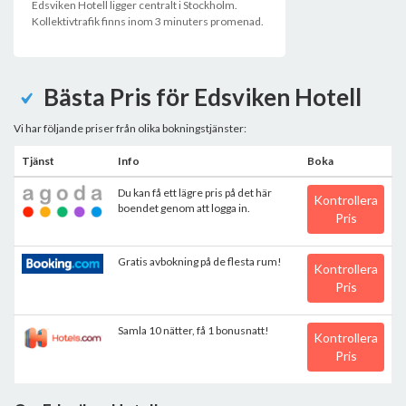
Edsviken Hotell ligger centralt i Stockholm.
Kollektivtrafik finns inom 3 minuters promenad.
Bästa Pris för Edsviken Hotell
Vi har följande priser från olika bokningstjänster:
Tjänst
Info
Boka
Du kan få ett lägre pris på det här
Kontrollera
boendet genom att logga in.
Pris
Gratis avbokning på de flesta rum!
Kontrollera
Pris
Samla 10 nätter, få 1 bonusnatt!
Kontrollera
Pris