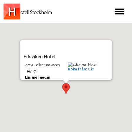
Toggl
naviga
Edsviken Hotell
225A Sollentunavägen
Boka från:
0 kr
Trevligt
Läs mer nedan