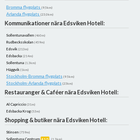
Bromma flygplats
(9,5km)
Arlanda flygplats
(23,0km)
Kommunikationer nära Edsviken Hotell:
Sollentunavallen
(460m)
Rudbecksskolan
(459m)
Edsvik
(213m)
Edsbacka
(214m)
Sollentuna
(1.3km)
Häggvik
(1km)
Stockholm-Bromma flygplats
(9.5km)
Stockholm-Arlanda flygplats
(23km)
Restauranger & Caféer nära Edsviken Hotell:
Al Capriccio
(31m)
Edsbacka Krog
(53m)
Shopping & butiker nära Edsviken Hotell:
Stinsen
(759m)
Sollentuna Centrum
4.1/5
(1.3km)