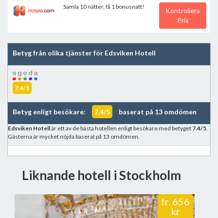
Samla 10 nätter, få 1 bonusnatt!
Kontrollera
Pris
Betyg från olika tjänster för Edsviken Hotell
7.4/5
Betyg enligt besökare:
7.4/5
baserat på 13 omdömen
Edsviken Hotell
är ett av de bästa hotellen enligt besökare med betyget
7.4/5
.
Gästerna är mycket nöjda baserat på 13 omdömen.
Liknande hotell i Stockholm
fr.
656
kr