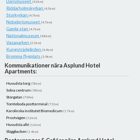
Dansmuseet
(4,2km)
Riddarholmskyrkan
(4,5km)
Storkyrkan
(4,7km)
Nobelprismuseet
(4,7km)
Gamla stan
(4,7km)
Nationalmuseum
(4,8km)
Vasaparken
(2,5km)
Kungsträdgården
(4,4km)
Bromma flygplats
(3,9km)
Kommunikationer nära Asplund Hotel
Apartments:
Huvudsta torg
(786m)
Solna centrum
(780m)
Storgatan
(749m)
Tomteboda postterminal
(712m)
Karolinska institutet Biomedicum
(1.7km)
Prostvägen
(1.6km)
Huvudsta allé
(1.6km)
Släggbacken
(1.4km)