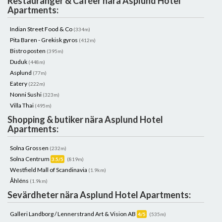
Restauranger & Caféer nära Asplund Hotel
Apartments:
Indian Street Food & Co
(334m)
Pita Baren - Grekisk gyros
(412m)
Bistro posten
(395m)
Duduk
(448m)
Asplund
(77m)
Eatery
(222m)
Nonni Sushi
(323m)
Villa Thai
(495m)
Shopping & butiker nära Asplund Hotel
Apartments:
Solna Grossen
(232m)
Solna Centrum
3.5/5
(819m)
Westfield Mall of Scandinavia
(1.9km)
Åhléns
(1.9km)
Sevärdheter nära Asplund Hotel Apartments:
Galleri Landborg / Lennerstrand Art & Vision AB
4/5
(535m)