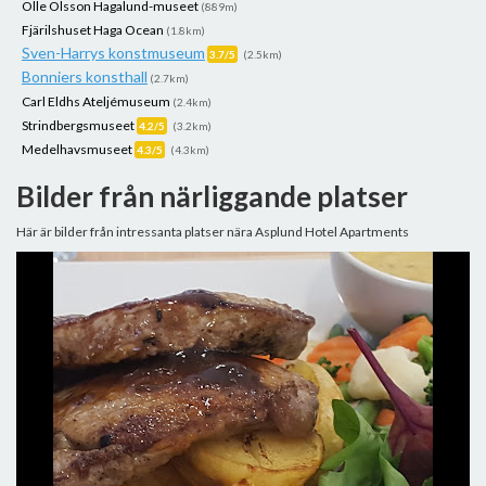
Olle Olsson Hagalund-museet
(889m)
Fjärilshuset Haga Ocean
(1.8km)
Sven-Harrys konstmuseum
3.7/5
(2.5km)
Bonniers konsthall
(2.7km)
Carl Eldhs Ateljémuseum
(2.4km)
Strindbergsmuseet
4.2/5
(3.2km)
Medelhavsmuseet
4.3/5
(4.3km)
Bilder från närliggande platser
Här är bilder från intressanta platser nära Asplund Hotel Apartments