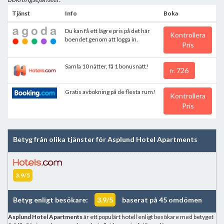
Tjänst
Info
Boka
Du kan få ett lägre pris på det här
Kontrollera
boendet genom att logga in.
Pris
Samla 10 nätter, få 1 bonusnatt!
726
fr.
Gratis avbokning på de flesta rum!
Kontrollera
Pris
Betyg från olika tjänster för Asplund Hotel Apartments
3.9/5
Betyg enligt besökare:
3.9/5
baserat på 45 omdömen
Asplund Hotel Apartments
är ett populärt hotell enligt besökare med betyget