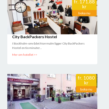
fr.
171.88
kr
boka nu
City BackPackers Hostel
I Stockholm-området Norrmalm ligger City BackPackers
Hostel en tio minuter...
Mer om hotellet >>
fr.
1080
kr
boka nu