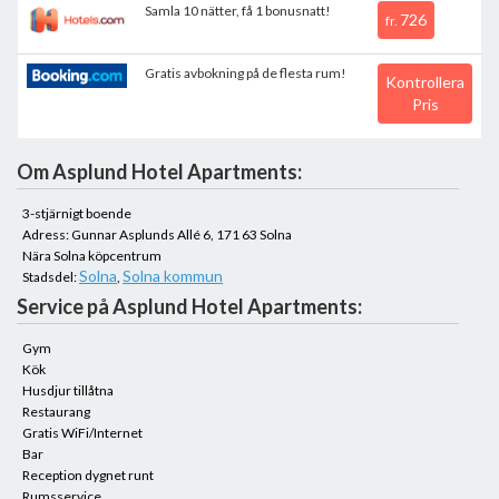
Samla 10 nätter, få 1 bonusnatt!
726
fr.
Gratis avbokning på de flesta rum!
Kontrollera
Pris
Om Asplund Hotel Apartments:
3-stjärnigt boende
Adress: Gunnar Asplunds Allé 6, 171 63 Solna
Nära Solna köpcentrum
Solna
Solna kommun
Stadsdel:
,
Service på Asplund Hotel Apartments:
Gym
Kök
Husdjur tillåtna
Restaurang
Gratis WiFi/Internet
Bar
Reception dygnet runt
Rumsservice