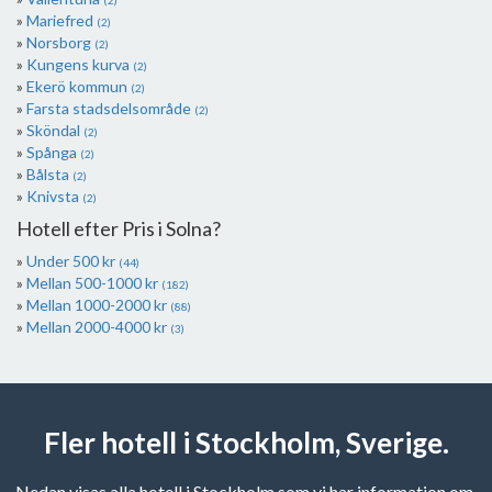
(2)
Mariefred
(2)
Norsborg
(2)
Kungens kurva
(2)
Ekerö kommun
(2)
Farsta stadsdelsområde
(2)
Sköndal
(2)
Spånga
(2)
Bålsta
(2)
Knivsta
(2)
Hotell efter Pris i Solna?
Under 500 kr
(44)
Mellan 500-1000 kr
(182)
Mellan 1000-2000 kr
(88)
Mellan 2000-4000 kr
(3)
Fler hotell i Stockholm, Sverige.
Nedan visas alla hotell i Stockholm som vi har information om.