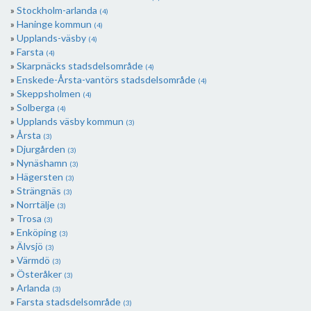
Stockholm-arlanda
(4)
Haninge kommun
(4)
Upplands-väsby
(4)
Farsta
(4)
Skarpnäcks stadsdelsområde
(4)
Enskede-Årsta-vantörs stadsdelsområde
(4)
Skeppsholmen
(4)
Solberga
(4)
Upplands väsby kommun
(3)
Årsta
(3)
Djurgården
(3)
Nynäshamn
(3)
Hägersten
(3)
Strängnäs
(3)
Norrtälje
(3)
Trosa
(3)
Enköping
(3)
Älvsjö
(3)
Värmdö
(3)
Österåker
(3)
Arlanda
(3)
Farsta stadsdelsområde
(3)