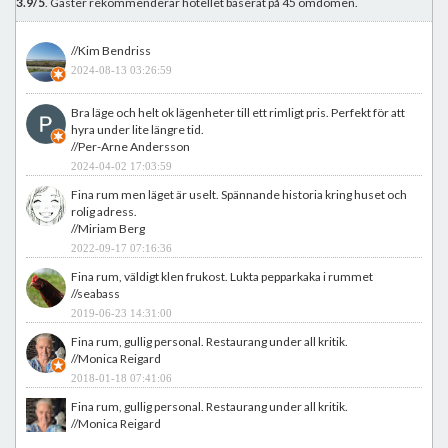
3.9/5
. Gäster rekommenderar hotellet baserat på 45 omdömen.
//Kim Bendriss
2024-08-13 03:26:59
Bra läge och helt ok lägenheter till ett rimligt pris. Perfekt för att
hyra under lite längre tid.
//Per-Arne Andersson
2024-04-02 17:03:59
Fina rum men läget är uselt. Spännande historia kring huset och
rolig adress.
//Miriam Berg
2022-09-17 07:16:36
Fina rum, väldigt klen frukost. Lukta pepparkaka i rummet
//seabass
2019-06-23 14:31:00
Fina rum, gullig personal. Restaurang under all kritik.
//Monica Reigard
2018-01-18 07:41:06
Fina rum, gullig personal. Restaurang under all kritik.
//Monica Reigard
2018-01-18 07:41:06