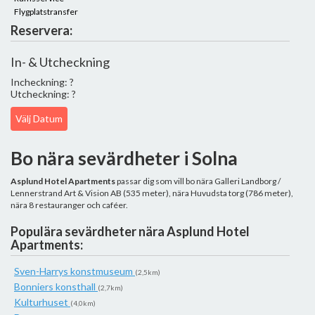
Flygplatstransfer
Reservera:
In- & Utcheckning
Incheckning: ?
Utcheckning: ?
Välj Datum
Bo nära sevärdheter i Solna
Asplund Hotel Apartments
passar dig som vill bo nära Galleri Landborg /
Lennerstrand Art & Vision AB (535 meter), nära Huvudsta torg (786 meter),
nära 8 restauranger och caféer.
Populära sevärdheter nära Asplund Hotel
Apartments:
Sven-Harrys konstmuseum
(2,5km)
Bonniers konsthall
(2,7km)
Kulturhuset
(4,0km)