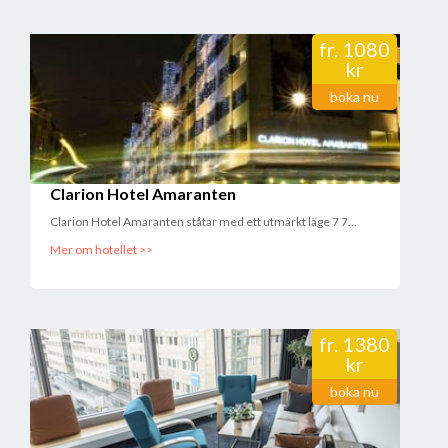
fr.
1080
kr
boka nu
Clarion Hotel Amaranten
Clarion Hotel Amaranten ståtar med ett utmärkt läge 7 7...
Mer om hotellet >>
fr.
1380
kr
boka nu