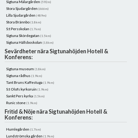
Sigtuna Mälargården
(592m)
Stora Sjudargården
(666m)
Lilla Sjudargården
(489m)
Stora Brännbo
(1.8km)
S:t Persskolan
(1.7km)
Sigtuna Skördegatan
(1.5km)
Sigtuna Hällsboskolan
(1.8km)
Sevärdheter nära Sigtunahöjden Hotell &
Konferens:
Sigtuna museum
(1.8km)
Sigtuna rådhus
(1.9km)
Tant Bruns Kaffestuga
(1.9km)
S:t Olofs kyrkoruin
(1.9km)
Sankt Pers kyrka
(1.5km)
Runic stone
(1.9km)
Fritid & Nöje nära Sigtunahöjden Hotell &
Konferens:
Humlegården
(1.7km)
Lundströmska gården
(1.9km)