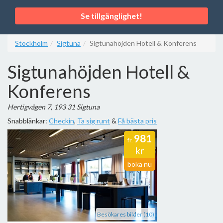
Se tillgänglighet!
Stockholm
Sigtuna
Sigtunahöjden Hotell & Konferens
Sigtunahöjden Hotell &
Konferens
Hertigvägen 7, 193 31 Sigtuna
Snabblänkar:
Checkin
,
Ta sig runt
&
Få bästa pris
981
fr.
kr
boka nu
Besökares bilder (10)