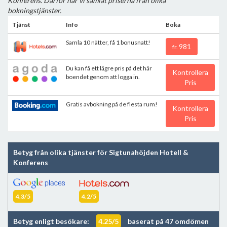
Konferens. Därför har vi samlat priserna från olika
bokningstjänster.
Tjänst
Info
Boka
Samla 10 nätter, få 1 bonusnatt!
981
fr.
Du kan få ett lägre pris på det här
Kontrollera
boendet genom att logga in.
Pris
Gratis avbokning på de flesta rum!
Kontrollera
Pris
Betyg från olika tjänster för Sigtunahöjden Hotell &
Konferens
4.3/5
4.2/5
Betyg enligt besökare:
4.25/5
baserat på 47 omdömen