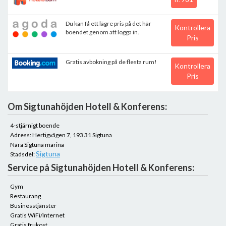
Du kan få ett lägre pris på det här
Kontrollera
boendet genom att logga in.
Pris
Gratis avbokning på de flesta rum!
Kontrollera
Pris
Om Sigtunahöjden Hotell & Konferens:
4-stjärnigt boende
Adress: Hertigvägen 7, 193 31 Sigtuna
Nära Sigtuna marina
Sigtuna
Stadsdel:
Service på Sigtunahöjden Hotell & Konferens:
Gym
Restaurang
Businesstjänster
Gratis WiFi/Internet
Gratis frukost