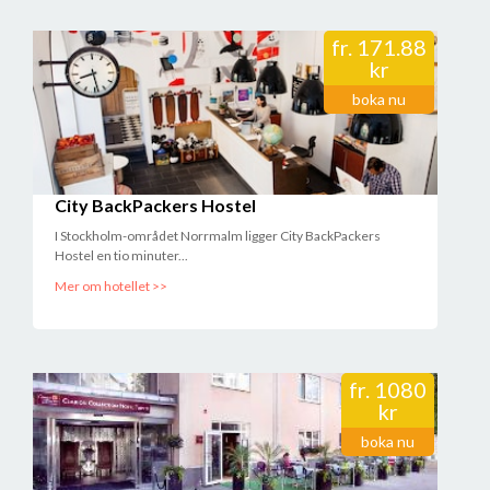
fr.
171.88
kr
boka nu
City BackPackers Hostel
I Stockholm-området Norrmalm ligger City BackPackers
Hostel en tio minuter...
Mer om hotellet >>
fr.
1080
kr
boka nu