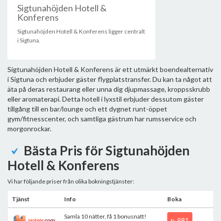
Sigtunahöjden Hotell &
Konferens
Sigtunahöjden Hotell & Konferens ligger centralt
i Sigtuna.
Sigtunahöjden Hotell & Konferens är ett utmärkt boendealternativ
i Sigtuna och erbjuder gäster flygplatstransfer. Du kan ta något att
äta på deras restaurang eller unna dig djupmassage, kroppsskrubb
eller aromaterapi. Detta hotell i lyxstil erbjuder dessutom gäster
tillgång till en bar/lounge och ett dygnet runt-öppet
gym/fitnesscenter, och samtliga gästrum har rumsservice och
morgonrockar.
Bästa Pris för Sigtunahöjden
Hotell & Konferens
Vi har följande priser från olika bokningstjänster:
Tjänst
Info
Boka
Samla 10 nätter, få 1 bonusnatt!
981
fr.