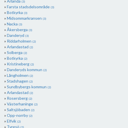
Arlanda
(3)
Farsta stadsdelsområde
(3)
Botkyrka
(3)
Midsommarkransen
(3)
Nacka
(3)
Åkersberga
(3)
Danderyd
(3)
Riddarholmen
(2)
Arlandastad
(2)
Solberga
(2)
Botkyrka
(2)
Kristineberg
(2)
Danderyds kommun
(2)
Långholmen
(2)
Stadshagen
(2)
Sundbybergs kommun
(2)
Arlandastad
(2)
Rosersberg
(2)
Västerhaninge
(2)
Saltsjöbaden
(2)
Opp-norrby
(2)
Elfvik
(2)
Tyresö
(2)