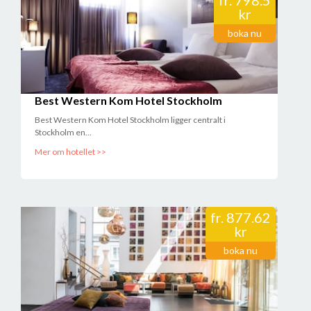
fr.
798.5
//Billy Askefors
kr
2017-09-28 17:04:36
boka nu
Gärna modernare TV apparater samt bättre wifi-täckning. God mat
och bra service.
//Urban Olofsson
2017-09-19 15:05:30
Best Western Kom Hotel Stockholm
Best Western Kom Hotel Stockholm ligger centralt i
Stockholm en...
Mer om hotellet >>
fr.
877.62
kr
boka nu