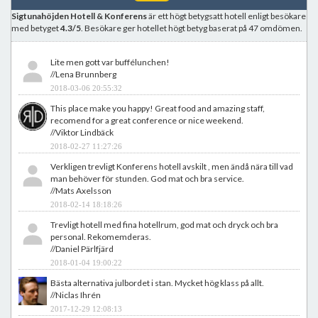
Sigtunahöjden Hotell & Konferens
är ett högt betygsatt hotell enligt besökare
med betyget
4.3/5
. Besökare ger hotellet högt betyg baserat på 47 omdömen.
Lite men gott var buffélunchen!
//Lena Brunnberg
2018-03-06 20:55:32
This place make you happy! Great food and amazing staff,
recomend for a great conference or nice weekend.
//Viktor Lindbäck
2018-02-27 11:27:26
Verkligen trevligt Konferens hotell avskilt , men ändå nära till vad
man behöver för stunden. God mat och bra service.
//Mats Axelsson
2018-02-14 18:18:26
Trevligt hotell med fina hotellrum, god mat och dryck och bra
personal. Rekomemderas.
//Daniel Pärlfjärd
2018-01-04 19:00:22
Bästa alternativa julbordet i stan. Mycket hög klass på allt.
//Niclas Ihrén
2017-12-29 12:08:13