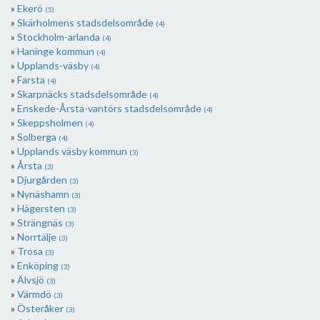
Ekerö
(5)
Skärholmens stadsdelsområde
(4)
Stockholm-arlanda
(4)
Haninge kommun
(4)
Upplands-väsby
(4)
Farsta
(4)
Skarpnäcks stadsdelsområde
(4)
Enskede-Årsta-vantörs stadsdelsområde
(4)
Skeppsholmen
(4)
Solberga
(4)
Upplands väsby kommun
(3)
Årsta
(3)
Djurgården
(3)
Nynäshamn
(3)
Hägersten
(3)
Strängnäs
(3)
Norrtälje
(3)
Trosa
(3)
Enköping
(3)
Älvsjö
(3)
Värmdö
(3)
Österåker
(3)