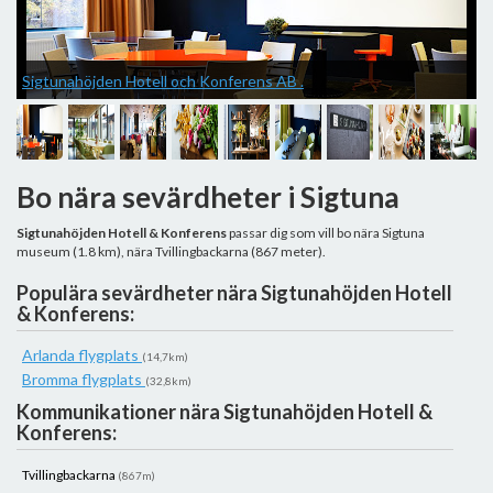
Sigtunahöjden Hotell och Konferens AB .
Bo nära sevärdheter i Sigtuna
Sigtunahöjden Hotell & Konferens
passar dig som vill bo nära Sigtuna
museum (1.8 km), nära Tvillingbackarna (867 meter).
S
Populära sevärdheter nära Sigtunahöjden Hotell
& Konferens:
Arlanda flygplats
(14,7km)
Bromma flygplats
(32,8km)
Kommunikationer nära Sigtunahöjden Hotell &
Konferens:
Tvillingbackarna
(867m)