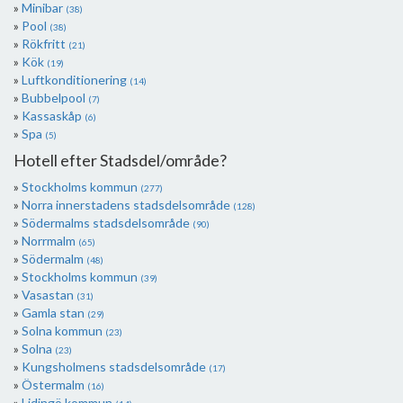
Minibar
(38)
Pool
(38)
Rökfritt
(21)
Kök
(19)
Luftkonditionering
(14)
Bubbelpool
(7)
Kassaskåp
(6)
Spa
(5)
Hotell efter Stadsdel/område?
Stockholms kommun
(277)
Norra innerstadens stadsdelsområde
(128)
Södermalms stadsdelsområde
(90)
Norrmalm
(65)
Södermalm
(48)
Stockholms kommun
(39)
Vasastan
(31)
Gamla stan
(29)
Solna kommun
(23)
Solna
(23)
Kungsholmens stadsdelsområde
(17)
Östermalm
(16)
Lidingö kommun