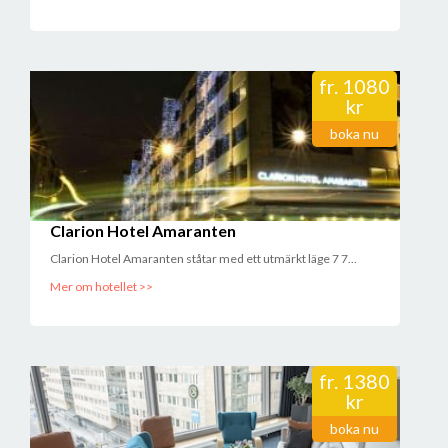
fr.
1080
kr
boka nu
Clarion Hotel Amaranten
Clarion Hotel Amaranten ståtar med ett utmärkt läge 7 7...
Mer om hotellet >>
fr.
1380
kr
boka nu