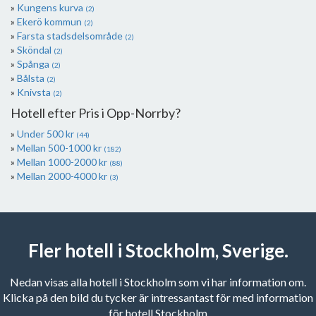
Kungens kurva
(2)
Ekerö kommun
(2)
Farsta stadsdelsområde
(2)
Sköndal
(2)
Spånga
(2)
Bålsta
(2)
Knivsta
(2)
Hotell efter Pris i Opp-Norrby?
Under 500 kr
(44)
Mellan 500-1000 kr
(182)
Mellan 1000-2000 kr
(88)
Mellan 2000-4000 kr
(3)
Fler hotell i Stockholm, Sverige.
Nedan visas alla hotell i Stockholm som vi har information om.
Klicka på den bild du tycker är intressantast för med information
för hotell Stockholm