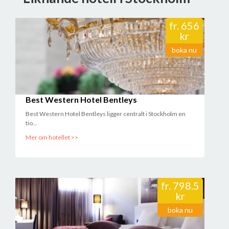
fr.
656
kr
boka nu
Best Western Hotel Bentleys
Best Western Hotel Bentleys ligger centralt i Stockholm en
tio...
Mer om hotellet >>
fr.
798.5
kr
boka nu