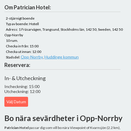
Om Patrician Hotel:
2-stjärnigt boende
Typ av boende: Hotell
Adress: 1 Fräsarvägen, Trangsund, Stockholms län, 142 50, Sweden, 142 50
Opp-Norrby
10 rum.
Checka in från: 15:00
Checka ut innan: 12:00
Opp-Norrby
Huddinge kommun
Stadsdel:
,
Reservera:
In- & Utcheckning
Incheckning: 15:00
Utcheckning: 12:00
Välj Datum
Bo nära sevärdheter i Opp-Norrby
Patrician Hotel
passar dig som vill bo nära Viewpoint of Kvarnsjön (2.2 km),