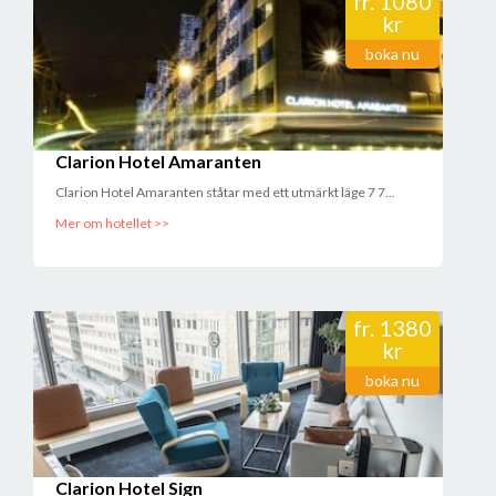
fr.
1080
kr
boka nu
Clarion Hotel Amaranten
Clarion Hotel Amaranten ståtar med ett utmärkt läge 7 7...
Mer om hotellet >>
fr.
1380
kr
boka nu
Clarion Hotel Sign