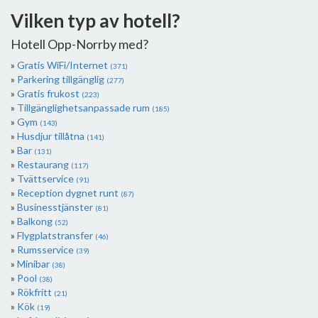
Vilken typ av hotell?
Hotell Opp-Norrby med?
Gratis WiFi/Internet
(371)
Parkering tillgänglig
(277)
Gratis frukost
(223)
Tillgänglighetsanpassade rum
(185)
Gym
(143)
Husdjur tillåtna
(141)
Bar
(131)
Restaurang
(117)
Tvättservice
(91)
Reception dygnet runt
(87)
Businesstjänster
(81)
Balkong
(52)
Flygplatstransfer
(46)
Rumsservice
(39)
Minibar
(38)
Pool
(38)
Rökfritt
(21)
Kök
(19)