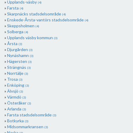
Upplands-väsby
(4)
Farsta
(4)
Skarpnäcks stadsdelsområde
(4)
Enskede-Årsta-vantörs stadsdelsområde
(4)
Skeppsholmen
(4)
Solberga
(4)
Upplands väsby kommun
(3)
Årsta
(3)
Djurgården
(3)
Nynäshamn
(3)
Hägersten
(3)
Strängnäs
(3)
Norrtälje
(3)
Trosa
(3)
Enköping
(3)
Älvsjö
(3)
Värmdö
(3)
Österåker
(3)
Arlanda
(3)
Farsta stadsdelsområde
(3)
Botkyrka
(3)
Midsommarkransen
(3)
Nacka