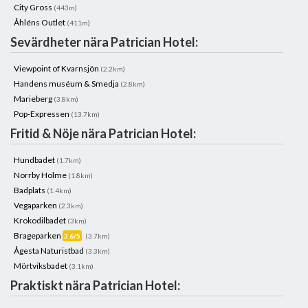
City Gross
(443m)
Åhléns Outlet
(411m)
Sevärdheter nära Patrician Hotel:
Viewpoint of Kvarnsjön
(2.2km)
Handens muséum & Smedja
(2.8km)
Marieberg
(3.8km)
Pop-Expressen
(13.7km)
Fritid & Nöje nära Patrician Hotel:
Hundbadet
(1.7km)
Norrby Holme
(1.8km)
Badplats
(1.4km)
Vegaparken
(2.3km)
Krokodilbadet
(3km)
Brageparken
3.6/5
(3.7km)
Ågesta Naturistbad
(3.3km)
Mörtviksbadet
(3.1km)
Praktiskt nära Patrician Hotel: