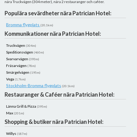
nära Truckvägen (304 meter), nära 2 restauranger och caféer.
Populära sevärdheter nära Patrician Hotel:
Bromma flygplats
(20,1km)
Kommunikationer nära Patrician Hotel:
Truckvägen
(304m)
Speditionsvägen
(460m)
Svarvarvägen
(393m)
Fräsarvägen
(78m)
Smärgelvägen
(195m)
Vega
(1.7km)
Stockholm-Bromma flygplats
(20.1km)
Restauranger & Caféer nära Patrician Hotel:
Länna Grill & Pizza
(395m)
Max
(201m)
Shopping & butiker nära Patrician Hotel:
Willys
(187m)