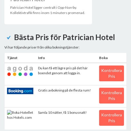
Patrician Hotel ligger centralt i Opp-Norrby.
Kollektivtrafik finns inom 1 minuters promenad.
Bästa Pris för Patrician Hotel
Vi har följande priser från olika bokningstjänster:
Tjänst
Info
Boka
Du kan få ett lägre pris på det här
Kontrollera
boendet genom att logga in.
Pris
Gratis avbokning på de flesta rum!
Kontrollera
Pris
Samla 10 nätter, få 1 bonusnatt!
Kontrollera
Pris