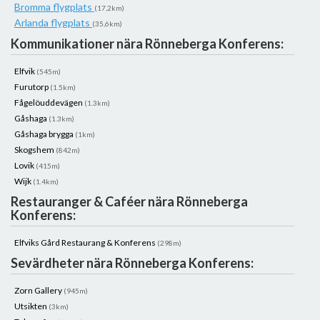
Bromma flygplats
(17,2km)
Arlanda flygplats
(35,6km)
Kommunikationer nära Rönneberga Konferens:
Elfvik
(545m)
Furutorp
(1.5km)
Fågelöuddevägen
(1.3km)
Gåshaga
(1.3km)
Gåshaga brygga
(1km)
Skogshem
(842m)
Lovik
(415m)
Wijk
(1.4km)
Restauranger & Caféer nära Rönneberga
Konferens:
Elfviks Gård Restaurang & Konferens
(298m)
Sevärdheter nära Rönneberga Konferens:
Zorn Gallery
(945m)
Utsikten
(3km)