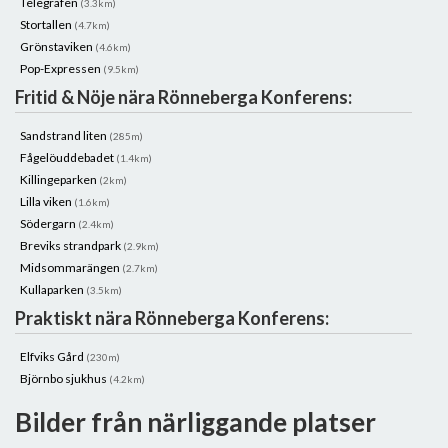
Telegrafen
(3.3km)
Stortallen
(4.7km)
Grönstaviken
(4.6km)
Pop-Expressen
(9.5km)
Fritid & Nöje nära Rönneberga Konferens:
Sandstrand liten
(285m)
Fågelöuddebadet
(1.4km)
Killingeparken
(2km)
Lilla viken
(1.6km)
Södergarn
(2.4km)
Breviks strandpark
(2.9km)
Midsommarängen
(2.7km)
Kullaparken
(3.5km)
Praktiskt nära Rönneberga Konferens:
Elfviks Gård
(230m)
Björnbo sjukhus
(4.2km)
Bilder från närliggande platser