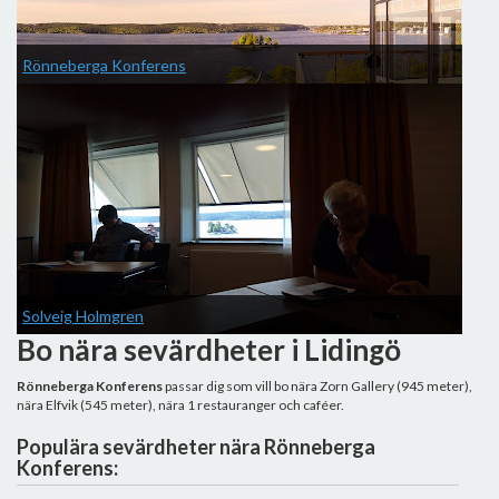
Rönneberga Konferens
Solveig Holmgren
Bo nära sevärdheter i Lidingö
Rönneberga Konferens
passar dig som vill bo nära Zorn Gallery (945 meter),
nära Elfvik (545 meter), nära 1 restauranger och caféer.
Populära sevärdheter nära Rönneberga
Konferens: