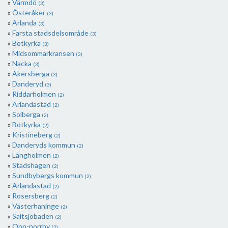
Värmdö
(3)
Österåker
(3)
Arlanda
(3)
Farsta stadsdelsområde
(3)
Botkyrka
(3)
Midsommarkransen
(3)
Nacka
(3)
Åkersberga
(3)
Danderyd
(3)
Riddarholmen
(2)
Arlandastad
(2)
Solberga
(2)
Botkyrka
(2)
Kristineberg
(2)
Danderyds kommun
(2)
Långholmen
(2)
Stadshagen
(2)
Sundbybergs kommun
(2)
Arlandastad
(2)
Rosersberg
(2)
Västerhaninge
(2)
Saltsjöbaden
(2)
Opp-norrby
(2)