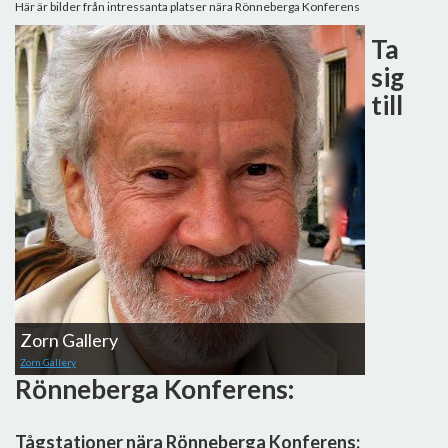
Här är bilder från intressanta platser nära Rönneberga Konferens
Ta
sig
till
Zorn Gallery
Zorn Gallery
Rönneberga Konferens:
Tågstationer nära Rönneberga Konferens: