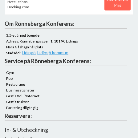
Pris
Om Rönneberga Konferens:
3.5-stjärnigt boende
Adress: Rönnebergavägen 1, 181 90 Lidingö
Nära Gåshaga hållplats
Lidingö
Lidingö kommun
Stadsdel:
,
Service på Rönneberga Konferens:
Gym
Pool
Restaurang
Businesstjänster
Gratis WiFi/Internet
Gratis frukost
Parkering tillgänglig
Reservera:
In- & Utcheckning