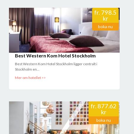
Påkostat med härlig sås avdelning och gym. Trevlig personal och
god mat!
fr.
798.5
//Gunnar Bergström
kr
2017-09-13 06:17:46
boka nu
Utmärkt kursgård
//Mats Linander
2017-09-12 16:01:32
Som vanligt hur bra som helst från personal, mat och rum.
Återkommer gärna fler gånger.
Best Western Kom Hotel Stockholm
//Anders Lundin
2017-09-02 06:29:07
Best Western Kom Hotel Stockholm ligger centralt i
Stockholm en...
Mer om hotellet >>
fr.
877.62
kr
boka nu