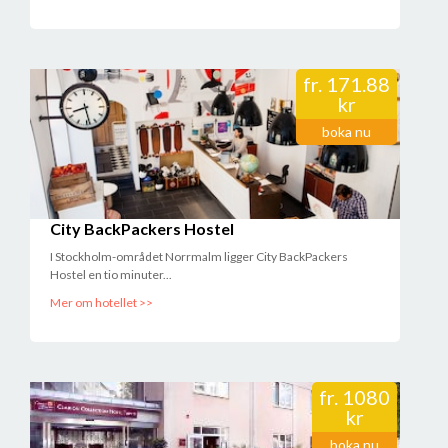
fr.
171.88
kr
boka nu
City BackPackers Hostel
I Stockholm-området Norrmalm ligger City BackPackers
Hostel en tio minuter...
Mer om hotellet >>
fr.
1080
kr
boka nu