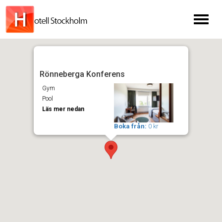
Toggl
naviga
Rönneberga Konferens
Gym
Pool
Läs mer nedan
Boka från:
0 kr