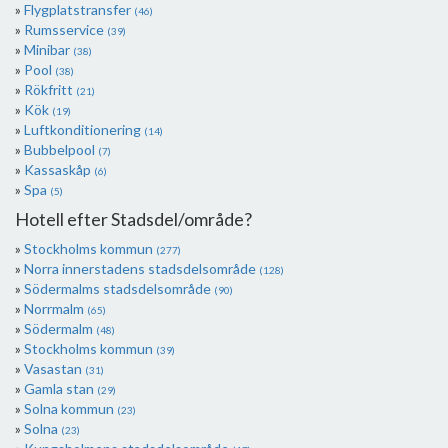
Flygplatstransfer
(46)
Rumsservice
(39)
Minibar
(38)
Pool
(38)
Rökfritt
(21)
Kök
(19)
Luftkonditionering
(14)
Bubbelpool
(7)
Kassaskåp
(6)
Spa
(5)
Hotell efter Stadsdel/område?
Stockholms kommun
(277)
Norra innerstadens stadsdelsområde
(128)
Södermalms stadsdelsområde
(90)
Norrmalm
(65)
Södermalm
(48)
Stockholms kommun
(39)
Vasastan
(31)
Gamla stan
(29)
Solna kommun
(23)
Solna
(23)