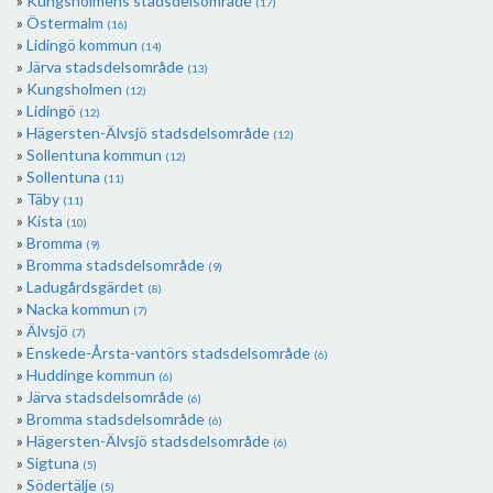
Kungsholmens stadsdelsområde
(17)
Östermalm
(16)
Lidingö kommun
(14)
Järva stadsdelsområde
(13)
Kungsholmen
(12)
Lidingö
(12)
Hägersten-Älvsjö stadsdelsområde
(12)
Sollentuna kommun
(12)
Sollentuna
(11)
Täby
(11)
Kista
(10)
Bromma
(9)
Bromma stadsdelsområde
(9)
Ladugårdsgärdet
(8)
Nacka kommun
(7)
Älvsjö
(7)
Enskede-Årsta-vantörs stadsdelsområde
(6)
Huddinge kommun
(6)
Järva stadsdelsområde
(6)
Bromma stadsdelsområde
(6)
Hägersten-Älvsjö stadsdelsområde
(6)
Sigtuna
(5)
Södertälje
(5)