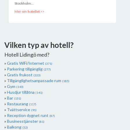
Stockholm...
Mer om hotellet >>
Vilken typ av hotell?
Hotell Lidingö med?
Gratis WiFi/Internet
(371)
Parkering tillgänglig
(277)
Gratis frukost
(223)
Tillgänglighetsanpassade rum
(185)
Gym
(143)
Husdjur tillåtna
(141)
Bar
(131)
Restaurang
(117)
Tvättservice
(91)
Reception dygnet runt
(87)
Businesstjänster
(81)
Balkong
(52)