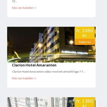
15...
Mer om hotellet >>
fr.
1080
kr
boka nu
Clarion Hotel Amaranten
Clarion Hotel Amaranten ståtar med ett utmärkt läge 7 7...
Mer om hotellet >>
fr.
1380
kr