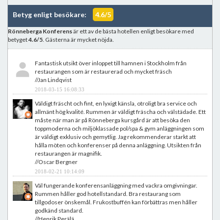
Betyg enligt besökare:
4.6/5
Rönneberga Konferens
är ett av de bästa hotellen enligt besökare med
betyget
4.6/5
. Gästerna är mycket nöjda.
Fantastisk utsikt över inloppet till hamnen i Stockholm från
restaurangen som är restaurerad och mycket fräsch
//Jan Lindqvist
2018-03-15 16:08:33
Väldigt fräscht och fint, en lyxigt känsla, otroligt bra service och
allmänt hög kvalité. Rummen är väldigt fräscha och välstädade. Ett
måste när man är på Rönneberga kursgård är att besöka den
toppmoderna och miljöklassade pol/spa & gym anläggningen som
är väldigt exklusiv och gemytlig. Jag rekommenderar starkt att
hålla möten och konferenser på denna anläggning. Utsikten från
restaurangen är magnifik.
//Oscar Bergner
2018-02-21 10:14:09
Väl fungerande konferensanläggning med vackra omgivningar.
Rummen håller god hotellstandard. Bra restaurang som
tillgodoser önskemål. Frukostbuffén kan förbättras men håller
godkänd standard.
//Henrik Perälä