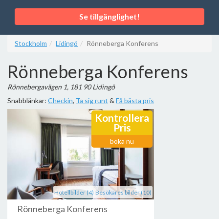
Se tillgänglighet!
Stockholm
Lidingö
Rönneberga Konferens
Rönneberga Konferens
Rönnebergavägen 1, 181 90 Lidingö
Snabblänkar:
Checkin
,
Ta sig runt
&
Få bästa pris
Kontrollera
Pris
boka nu
Hotellbilder (4)
Besökares bilder (10)
Rönneberga Konferens