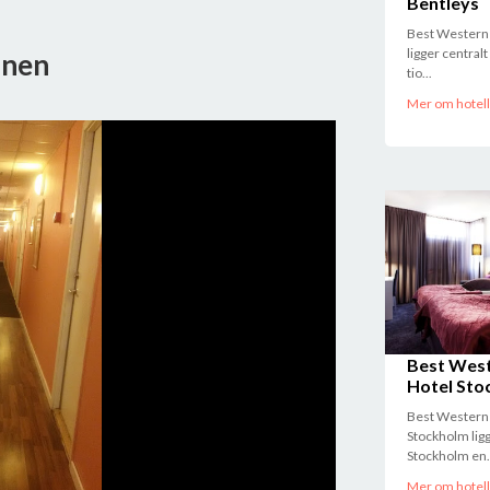
Bentleys
Best Western 
ligger central
ånen
tio...
Mer om hotell
Best Wes
Hotel Sto
Best Western
Stockholm ligg
Stockholm en.
Mer om hotell