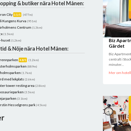
opping & butiker nära Hotel Månen:
ron City
3.5/5
(477m)
vli Kungens Kurva
(951m)
ärholmens Centrum
(1.3km)
:x
(1.5km)
Biz Apart
-huset
(1.2km)
Gärdet
itid & Nöje nära Hotel Månen:
Biz Apartment
centralt i Sto
rennparken
4.8/5
(1.2km)
minuter...
sterholmsparken
(889m)
llholmsparken
Mer om hotell
(1.7km)
rd med lekplats
(2.6km)
ter tower resting area
(2.8km)
nosaurieparken
(3.5km)
ejarparken
(3.1km)
rstin Hesselgrens park
(4.5km)
er