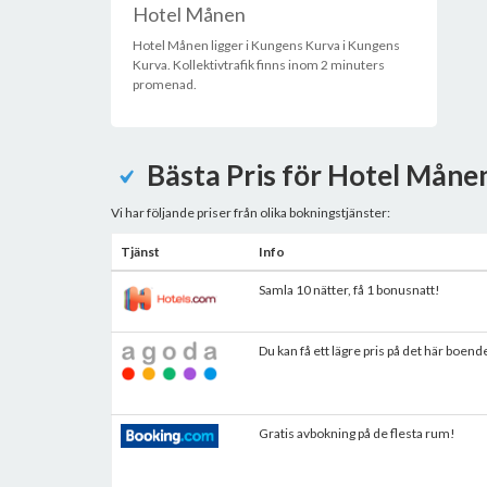
Hotel Månen
Hotel Månen ligger i Kungens Kurva i Kungens
Kurva. Kollektivtrafik finns inom 2 minuters
promenad.
Bästa Pris för Hotel Måne
Vi har följande priser från olika bokningstjänster:
Tjänst
Info
Samla 10 nätter, få 1 bonusnatt!
Du kan få ett lägre pris på det här boend
Gratis avbokning på de flesta rum!