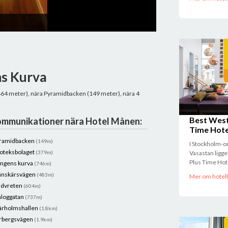
hasan almouja
ns Kurva
(464 meter), nära Pyramidbacken (149 meter), nära 4
Best West
mmunikationer nära Hotel Månen:
Time Hote
ramidbacken
(149m)
I Stockholm-
oteksbolaget
(379m)
Vasastan ligg
Plus Time Hote
ngens kurva
(746m)
nskärsvägen
(483m)
Mer om hotell
ndvreten
(604m)
aloggatan
(737m)
ärholmshallen
(1.8km)
rbergsvägen
(1.9km)