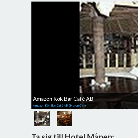
Amazon Kök Bar Café AB
Amazon Kök Bar Café AB (Heron City)
Ta sig till Hotel Månen: