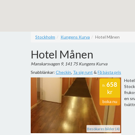
Stockholm
Kungens Kurva
Hotel Månen
Hotel Månen
Manskarsvagen 9, 141 75 Kungens Kurva
Snabblänkar:
Checkin
,
Ta sig runt
&
Få bästa pris
Hotel
658
fr.
Stock
kr
frukos
en sn
boka nu
tvätt
Besökares bilder (4)