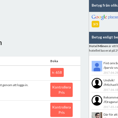
Betyg från oli
3/5
Betyg enligt b
n
Hotel Månen
är ett 
hotellet baserat på
Boka
Fint områ
//parviz sn
658
fr.
2017-04-29
Undvik!
//Michael
et genom att logga in.
Kontrollera
2017-04-10
Pris
Rekommend
//Dragana 
Kontrollera
2017-03-14
Pris
Där för att