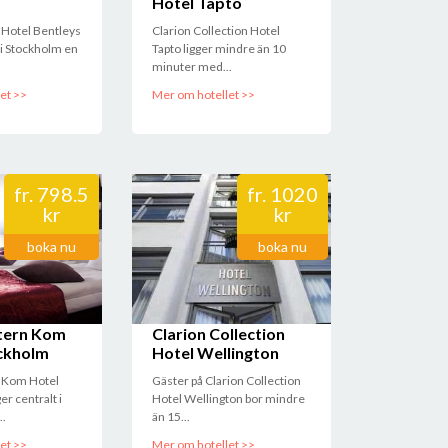
Hotel Tapto
Hotel Bentleys
Clarion Collection Hotel
t i Stockholm en
Tapto ligger mindre än 10
minuter med...
et >>
Mer om hotellet >>
fr.
798.5
fr.
1020
kr
kr
boka nu
boka nu
tern Kom
Clarion Collection
ckholm
Hotel Wellington
 Kom Hotel
Gäster på Clarion Collection
er centralt i
Hotel Wellington bor mindre
..
än 15...
et >>
Mer om hotellet >>