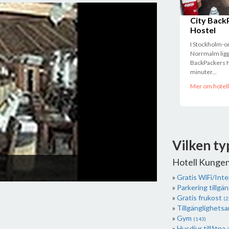
City Back
Hostel
I Stockholm-
Norrmalm ligg
BackPackers H
minuter...
Mer om hotell
Vilken ty
Hotell Kunge
Heron City
Rakib Hasan
Gratis WiFi/Int
Parkering tillgän
Gratis frukost
(2
Tillgänglighets
Gym
(143)
Husdjur tillåtna