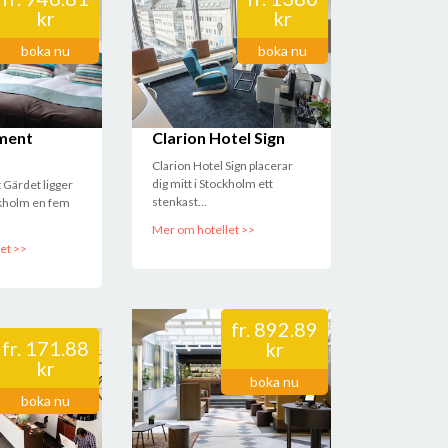
kr
kr
boka nu
boka nu
ment
Clarion Hotel Sign
Clarion Hotel Sign placerar
dig mitt i Stockholm ett
 Gärdet ligger
stenkast...
ckholm en fem
Mer om hotellet >>
et >>
fr.
892.89
fr.
171.88
kr
kr
boka nu
boka nu