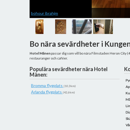
bohour ibrahjm
Bo nära sevärdheter i Kunge
Hotel Månen
passar dig som vill bo nära Filmstaden Heron City 
restauranger och caféer.
Populära sevärdheter nära Hotel
Ko
Månen:
Py
Bromma flygplats
(10,3km)
Ap
Arlanda flygplats
(42,6km)
Ku
Må
Li
Di
Sk
Vå