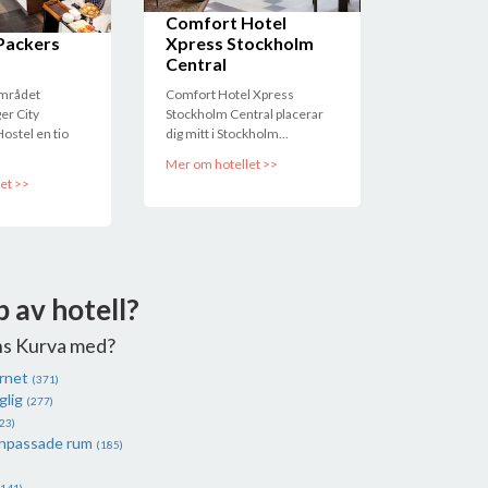
Comfort Hotel
Packers
Xpress Stockholm
Central
området
Comfort Hotel Xpress
er City
Stockholm Central placerar
ostel en tio
dig mitt i Stockholm...
Mer om hotellet >>
et >>
p av hotell?
ns Kurva med?
ernet
(371)
glig
(277)
23)
anpassade rum
(185)