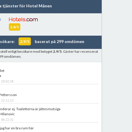
ka tjänster för Hotel Månen
2.8/5
esökare:
2.9/5
baserat på 299 omdömen
hotell enligt besökare med betyget
2.9/5
. Gäster har recenserat
 299 omdömen.
det
a
 20:02:58
 Pettersson
 22:12:23
erar ej. Toaletterna är jättesmutsiga
Milanovic
 06:22:32
 jag har en bra rum här