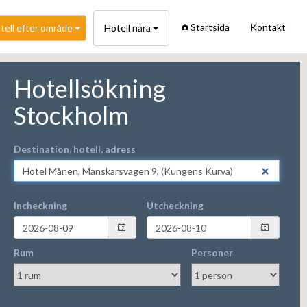
Startsida
Kontakt
tell efter område
Hotell nära
Hotellsökning
Stockholm
Destination, hotell, adress
Incheckning
Utcheckning
Rum
Personer