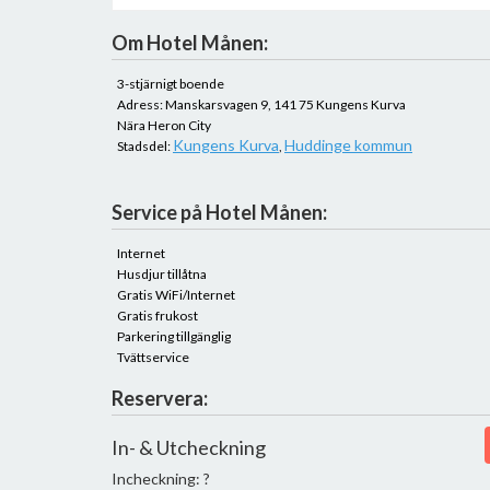
Om Hotel Månen:
3-stjärnigt boende
Adress: Manskarsvagen 9, 141 75 Kungens Kurva
Nära Heron City
Kungens Kurva
Huddinge kommun
Stadsdel:
,
Service på Hotel Månen:
Internet
Husdjur tillåtna
Gratis WiFi/Internet
Gratis frukost
Parkering tillgänglig
Tvättservice
Reservera:
In- & Utcheckning
Incheckning: ?