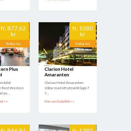
fr.
877.62
fr.
1080
kr
kr
boka nu
boka nu
ern Plus
Clarion Hotel
l
Amaranten
området
Clarion Hotel Amaranten
er Best Western
ståtar med ett utmärkt läge 7
l en...
7...
et >>
Mer om hotellet >>
fr.
946.81
fr.
1380