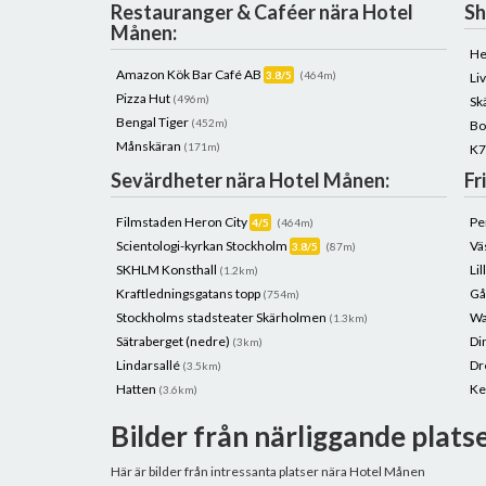
Restauranger & Caféer nära Hotel
Sh
Månen:
He
Amazon Kök Bar Café AB
3.8/5
(464m)
Li
Pizza Hut
(496m)
Sk
Bengal Tiger
(452m)
Bo
Månskäran
(171m)
K7
Sevärdheter nära Hotel Månen:
Fr
Filmstaden Heron City
Pe
4/5
(464m)
Scientologi-kyrkan Stockholm
Vä
3.8/5
(87m)
SKHLM Konsthall
Li
(1.2km)
Kraftledningsgatans topp
Gå
(754m)
Stockholms stadsteater Skärholmen
Wa
(1.3km)
Sätraberget (nedre)
Di
(3km)
Lindarsallé
Dr
(3.5km)
Hatten
Ke
(3.6km)
Bilder från närliggande plats
Här är bilder från intressanta platser nära Hotel Månen