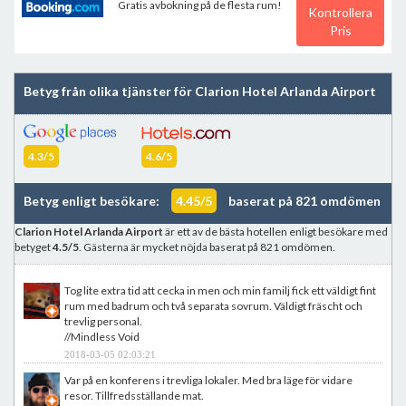
Gratis avbokning på de flesta rum!
Kontrollera
Pris
Betyg från olika tjänster för Clarion Hotel Arlanda Airport
4.3/5
4.6/5
Betyg enligt besökare:
4.45/5
baserat på 821 omdömen
Clarion Hotel Arlanda Airport
är ett av de bästa hotellen enligt besökare med
betyget
4.5/5
. Gästerna är mycket nöjda baserat på 821 omdömen.
Tog lite extra tid att cecka in men och min familj fick ett väldigt fint
rum med badrum och två separata sovrum. Väldigt fräscht och
trevlig personal.
//Mindless Void
2018-03-05 02:03:21
Var på en konferens i trevliga lokaler. Med bra läge för vidare
resor. Tillfredsställande mat.