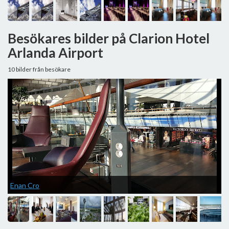
Besökares bilder på Clarion Hotel
Arlanda Airport
10 bilder från besökare
Enan Cro
C