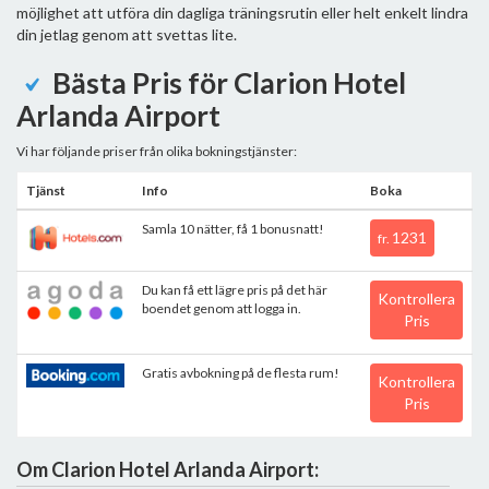
möjlighet att utföra din dagliga träningsrutin eller helt enkelt lindra
din jetlag genom att svettas lite.
Bästa Pris för Clarion Hotel
Arlanda Airport
Vi har följande priser från olika bokningstjänster:
Tjänst
Info
Boka
Samla 10 nätter, få 1 bonusnatt!
1231
fr.
Du kan få ett lägre pris på det här
Kontrollera
boendet genom att logga in.
Pris
Gratis avbokning på de flesta rum!
Kontrollera
Pris
Om Clarion Hotel Arlanda Airport: