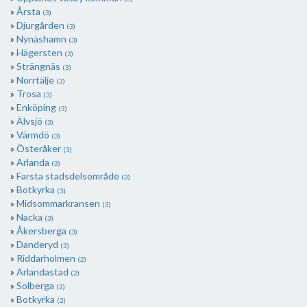
Årsta
(3)
Djurgården
(3)
Nynäshamn
(3)
Hägersten
(3)
Strängnäs
(3)
Norrtälje
(3)
Trosa
(3)
Enköping
(3)
Älvsjö
(3)
Värmdö
(3)
Österåker
(3)
Arlanda
(3)
Farsta stadsdelsområde
(3)
Botkyrka
(3)
Midsommarkransen
(3)
Nacka
(3)
Åkersberga
(3)
Danderyd
(3)
Riddarholmen
(2)
Arlandastad
(2)
Solberga
(2)
Botkyrka
(2)