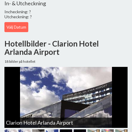
In- & Utcheckning
Incheckning: ?
Utcheckning: ?
Välj Datum
Hotellbilder - Clarion Hotel
Arlanda Airport
18 bilder på hotellet
Clarion Hotel Arlanda Airport
C