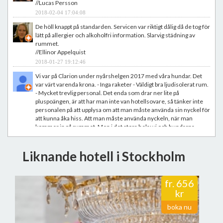
//Lucas Persson
2018-02-04 17:04:08
De höll knappt på standarden. Servicen var riktigt dålig då de tog för
lätt på allergier och alkoholfri information. Slarvig städning av
rummet.
//Ellinor Appelquist
2018-01-27 19:12:46
Vi var på Clarion under nyårshelgen 2017 med våra hundar. Det
var värt varenda krona. - Inga raketer - Väldigt bra ljudisolerat rum.
- Mycket trevlig personal. Det enda som drar ner lite på
pluspoängen, är att har man inte van hotellsovare, så tänker inte
personalen på att upplysa om att man måste använda sin nyckel för
att kunna åka hiss. Att man måste använda nyckeln, när man
kommer in på rummet. Men i det stora hela; vi och hundarna
kommer att återkomma varje nyår.
//Någon nånting
Liknande hotell i Stockholm
2018-01-22 21:37:40
Hög kvalitet på bemötande, service och rum, som det ska vara.
Blev uppgraderad som Nordic Choicemedlem utan att fråga, och
fr.
656
det uppskattas. Bra frukost, sköna sängar... Bokar här igen vid
kr
nästa tillfälle med tidigt morgonflyg.
//JAN-OLOF STRÖMBERG
boka nu
2017-12-01 22:52:58