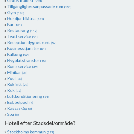
Gratis frukost
(223)
Tillgänglighetsanpassade rum
(185)
Gym
(143)
Husdjur tillåtna
(141)
Bar
(131)
Restaurang
(117)
Tvättservice
(91)
Reception dygnet runt
(87)
Businesstjänster
(81)
Balkong
(52)
Flygplatstransfer
(46)
Rumsservice
(39)
Minibar
(38)
Pool
(38)
Rökfritt
(21)
Kök
(19)
Luftkonditionering
(14)
Bubbelpool
(7)
Kassaskåp
(6)
Spa
(5)
Hotell efter Stadsdel/område?
Stockholms kommun
(277)