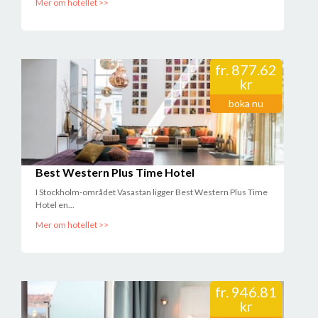
Mer om hotellet >>
saknade ingenting på frukosten.
//Janna Eriksson
2017-10-19 16:04:11
fr.
877.62
kr
boka nu
Best Western Plus Time Hotel
I Stockholm-området Vasastan ligger Best Western Plus Time
Hotel en...
Mer om hotellet >>
fr.
946.81
kr