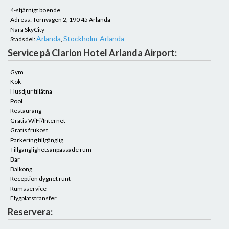
4-stjärnigt boende
Adress: Tornvägen 2, 190 45 Arlanda
Nära SkyCity
Arlanda
Stockholm-Arlanda
Stadsdel:
,
Service på Clarion Hotel Arlanda Airport:
Gym
Kök
Husdjur tillåtna
Pool
Restaurang
Gratis WiFi/Internet
Gratis frukost
Parkering tillgänglig
Tillgänglighetsanpassade rum
Bar
Balkong
Reception dygnet runt
Rumsservice
Flygplatstransfer
Reservera: