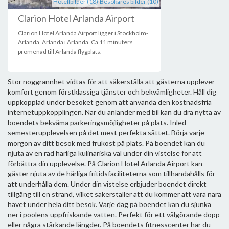
Hotellbilder (18)
Besökares bilder (10)
Clarion Hotel Arlanda Airport
Clarion Hotel Arlanda Airport ligger i Stockholm-
Arlanda, Arlanda i Arlanda. Ca 11 minuters
promenad till Arlanda flygplats.
Stor noggrannhet vidtas för att säkerställa att gästerna upplever
komfort genom förstklassiga tjänster och bekvämligheter. Håll dig
uppkopplad under besöket genom att använda den kostnadsfria
internetuppkopplingen. När du anländer med bil kan du dra nytta av
boendets bekväma parkeringsmöjligheter på plats. Inled
semesterupplevelsen på det mest perfekta sättet. Börja varje
morgon av ditt besök med frukost på plats. På boendet kan du
njuta av en rad härliga kulinariska val under din vistelse för att
förbättra din upplevelse. På Clarion Hotel Arlanda Airport kan
gäster njuta av de härliga fritidsfaciliteterna som tillhandahålls för
att underhålla dem. Under din vistelse erbjuder boendet direkt
tillgång till en strand, vilket säkerställer att du kommer att vara nära
havet under hela ditt besök. Varje dag på boendet kan du sjunka
ner i poolens uppfriskande vatten. Perfekt för ett välgörande dopp
eller några stärkande längder. På boendets fitnesscenter har du