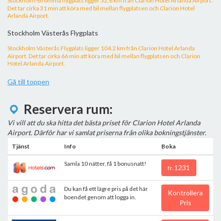
Stockholm-Bromma flygplats ligger 32.8 km från Clarion Hotel Arlanda Airport.
Det tar cirka 31 min att köra med bil mellan flygplatsen och Clarion Hotel
Arlanda Airport.
Stockholm Västerås Flygplats
Stockholm Västerås Flygplats ligger 104.2 km från Clarion Hotel Arlanda
Airport. Det tar cirka 66 min att köra med bil mellan flygplatsen och Clarion
Hotel Arlanda Airport.
Gå till toppen
Reservera rum:
Vi vill att du ska hitta det bästa priset för Clarion Hotel Arlanda
Airport. Därför har vi samlat priserna från olika bokningstjänster.
Tjänst
Info
Boka
Samla 10 nätter, få 1 bonusnatt!
1231
fr.
Du kan få ett lägre pris på det här
Kontrollera
boendet genom att logga in.
Pris