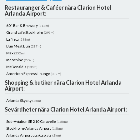
Restauranger & Caféer nära Clarion Hotel
Arlanda Airport:
60° Bar & Brewery
(312m)
Grand cafe Stockholm
(293m)
La Neta
(293m)
Bun Meat Bun
(287m)
Max
(252m)
Indochine
(274m)
McDonald's
(138m)
American Express Lounge
(332m)
Shopping & butiker nära Clarion Hotel Arlanda
Airport:
Arlanda Skycity
(25m)
Sevärdheter nära Clarion Hotel Arlanda Airport:
Sud-Aviation SE 210 Caravelle
(1.6km)
Stockholm-Arlanda Airport
(1.5km)
Arlanda Airport utsiktsplats
(2km)