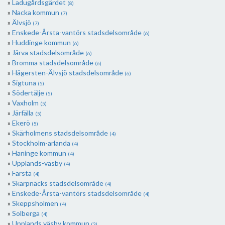
Ladugårdsgärdet
(8)
Nacka kommun
(7)
Älvsjö
(7)
Enskede-Årsta-vantörs stadsdelsområde
(6)
Huddinge kommun
(6)
Järva stadsdelsområde
(6)
Bromma stadsdelsområde
(6)
Hägersten-Älvsjö stadsdelsområde
(6)
Sigtuna
(5)
Södertälje
(5)
Vaxholm
(5)
Järfälla
(5)
Ekerö
(5)
Skärholmens stadsdelsområde
(4)
Stockholm-arlanda
(4)
Haninge kommun
(4)
Upplands-väsby
(4)
Farsta
(4)
Skarpnäcks stadsdelsområde
(4)
Enskede-Årsta-vantörs stadsdelsområde
(4)
Skeppsholmen
(4)
Solberga
(4)
Upplands väsby kommun
(3)