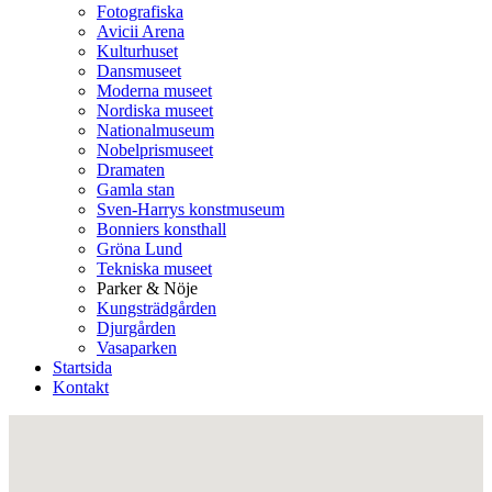
Fotografiska
Avicii Arena
Kulturhuset
Dansmuseet
Moderna museet
Nordiska museet
Nationalmuseum
Nobelprismuseet
Dramaten
Gamla stan
Sven-Harrys konstmuseum
Bonniers konsthall
Gröna Lund
Tekniska museet
Parker & Nöje
Kungsträdgården
Djurgården
Vasaparken
Startsida
Kontakt