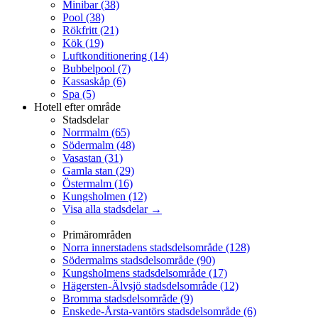
Minibar
(38)
Pool
(38)
Rökfritt
(21)
Kök
(19)
Luftkonditionering
(14)
Bubbelpool
(7)
Kassaskåp
(6)
Spa
(5)
Hotell efter område
Stadsdelar
Norrmalm
(65)
Södermalm
(48)
Vasastan
(31)
Gamla stan
(29)
Östermalm
(16)
Kungsholmen
(12)
Visa alla stadsdelar →
Primärområden
Norra innerstadens stadsdelsområde
(128)
Södermalms stadsdelsområde
(90)
Kungsholmens stadsdelsområde
(17)
Hägersten-Älvsjö stadsdelsområde
(12)
Bromma stadsdelsområde
(9)
Enskede-Årsta-vantörs stadsdelsområde
(6)