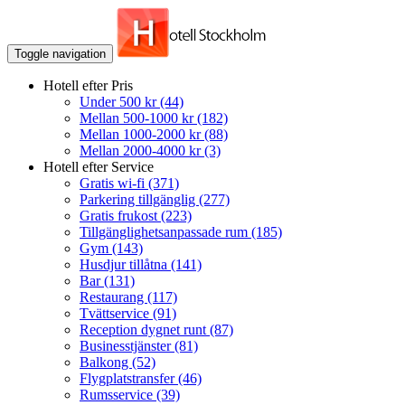
Toggle navigation
Hotell efter Pris
Under 500 kr
(44)
Mellan 500-1000 kr
(182)
Mellan 1000-2000 kr
(88)
Mellan 2000-4000 kr
(3)
Hotell efter Service
Gratis wi-fi
(371)
Parkering tillgänglig
(277)
Gratis frukost
(223)
Tillgänglighetsanpassade rum
(185)
Gym
(143)
Husdjur tillåtna
(141)
Bar
(131)
Restaurang
(117)
Tvättservice
(91)
Reception dygnet runt
(87)
Businesstjänster
(81)
Balkong
(52)
Flygplatstransfer
(46)
Rumsservice
(39)