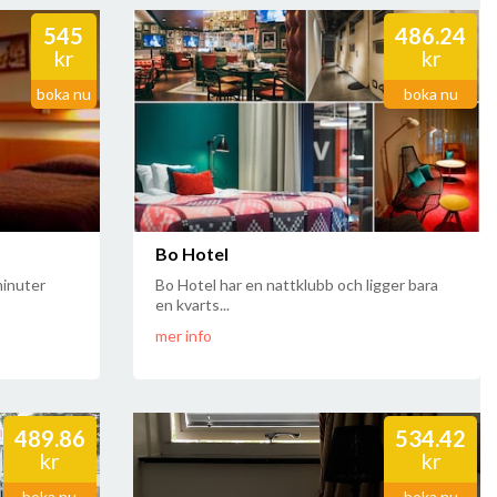
545
486.24
kr
kr
boka nu
boka nu
Bo Hotel
minuter
Bo Hotel har en nattklubb och ligger bara
en kvarts...
mer info
489.86
534.42
kr
kr
boka nu
boka nu