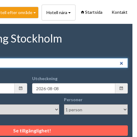
Startsida
Kontakt
tell efter område
Hotell nära
ng Stockholm
Utcheckning
Personer
Se tillgänglighet!