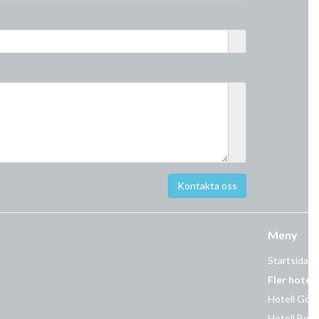
Meny
Startsida
Fler hotell
Hotell Göt
Hotell Borl