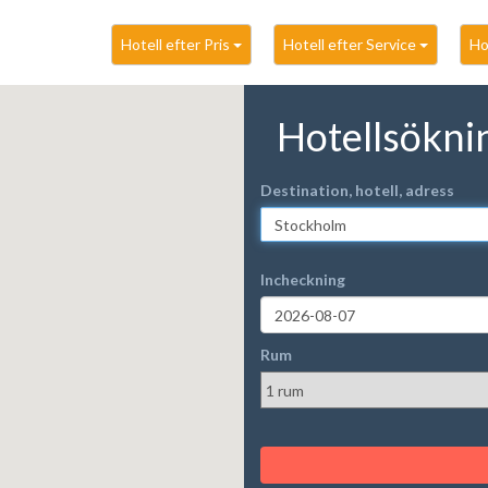
Hotell efter Pris
Hotell efter Service
Ho
Hotellsökni
Destination, hotell, adress
Incheckning
Rum