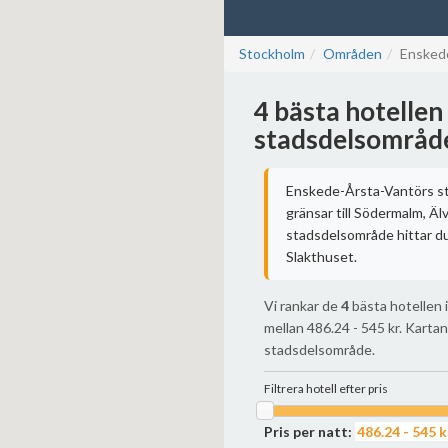
Stockholm
Områden
Ensked
4 bästa hotellen
stadsdelsområd
Enskede-Årsta-Vantörs s
gränsar till Södermalm, Ä
stadsdelsområde hittar du
Slakthuset.
Vi rankar de
4
bästa hotellen 
mellan 486.24 - 545 kr. Kart
stadsdelsområde.
Filtrera hotell efter pris
Pris per natt: