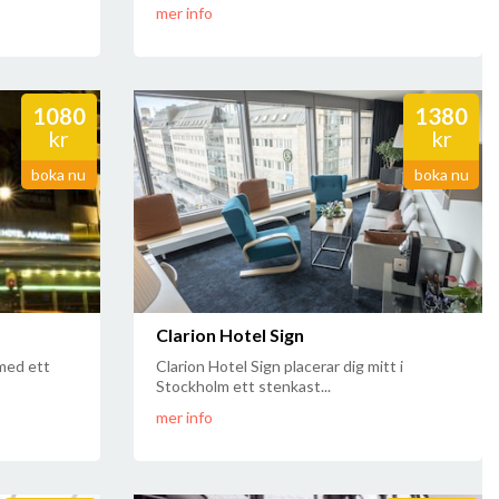
mer info
1080
1380
kr
kr
boka nu
boka nu
Clarion Hotel Sign
med ett
Clarion Hotel Sign placerar dig mitt i
Stockholm ett stenkast...
mer info