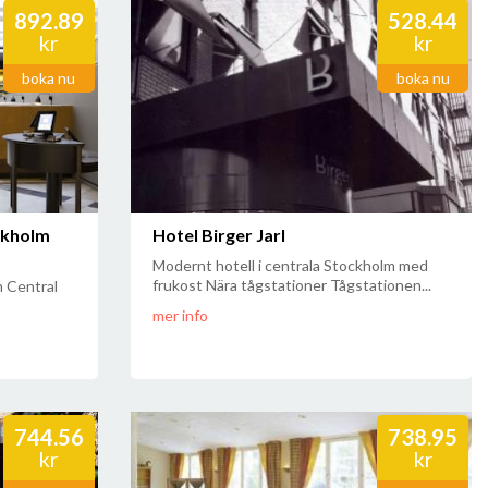
892.89
528.44
kr
kr
boka nu
boka nu
ckholm
Hotel Birger Jarl
Modernt hotell i centrala Stockholm med
frukost Nära tågstationer Tågstationen...
 Central
mer info
744.56
738.95
kr
kr