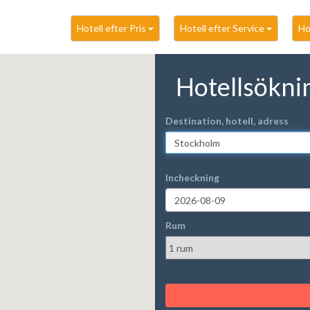
Hotell efter Pris
Hotell efter Service
Ho
Hotellsökni
Destination, hotell, adress
Incheckning
Rum