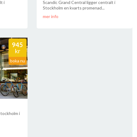
t i
Scandic Grand Central ligger centralt i
Stockholm en kvarts promenad...
mer info
945
kr
boka nu
Stockholm i