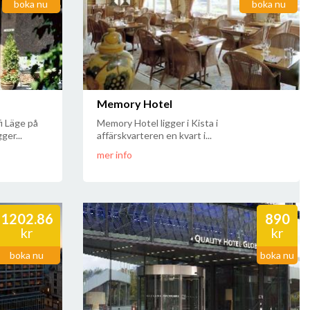
boka nu
boka nu
Memory Hotel
i Läge på
Memory Hotel ligger i Kista i
ger...
affärskvarteren en kvart i...
mer info
1202.86
890
kr
kr
boka nu
boka nu