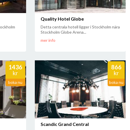
Quality Hotel Globe
Stockholm
Detta centrala hotell ligger i Stockholm nära
Stockholm Globe Arena...
mer info
1436
866
kr
kr
boka nu
boka nu
Scandic Grand Central