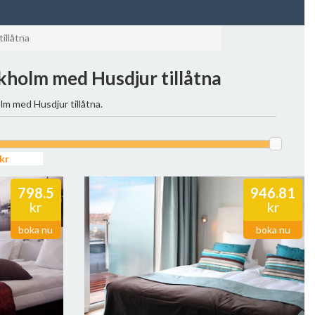
tillåtna
ckholm med Husdjur tillåtna
lm med Husdjur tillåtna.
798.5
946.81
kr
kr
boka nu
boka nu