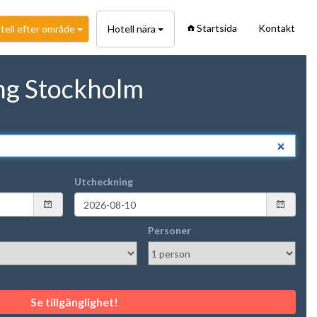
Startsida
Kontakt
tell efter område
Hotell nära
ng Stockholm
Utcheckning
Personer
Se tillgänglighet!