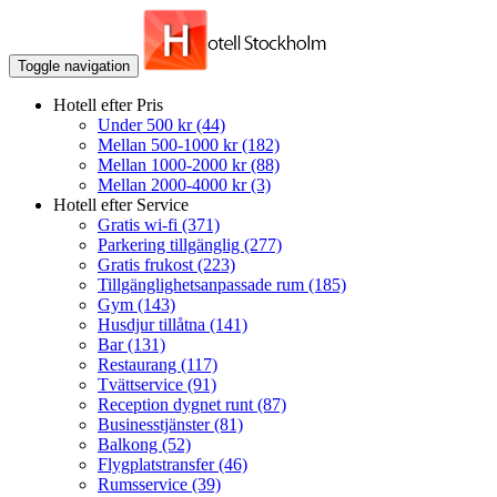
Toggle navigation
Hotell efter Pris
Under 500 kr
(44)
Mellan 500-1000 kr
(182)
Mellan 1000-2000 kr
(88)
Mellan 2000-4000 kr
(3)
Hotell efter Service
Gratis wi-fi
(371)
Parkering tillgänglig
(277)
Gratis frukost
(223)
Tillgänglighetsanpassade rum
(185)
Gym
(143)
Husdjur tillåtna
(141)
Bar
(131)
Restaurang
(117)
Tvättservice
(91)
Reception dygnet runt
(87)
Businesstjänster
(81)
Balkong
(52)
Flygplatstransfer
(46)
Rumsservice
(39)