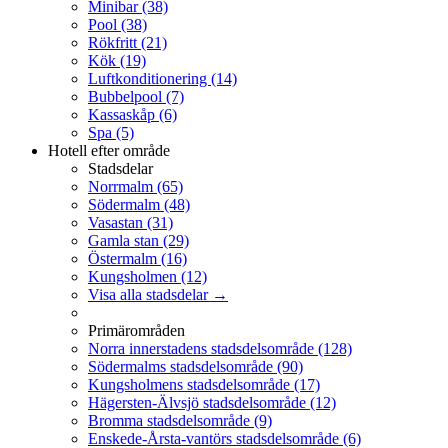
Minibar
(38)
Pool
(38)
Rökfritt
(21)
Kök
(19)
Luftkonditionering
(14)
Bubbelpool
(7)
Kassaskåp
(6)
Spa
(5)
Hotell efter område
Stadsdelar
Norrmalm
(65)
Södermalm
(48)
Vasastan
(31)
Gamla stan
(29)
Östermalm
(16)
Kungsholmen
(12)
Visa alla stadsdelar →
Primärområden
Norra innerstadens stadsdelsområde
(128)
Södermalms stadsdelsområde
(90)
Kungsholmens stadsdelsområde
(17)
Hägersten-Älvsjö stadsdelsområde
(12)
Bromma stadsdelsområde
(9)
Enskede-Årsta-vantörs stadsdelsområde
(6)