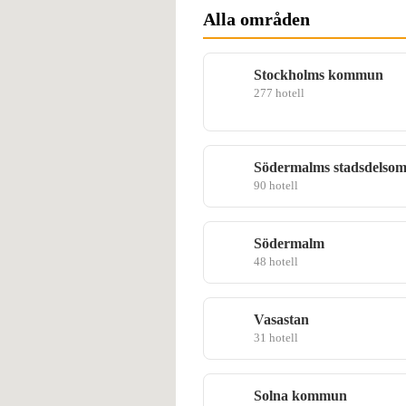
Alla områden
Stockholms kommun
277 hotell
Södermalms stadsdelso
90 hotell
Södermalm
48 hotell
Vasastan
31 hotell
Solna kommun