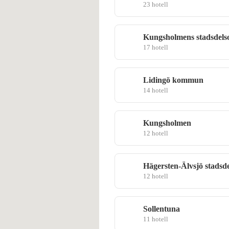
23 hotell
Kungsholmens stadsdel
17 hotell
Lidingö kommun
14 hotell
Kungsholmen
12 hotell
Hägersten-Älvsjö stadsd
12 hotell
Sollentuna
11 hotell