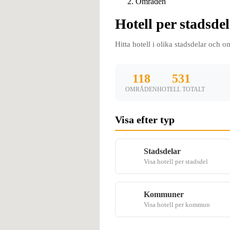
Områden
Hotell per stadsde
Hitta hotell i olika stadsdelar och 
118
531
OMRÅDEN
HOTELL TOTALT
Visa efter typ
Stadsdelar
Visa hotell per stadsdel
Kommuner
Visa hotell per kommun