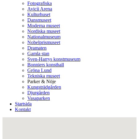
Fotografiska
Avicii Arena
Kulturhuset
Dansmuseet
Moderna museet
Nordiska museet
Nationalmuseum
Nobelprismuseet
Dramaten
Gamla stan
Sven-Harrys konstmuseum
Bonniers konsthall
Gröna Lund
Tekniska museet
Parker & Nöje
Kungsträdgården
Djurgården
Vasaparken
Startsida
Kontakt