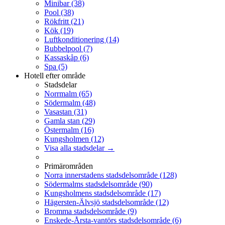
Minibar
(38)
Pool
(38)
Rökfritt
(21)
Kök
(19)
Luftkonditionering
(14)
Bubbelpool
(7)
Kassaskåp
(6)
Spa
(5)
Hotell efter område
Stadsdelar
Norrmalm
(65)
Södermalm
(48)
Vasastan
(31)
Gamla stan
(29)
Östermalm
(16)
Kungsholmen
(12)
Visa alla stadsdelar →
Primärområden
Norra innerstadens stadsdelsområde
(128)
Södermalms stadsdelsområde
(90)
Kungsholmens stadsdelsområde
(17)
Hägersten-Älvsjö stadsdelsområde
(12)
Bromma stadsdelsområde
(9)
Enskede-Årsta-vantörs stadsdelsområde
(6)