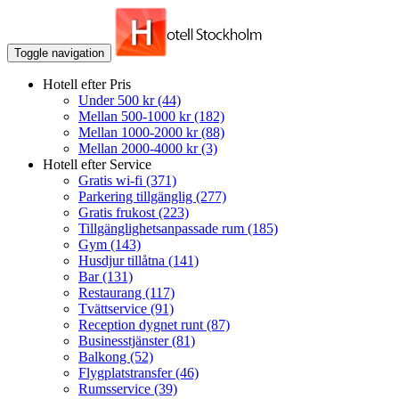
Toggle navigation
Hotell efter Pris
Under 500 kr
(44)
Mellan 500-1000 kr
(182)
Mellan 1000-2000 kr
(88)
Mellan 2000-4000 kr
(3)
Hotell efter Service
Gratis wi-fi
(371)
Parkering tillgänglig
(277)
Gratis frukost
(223)
Tillgänglighetsanpassade rum
(185)
Gym
(143)
Husdjur tillåtna
(141)
Bar
(131)
Restaurang
(117)
Tvättservice
(91)
Reception dygnet runt
(87)
Businesstjänster
(81)
Balkong
(52)
Flygplatstransfer
(46)
Rumsservice
(39)