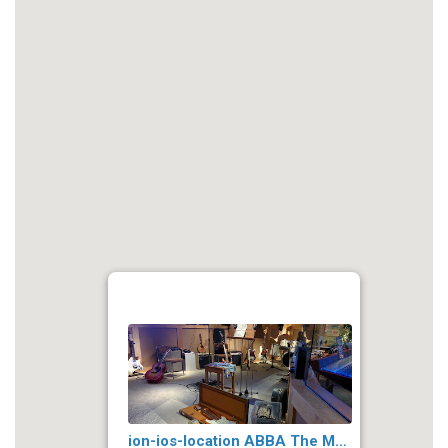
ion-ios-location ABBA The Museum