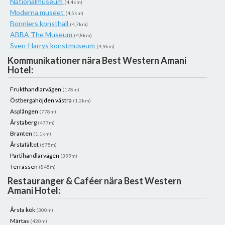
Nationalmuseum
(4,4km)
Moderna museet
(4,5km)
Bonniers konsthall
(4,7km)
ABBA The Museum
(4,8km)
Sven-Harrys konstmuseum
(4,9km)
Kommunikationer nära Best Western Amani
Hotel:
Frukthandlarvägen
(178m)
Östbergahöjden västra
(1.2km)
Asplången
(778m)
Årstaberg
(477m)
Branten
(1.1km)
Årstafältet
(675m)
Partihandlarvägen
(399m)
Terrassen
(845m)
Restauranger & Caféer nära Best Western
Amani Hotel:
Årsta kök
(300m)
Märtas
(420m)