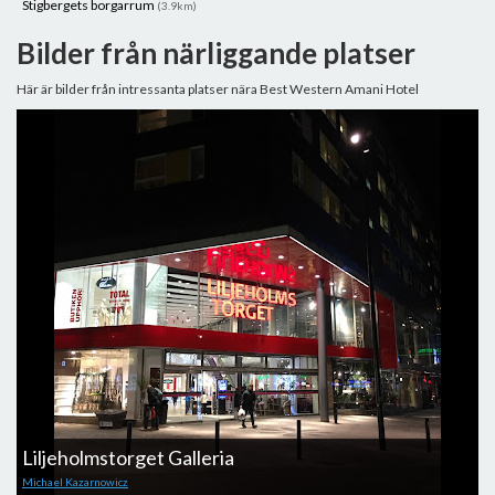
Stigbergets borgarrum
(3.9km)
Bilder från närliggande platser
Här är bilder från intressanta platser nära Best Western Amani Hotel
Liljeholmstorget Galleria
M
Michael Kazarnowicz
M