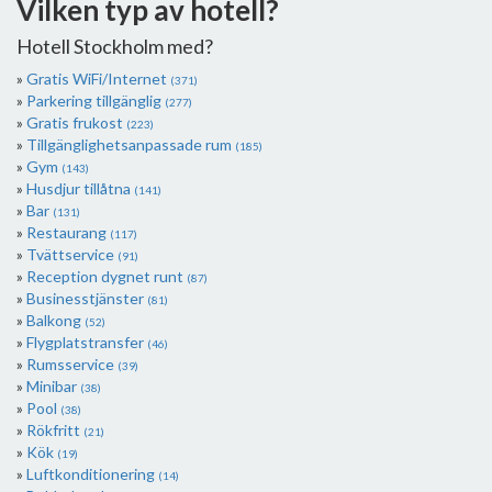
Vilken typ av hotell?
Hotell Stockholm med?
Gratis WiFi/Internet
(371)
Parkering tillgänglig
(277)
Gratis frukost
(223)
Tillgänglighetsanpassade rum
(185)
Gym
(143)
Husdjur tillåtna
(141)
Bar
(131)
Restaurang
(117)
Tvättservice
(91)
Reception dygnet runt
(87)
Businesstjänster
(81)
Balkong
(52)
Flygplatstransfer
(46)
Rumsservice
(39)
Minibar
(38)
Pool
(38)
Rökfritt
(21)
Kök
(19)
Luftkonditionering
(14)