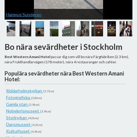
Hampus Sundgren
P
Bo nära sevärdheter i Stockholm
Best Western Amani Hotel
passar dig som vill bo nära Färgfabriken (2.3 km),
nära Frukthandlarvägen (178 meter), nära 4 restauranger och caféer.
Populära sevärdheter nära Best Western Amani
Hotel:
Riddarholmskyrkan
(3,7km)
Fotografiska
(3,8km)
Gamla stan
(3,9km)
Nobelprismuseet
(3,9km)
Storkyrkan
(4,0km)
Dansmuseet
(4,2km)
Kulturhuset
(4,4km)