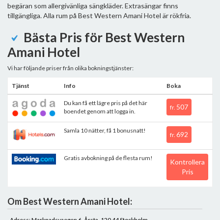
begäran som allergivänliga sängkläder. Extrasängar finns
tillgängliga. Alla rum på Best Western Amani Hotel är rökfria.
Bästa Pris för Best Western
Amani Hotel
Vi har följande priser från olika bokningstjänster:
Tjänst
Info
Boka
Du kan få ett lägre pris på det här
507
fr.
boendet genom att logga in.
Samla 10 nätter, få 1 bonusnatt!
692
fr.
Gratis avbokning på de flesta rum!
Kontrollera
Pris
Om Best Western Amani Hotel:
Adress: Marknadsvaegen 6, Årsta, 120 44 Stockholm