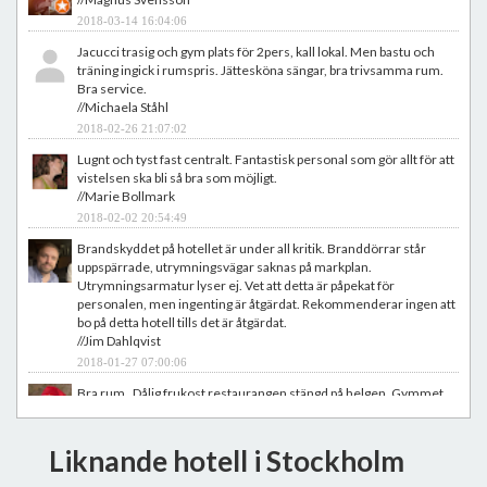
2018-03-14 16:04:06
Jacucci trasig och gym plats för 2pers, kall lokal. Men bastu och
träning ingick i rumspris. Jättesköna sängar, bra trivsamma rum.
Bra service.
//Michaela Ståhl
2018-02-26 21:07:02
Lugnt och tyst fast centralt. Fantastisk personal som gör allt för att
vistelsen ska bli så bra som möjligt.
//Marie Bollmark
2018-02-02 20:54:49
Brandskyddet på hotellet är under all kritik. Branddörrar står
uppspärrade, utrymningsvägar saknas på markplan.
Utrymningsarmatur lyser ej. Vet att detta är påpekat för
personalen, men ingenting är åtgärdat. Rekommenderar ingen att
bo på detta hotell tills det är åtgärdat.
//Jim Dahlqvist
2018-01-27 07:00:06
Bra rum . Dålig frukost restaurangen stängd på helgen. Gymmet
var skrattretande spa anläggningen trasig. Lite besvärlig gångväg
till pendeln.
//Ulrika Skoglund
Liknande hotell i Stockholm
2018-01-24 06:40:53