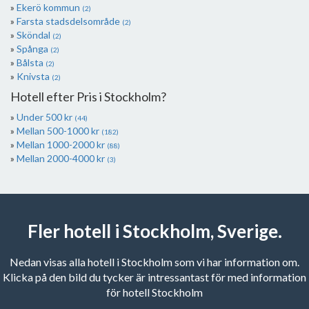
Ekerö kommun
(2)
Farsta stadsdelsområde
(2)
Sköndal
(2)
Spånga
(2)
Bålsta
(2)
Knivsta
(2)
Hotell efter Pris i Stockholm?
Under 500 kr
(44)
Mellan 500-1000 kr
(182)
Mellan 1000-2000 kr
(88)
Mellan 2000-4000 kr
(3)
Fler hotell i Stockholm, Sverige.
Nedan visas alla hotell i Stockholm som vi har information om.
Klicka på den bild du tycker är intressantast för med information
för hotell Stockholm