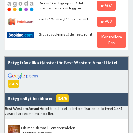
Du kan få ett lägre pris på det här
507
fr.
boendet genom att logga in.
Samla 10 nätter, få 1 bonusnatt!
692
fr.
Gratis avbokning på de flesta rum!
Kontrollera
Pris
Betyg från olika tjänster för Best Western Amani Hotel
3.4/5
Betyg enligt besökare:
3.4/5
Best Western Amani Hotel
är ett hotell enligt besökare med betyget
3.4/5
.
Gäster har recenserat hotellet.
Ok, men slarvas i Konferensdelen.
//Magnus Svensson