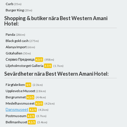
Curb
(35m)
Burger King
(20m)
Shopping & butiker nära Best Western Amani
Hotel:
Panda
(286m)
Black gold cash
(275m)
Alanya Import
(66m)
Götahallen
(50m)
Сервиз Предница
4.3/5
(958m)
Liljeholmstorget Galleria
3.7/5
(1.7km)
Sevärdheter nära Best Western Amani Hotel:
Färgfabriken
4/5
(2.3km)
Upplevelse Museet
(2.8km)
Bergrummet
4.3/5
(4.4km)
Medelhavsmuseet
4.3/5
(4.2km)
Dansmuseet
4.2/5
(4.2km)
Postmuseum
4.2/5
(3.7km)
Bellmanhuset
4.2/5
(3.4km)