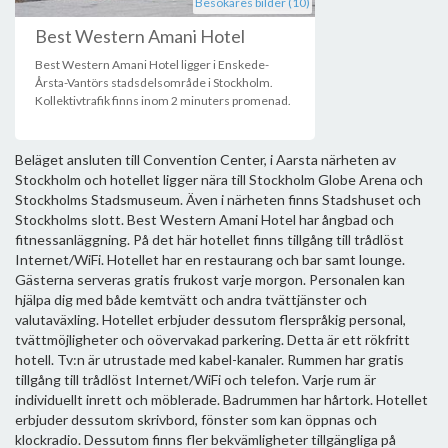
Besökares bilder (10)
Best Western Amani Hotel
Best Western Amani Hotel ligger i Enskede-
Årsta-Vantörs stadsdelsområde i Stockholm.
Kollektivtrafik finns inom 2 minuters promenad.
Beläget ansluten till Convention Center, i Aarsta närheten av
Stockholm och hotellet ligger nära till Stockholm Globe Arena och
Stockholms Stadsmuseum. Även i närheten finns Stadshuset och
Stockholms slott. Best Western Amani Hotel har ångbad och
fitnessanläggning. På det här hotellet finns tillgång till trådlöst
Internet/WiFi. Hotellet har en restaurang och bar samt lounge.
Gästerna serveras gratis frukost varje morgon. Personalen kan
hjälpa dig med både kemtvätt och andra tvättjänster och
valutaväxling. Hotellet erbjuder dessutom flerspråkig personal,
tvättmöjligheter och oövervakad parkering. Detta är ett rökfritt
hotell. Tv:n är utrustade med kabel-kanaler. Rummen har gratis
tillgång till trådlöst Internet/WiFi och telefon. Varje rum är
individuellt inrett och möblerade. Badrummen har hårtork. Hotellet
erbjuder dessutom skrivbord, fönster som kan öppnas och
klockradio. Dessutom finns fler bekvämligheter tillgängliga på