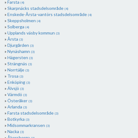
Farsta
(4)
Skarpnäcks stadsdelsområde
(4)
Enskede-Årsta-vantörs stadsdelsområde
(4)
Skeppsholmen
(4)
Solberga
(4)
Upplands väsby kommun
(3)
Årsta
(3)
Djurgården
(3)
Nynäshamn
(3)
Hägersten
(3)
Strängnäs
(3)
Norrtälje
(3)
Trosa
(3)
Enköping
(3)
Älvsjö
(3)
Värmdö
(3)
Österåker
(3)
Arlanda
(3)
Farsta stadsdelsområde
(3)
Botkyrka
(3)
Midsommarkransen
(3)
Nacka
(3)
Åkersberga