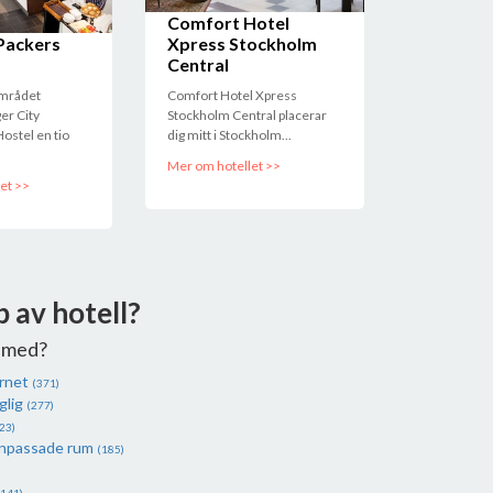
Comfort Hotel
Packers
Xpress Stockholm
Central
området
Comfort Hotel Xpress
er City
Stockholm Central placerar
ostel en tio
dig mitt i Stockholm...
Mer om hotellet >>
et >>
p av hotell?
 med?
ernet
(371)
glig
(277)
23)
anpassade rum
(185)