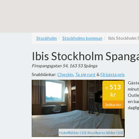
Stockholm
Stockholms kommun
Ibis Stockholm
Ibis Stockholm Spang
Finspangsgatan 54, 163 53 Spånga
Snabblänkar:
Checkin
,
Ta sig runt
&
Få bästa pris
Gäste
513
fr.
minut
kr
Outle
en ba
boka nu
dagli
Hotellbilder (10)
Besökares bilder (10)