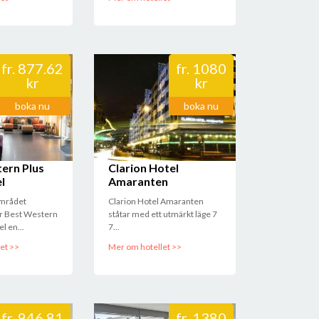
fr.
877.62
fr.
1080
kr
kr
boka nu
boka nu
 Spånga
ern Plus
Clarion Hotel
l
Amaranten
området
Clarion Hotel Amaranten
er Best Western
ståtar med ett utmärkt läge 7
l en...
7...
et >>
Mer om hotellet >>
fr.
946.81
fr.
1380