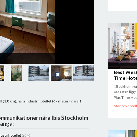
Hotel ibis Stockholm
Best West
Time Hote
I Stockholm-
Vasastan ligg
Plus Time Hote
l (1.8 km), nära Industrihotellet (67 meter), nära 1
Mer om hotell
mmunikationer nära Ibis Stockholm
anga:
dustrihotellet
(67m)