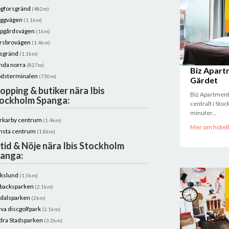
gforsgränd
(482m)
ggvägen
(1.1km)
pgårdsvägen
(1km)
rsbrovägen
(1.4km)
sgränd
(1.1km)
nda norra
(827m)
Biz Apart
dsterminalen
(730m)
Gärdet
opping & butiker nära Ibis
Biz Apartment
ockholm Spanga:
centralt i Sto
minuter...
rkarby centrum
(1.4km)
Mer om hotell
nsta centrum
(1.8km)
itid & Nöje nära Ibis Stockholm
anga:
ikslund
(1.5km)
backsparken
(2.1km)
dalsparken
(2km)
rva discgolfpark
(2.1km)
dra Stadsparken
(3.2km)