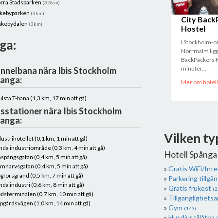
rra Stadsparken
(3.3km)
kebyparken
(3km)
City Back
nkebydalen
(3km)
Hostel
ga:
I Stockholm-
Norrmalm ligg
BackPackers H
minuter...
nnelbana nära Ibis Stockholm
anga:
Mer om hotell
ulsta T-bana (1,3 km, 17 min att gå)
sstationer nära Ibis Stockholm
anga:
Vilken ty
dustrihotellet (0,1 km, 1 min att gå)
nda industriområde (0,3 km, 4 min att gå)
Hotell Spånga
nspångsgatan (0,4 km, 5 min att gå)
mnarvsgatan (0,4 km, 5 min att gå)
Gratis WiFi/Int
gforsgränd (0,5 km, 7 min att gå)
Parkering tillgän
nda industri (0,6 km, 8 min att gå)
Gratis frukost
(2
dsterminalen (0,7 km, 10 min att gå)
Tillgänglighets
pgårdsvägen (1,0 km, 14 min att gå)
Gym
(143)
Husdjur tillåtna