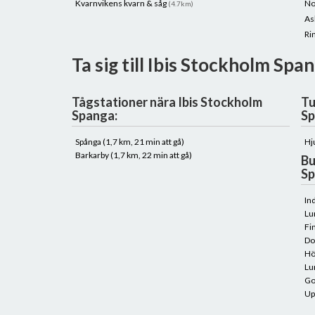
Kvarnvikens kvarn & såg
No
(4.7km)
As
Ri
Ta sig till Ibis Stockholm Span
Tågstationer nära Ibis Stockholm
Tu
Spanga:
Sp
Spånga (1,7 km, 21 min att gå)
Hj
Barkarby (1,7 km, 22 min att gå)
Bu
Sp
In
Lu
Fi
Do
Hö
Lu
Go
Up