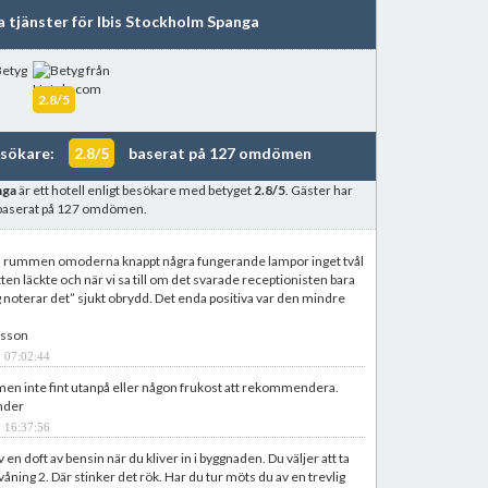
a tjänster för Ibis Stockholm Spanga
2.8/5
esökare:
2.8/5
baserat på 127 omdömen
nga
är ett hotell enligt besökare med betyget
2.8/5
. Gäster har
 baserat på 127 omdömen.
 rummen omoderna knappt några fungerande lampor inget tvål
tten läckte och när vi sa till om det svarade receptionisten bara
ag noterar det” sjukt obrydd. Det enda positiva var den mindre
rsson
 07:02:44
en inte fint utanpå eller någon frukost att rekommendera.
nder
 16:37:56
en doft av bensin när du kliver in i byggnaden. Du väljer att ta
 våning 2. Där stinker det rök. Har du tur möts du av en trevlig