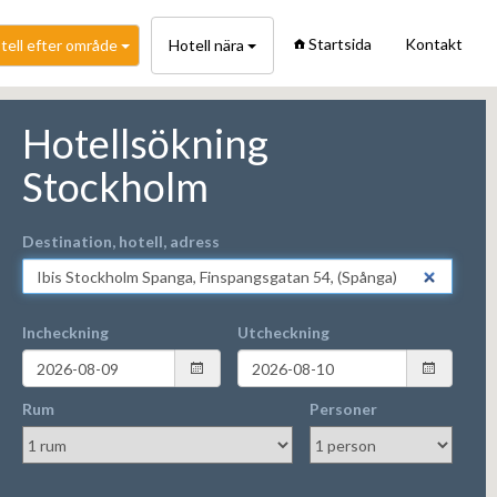
Startsida
Kontakt
tell efter område
Hotell nära
Hotellsökning
Stockholm
Destination, hotell, adress
Incheckning
Utcheckning
Rum
Personer