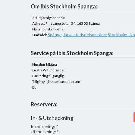
Om Ibis Stockholm Spanga:
2.5-stjärnigt boende
Adress: Finspangsgatan 54, 163 53 Spånga
Nära Hjulsta T-bana
Spånga
Järva stadsdelsområde
Stockholms 
Stadsdel:
,
,
Service på Ibis Stockholm Spanga:
Husdjur tillåtna
Gratis WiFi/Internet
Parkering tillgänglig
Tillgänglighetsanpassade rum
Bar
Reservera:
In- & Utcheckning
Incheckning: ?
Utcheckning: ?