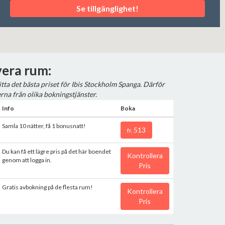
Se tillgänglighet!
era rum:
hitta det bästa priset för Ibis Stockholm Spanga. Därför
erna från olika bokningstjänster.
Info
Boka
Samla 10 nätter, få 1 bonusnatt!
513
fr.
Du kan få ett lägre pris på det här boendet
Kontrollera
genom att logga in.
Pris
Gratis avbokning på de flesta rum!
Kontrollera
Pris