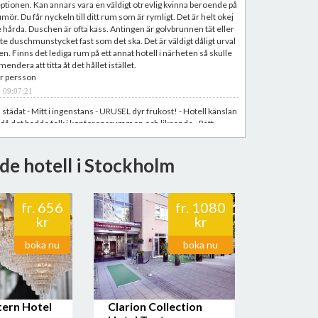
ptionen. Kan annars vara en väldigt otrevlig kvinna beroende på
ör. Du får nyckeln till ditt rum som är rymligt. Det är helt okej
te hårda. Duschen är ofta kass. Antingen är golvbrunnen tät eller
inte duschmunstycket fast som det ska. Det är väldigt dåligt urval
en. Finns det lediga rum på ett annat hotell i närheten så skulle
ndera att titta åt det hållet istället.
er persson
 09:07:21
 städat - Mitt i ingenstans - URUSEL dyr frukost! - Hotell känslan
 då det bodde folk i konferensrummen och liknande - Rätt
rsonal
Johansson
de hotell i Stockholm
 14:51:23
restaurang. Absolut bästa restaurangen i lunda.
an Lundholm
fr.
656
fr.
1080
 17:04:47
kr
kr
hitta, ingen frukost som ingår och den man betalar för är inget
ummen yogurth, stenhårda ägg och finns inte så mycket. Wifi
boka nu
boka nu
ingår inte heller. Dåliga lagningar på rummen.
on
 11:38:02
rd, brun heltäckningsmatta känns lite 70tal, kommer aldrig att
ern Hotel
Clarion Collection
n, hoppas jag. Frukosten väldigt spartansk.