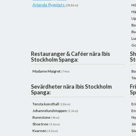
Arlanda flygplats
Hö
(28,8km)
Hä
Up
Ba
Ba
Lu
Go
Restauranger & Caféer nära Ibis
Sh
Stockholm Spanga:
St
Madame Maigret
Ba
(74m)
Te
Sevärdheter nära Ibis Stockholm
Fr
Spanga:
Sp
Tensta konsthall
Er
(1.8km)
Johannelundstoppen
En
(2.3km)
Runestone
Ny
(4km)
Shoe tree
Jä
(4.1km)
Kvarnen
Sö
(4.2km)