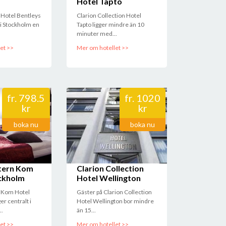
Hotel Tapto
lsson
 19:59:18
Hotel Bentleys
Clarion Collection Hotel
t i Stockholm en
Tapto ligger mindre än 10
minuter med...
 Eriksson
 21:32:15
et >>
Mer om hotellet >>
 21:40:57
h slitet, ingen frukost inkluderat.
fr.
798.5
fr.
1020
Neumann
kr
kr
 21:12:37
boka nu
boka nu
panga
tern Kom
Clarion Collection
ckholm
Hotel Wellington
 Kom Hotel
Gäster på Clarion Collection
er centralt i
Hotel Wellington bor mindre
..
än 15...
et >>
Mer om hotellet >>